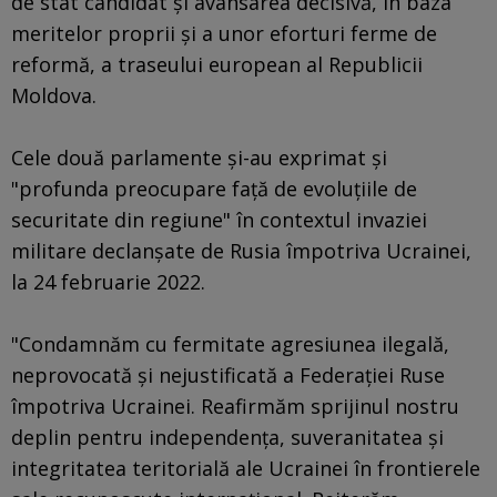
de stat candidat şi avansarea decisivă, în baza
meritelor proprii şi a unor eforturi ferme de
reformă, a traseului european al Republicii
Moldova.
Cele două parlamente şi-au exprimat și
"profunda preocupare faţă de evoluţiile de
securitate din regiune" în contextul invaziei
militare declanşate de Rusia împotriva Ucrainei,
la 24 februarie 2022.
"Condamnăm cu fermitate agresiunea ilegală,
neprovocată şi nejustificată a Federaţiei Ruse
împotriva Ucrainei. Reafirmăm sprijinul nostru
deplin pentru independenţa, suveranitatea şi
integritatea teritorială ale Ucrainei în frontierele