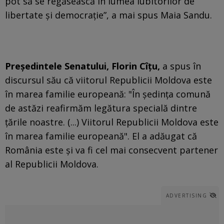
pot să se regăsească în lumea iubitorilor de
libertate şi democraţie”, a mai spus Maia Sandu.
Preşedintele Senatului, Florin Cîţu,
a spus în
discursul său că viitorul Republicii Moldova este
în marea familie europeană: "În şedinţa comună
de astăzi reafirmăm legătura specială dintre
ţările noastre. (...) Viitorul Republicii Moldova este
în marea familie europeană". El a adăugat că
România este şi va fi cel mai consecvent partener
al Republicii Moldova.
ADVERTISING