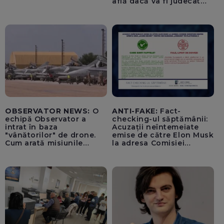
află dacă va fi judecat
pentru tentativă de
lovitură de stat
OBSERVATOR NEWS:
O
ANTI-FAKE:
Fact-
echipă Observator a
checking-ul săptămânii:
intrat în baza
Acuzații neîntemeiate
"vânătorilor" de drone.
emise de către Elon Musk
Cum arată misiunile
la adresa Comisiei
piloților de F-16
Europene despre oferta
unui „acord secret”
pentru instaurarea
„cenzurii” pe platforma X