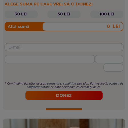
ALEGE SUMA PE CARE VREI SĂ O DONEZI
30 LEI
50 LEI
100 LEI
LEI
Altă sumă
*
Continuând donația, accepți
termenii si condițiile
site-ului. Poți vedea în
politica de
confidențialitate
ce date personale colectăm și de ce.
DONEZ