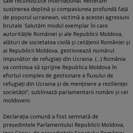
sale recunoscute internaţional. Reiterăm
susţinerea deplină şi compasiunea profundă faţă
de poporul ucrainean, victimă a acestei agresiuni
brutale. Salutăm modul exemplar în care
autorităţile României şi ale Republicii Moldova,
alături de societatea civilă şi cetăţenii României şi
ai Republicii Moldova, gestionează numărul
impunător de refugiaţi din Ucraina. (...) România
va continua să sprijine Republica Moldova în
efortul complex de gestionare a fluxului de
refugiaţi din Ucraina şi de menţinere a rezilienţei
societăţii", subliniază parlamentarii români şi cei
moldoveni.
Declaraţia comună a fost semnată de
preşedintele Parlamentului Republicii Moldova,
Igor Grosu, de preşedintele Senatului României,