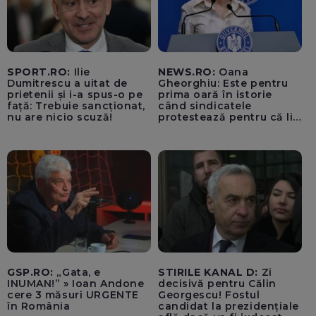
SPORT.RO:
Ilie
NEWS.RO:
Oana
Dumitrescu a uitat de
Gheorghiu: Este pentru
prietenii și i-a spus-o pe
prima oară în istorie
față: Trebuie sancționat,
când sindicatele
nu are nicio scuză!
protestează pentru că li
se vor mări salariile / PSD
se comportă precum
copiii din curtea școlii
care fac bullying
GSP.RO:
„Gata, e
STIRILE KANAL D:
Zi
INUMAN!” » Ioan Andone
decisivă pentru Călin
cere 3 măsuri URGENTE
Georgescu! Fostul
în România
candidat la prezidențiale