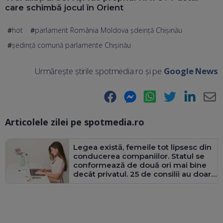
care schimbă jocul în Orient
hot
parlament România Moldova șdeință Chișinău
ședință comună parlamente Chișinău
Urmărește știrile spotmedia.ro și pe
Google News
Facebook
Messenger
WhatsApp
Twitter
LinkedIn
E-
Articolele zilei pe spotmedia.ro
Ma
Legea există, femeile tot lipsesc din
conducerea companiilor. Statul se
conformează de două ori mai bine
decât privatul. 25 de consilii au doar
bărbați