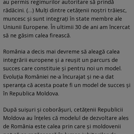
au permis regimurilor autoritare să prindă
rădăcini. (…) Mulţi dintre cetăţenii noştri trăiesc,
muncesc şi sunt integraţi în state membre ale
Uniunii Europene. În ultimii 30 de ani am încercat
să ne găsim calea firească.
România a decis mai devreme să aleagă calea
integrării europene şi a reuşit un parcurs de
succes care constituie şi pentru noi un model.
Evoluţia României ne-a încurajat şi ne-a dat
speranţa că acesta poate fi un model de succes şi
în Republica Moldova.
După suişuri şi coborâşuri, cetăţenii Republicii
Moldova au înţeles că modelul de dezvoltare ales
de România este calea prin care şi moldovenii