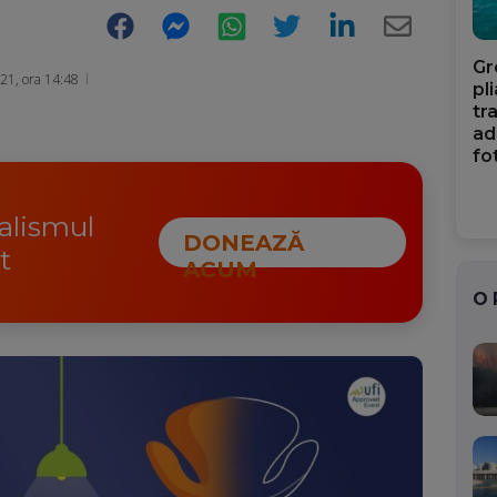
Facebook
Messenger
WhatsApp
Twitter
LinkedIn
E-
Gr
Mail
21, ora 14:48
pl
tr
ad
fo
nalismul
DONEAZĂ
t
ACUM
O