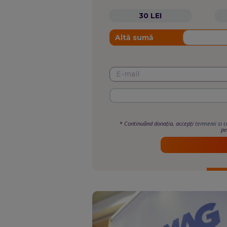
30 LEI
Altă sumă
*
Continuând donația, accepți
termenii si c
pe