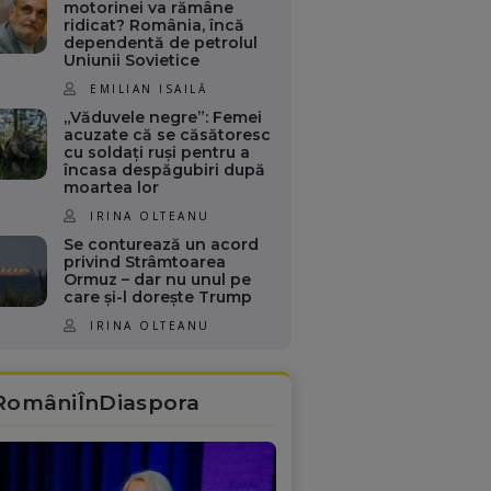
motorinei va rămâne
ridicat? România, încă
dependentă de petrolul
Uniunii Sovietice
EMILIAN ISAILĂ
„Văduvele negre”: Femei
acuzate că se căsătoresc
cu soldați ruși pentru a
încasa despăgubiri după
moartea lor
IRINA OLTEANU
Se conturează un acord
privind Strâmtoarea
Ormuz – dar nu unul pe
care și-l dorește Trump
IRINA OLTEANU
RomâniÎnDiaspora