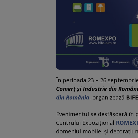
În perioada 23 – 26 septembri
Comerț și Industrie din Român
din România
, organizează
BIFE
Evenimentul se desfășoară în pa
Centrului Expozițional
ROMEX
domeniul mobilei și decorațiuni