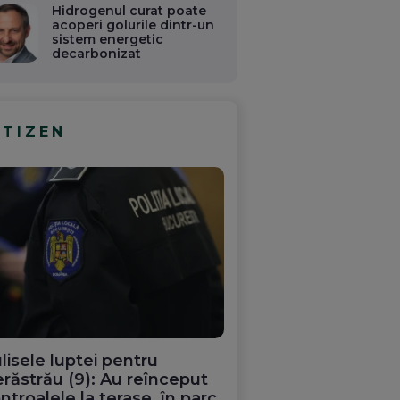
Hidrogenul curat poate
acoperi golurile dintr-un
sistem energetic
decarbonizat
ITIZEN
lisele luptei pentru
răstrău (9): Au reînceput
ntroalele la terase, în parc.