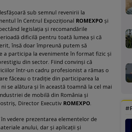
desfășoară sub semnul revenirii la
entul în Centrul Expozițional
ROMEXPO
și
pectând legislația și recomandările
perioadă dificilă pentru toată lumea și că
ferit, însă doar împreună putem să
 a participa la evenimente în format fizic și
restigiu din sector. Fiind convinși că
ciilor într-un cadru profesionist a rămas o
re făceau o tradiție din participarea la
a ni se alătura și în această toamnă la cel mai
ndustriei de mobilă din România și
ostriș, Director Executiv
ROMEXPO
.
#
 în vedere prezentarea elementelor de
ateriale anului, dar și aplicații și