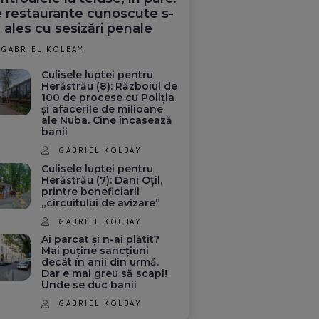
 restaurante cunoscute s-
 ales cu sesizări penale
GABRIEL KOLBAY
Culisele luptei pentru
Herăstrău (8): Războiul de
100 de procese cu Poliția
și afacerile de milioane
ale Nuba. Cine încasează
banii
GABRIEL KOLBAY
Culisele luptei pentru
Herăstrău (7): Dani Oțil,
printre beneficiarii
„circuitului de avizare”
GABRIEL KOLBAY
Ai parcat și n-ai plătit?
Mai puține sancțiuni
decât în anii din urmă.
Dar e mai greu să scapi!
Unde se duc banii
GABRIEL KOLBAY