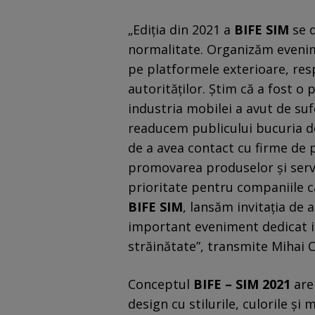
„Ediția din 2021 a
BIFE SIM
se 
normalitate. Organizăm evenim
pe platformele exterioare, res
autorităţilor. Știm că a fost o 
industria mobilei a avut de su
readucem publicului bucuria de
de a avea contact cu firme de p
promovarea produselor și servi
prioritate pentru companiile ca
BIFE SIM
, lansăm invitația de 
important eveniment dedicat i
străinătate”, transmite Mihai C
Conceptul
BIFE – SIM 2021
are
design cu stilurile, culorile și m