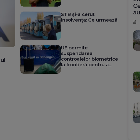
Ce
au
STB și-a cerut
insolvența: Ce urmează
UE permite
suspendarea
controalelor biometrice
ul
la frontieră pentru a
reduce aglomerația din
aeroporturi