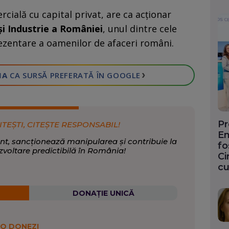
rcială cu capital privat, are ca acționar
i Industrie a României
, unul dintre cele
ezentare a oamenilor de afaceri români.
›
IA
CA SURSĂ PREFERATĂ
ÎN GOOGLE
Pr
ITEȘTI, CITEȘTE RESPONSABIL!
En
nt, sancționează manipularea și contribuie la
fo
zvoltare predictibilă în România!
Ci
cu
DONAȚIE UNICĂ
 O DONEZI