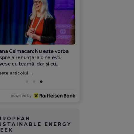
ana Olar, românca de la Google
re demonstrează că diaspora
ate schimba România
ește articolul
powered by
UROPEAN
USTAINABLE ENERGY
EEK