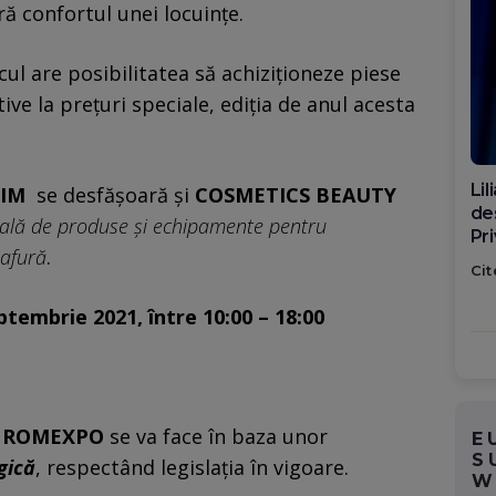
 confortul unei locuințe.
ul are posibilitatea să achiziționeze piese
ive la prețuri speciale, ediția de anul acesta
Di
SIM
se desfășoară și
COSMETICS BEAUTY
ca
nală de produse și echipamente pentru
po
oafură
.
Cit
ptembrie 2021, între 10:00 – 18:00
l
ROMEXPO
se va face în baza unor
E
S
gică
, respectând legislația în vigoare.
W