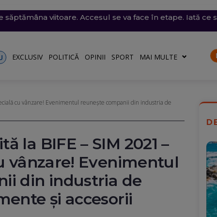
e săptămâna viitoare. Accesul se va face în etape. Iată ce s
emii extreme: 39 de grade la umbră, vijelii de 90 km/h și
 desenat pe o stâncă de pe Transfăgărășan mesajul de iu
ăvești, pe care abia o pornise acum câteva zile
din Thailanda: 8 persoane au fost ucise într-un atac arma
EXCLUSIV
POLITICĂ
OPINII
SPORT
MAI MULTE
U
ecială cu vânzare! Evenimentul reunește companii din industria de
D
ă la BIFE – SIM 2021 –
cu vânzare! Evenimentul
i din industria de
mente și accesorii