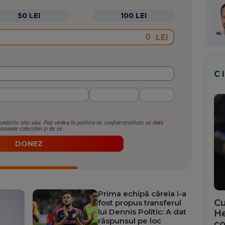
50 LEI
100 LEI
LEI
C
ondițiile
site-ului. Poți vedea în
politica de confidențialitate
ce date
rsonale colectăm și de ce.
DONEZ
Prima echipă căreia i-a
Cu
fost propus transferul
lui Dennis Politic: A dat
He
răspunsul pe loc
co