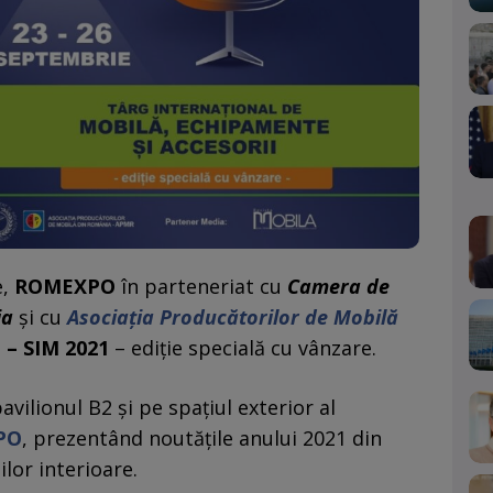
e,
ROMEXPO
în parteneriat cu
Camera de
ia
și cu
Asociația Producătorilor de Mobilă
 – SIM 2021
– ediție specială cu vânzare.
vilionul B2 și pe spațiul exterior al
PO
, prezentând noutățile anului 2021 din
lor interioare.