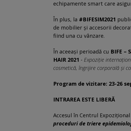
echipamente smart care asigură
În plus, la
#BIFESIM2021
public
de mobilier și accesorii decorat
fiind una cu vânzare.
În aceeași perioadă cu
BIFE – 
HAIR 2021
-
Expoziție internațio
cosmetică, îngrijire corporaIă și c
Program de vizitare: 23-26 se
INTRAREA ESTE LIBERĂ
Accesul în Centrul Expoziționa
proceduri de triere epidemiolo