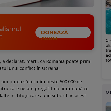
nalismul
DONEAZĂ
t
ACUM
Gr
pl
tr
ad
fo
u, a declarat, marţi, că România poate primi
azul unui conflict în Ucraina.
ar am putea să primim peste 500.000 de
pentru care ne-am pregătit noi împreună cu
O
lalte instituţii care au în subordine acest