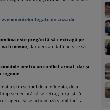
 evenimentelor legate de criza din
 România este pregătită să-i extragă pe
 va fi nevoie
, dar deocamdată nu ştie să
condiţiile pentru un conflict armat, dar şi
n regiune.
maţia şi în scopul de a influenţa, de a
timp se declară că se retrag forţe şi că
etragere, şi se acţionează şi militar", a