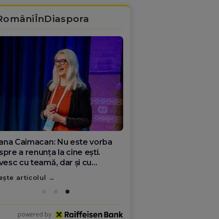
RomâniÎnDiaspora
ana Olar, românca de la Google
re demonstrează că diaspora
ate schimba România
ește articolul
powered by