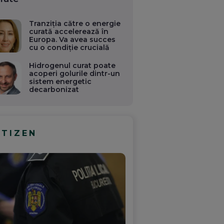
Tranziția către o energie
curată accelerează în
Europa. Va avea succes
cu o condiție crucială
Hidrogenul curat poate
acoperi golurile dintr-un
sistem energetic
decarbonizat
ITIZEN