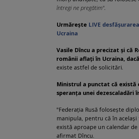
întregi ne pregătim"
.
Urmăreşte
LIVE desfăşurarea
Ucraina
Vasile Dîncu a precizat şi că
românii aflaţi în Ucraina, dacă
existe astfel de solicitări.
Ministrul a punctat că există 
speranţa unei dezescaladări î
"Federaţia Rusă foloseşte diplo
manipula, pentru că în acelaşi 
există aproape un calendar de r
afirmat Dîncu.