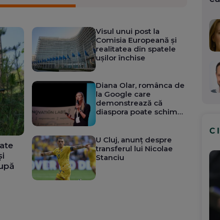
Visul unui post la
Comisia Europeană și
realitatea din spatele
ușilor închise
Diana Olar, românca de
la Google care
demonstrează că
diaspora poate schimba
România
C
U Cluj, anunț despre
ate
transferul lui Nicolae
și
Stanciu
după