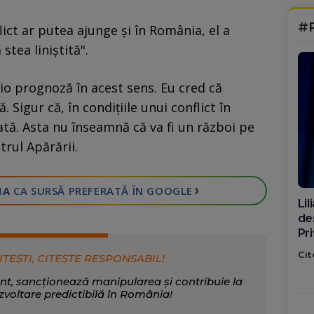
#
ict ar putea ajunge şi în România, el a
stea liniştită".
io prognoză în acest sens. Eu cred că
. Sigur că, în condiţiile unui conflict în
ată. Asta nu înseamnă că va fi un război pe
trul Apărării.
›
IA
CA SURSĂ PREFERATĂ
ÎN GOOGLE
Di
ca
po
Cit
ITEȘTI, CITEȘTE RESPONSABIL!
nt, sancționează manipularea și contribuie la
zvoltare predictibilă în România!