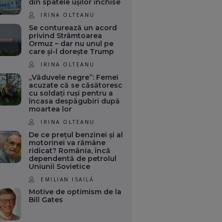
din spatele ușilor închise
IRINA OLTEANU
Se conturează un acord
privind Strâmtoarea
Ormuz – dar nu unul pe
care și-l dorește Trump
IRINA OLTEANU
„Văduvele negre”: Femei
acuzate că se căsătoresc
cu soldați ruși pentru a
încasa despăgubiri după
moartea lor
IRINA OLTEANU
De ce prețul benzinei și al
motorinei va rămâne
ridicat? România, încă
dependentă de petrolul
Uniunii Sovietice
EMILIAN ISAILĂ
Motive de optimism de la
Bill Gates