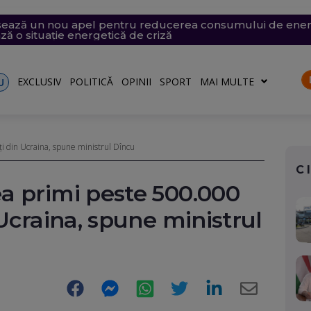
nsează un nou apel pentru reducerea consumului de energ
conomie de energie, fără efect: Miercuri, la momentul criti
v exploziv a perturbat traficul pe aeroportul Leipzig, un c
vramescu, într-un dosar de pornografie infantilă. Explicația 
 mare, în dreptul unei plaje din Mamaia (Video). Aparatul v
ză o situație energetică de criză
rii
turile către Ucraina. Rusia, principalul suspect
EXCLUSIV
POLITICĂ
OPINII
SPORT
MAI MULTE
U
i din Ucraina, spune ministrul Dîncu
C
a primi peste 500.000
 Ucraina, spune ministrul
Facebook
Messenger
WhatsApp
Twitter
LinkedIn
E-