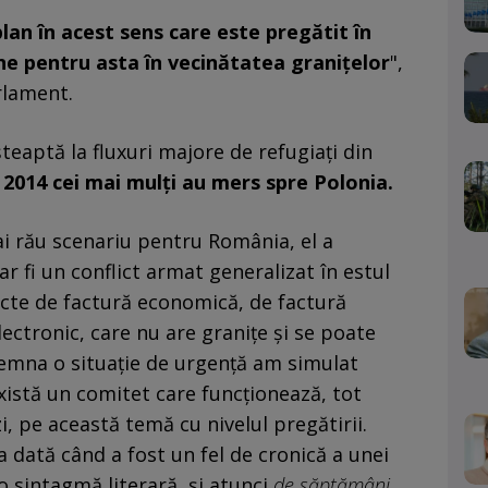
lan în acest sens care este pregătit în
ne pentru asta în vecinătatea graniţelor
",
rlament.
teaptă la fluxuri majore de refugiaţi din
 2014 cei mai mulţi au mers spre Polonia.
ai rău scenariu pentru România, el a
r fi un conflict armat generalizat în estul
efecte de factură economică, de factură
lectronic, care nu are graniţe şi se poate
nsemna o situaţie de urgenţă am simulat
Există un comitet care funcţionează, tot
zi, pe această temă cu nivelul pregătirii.
 dată când a fost un fel de cronică a unei
o sintagmă literară, şi atunci
de săptămâni