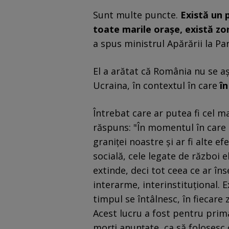
Sunt multe puncte.
Există un p
toate marile oraşe, există zo
a spus ministrul Apărării la Pa
El a arătat că România nu se aş
Ucraina, în contextul în care
în
Întrebat care ar putea fi cel m
răspuns: "În momentul în care a
graniţei noastre şi ar fi alte 
socială, cele legate de război e
extinde, deci tot ceea ce ar î
interarme, interinstituţional. 
timpul se întâlnesc, în fiecare 
Acest lucru a fost pentru prima
morţi anunţate, ca să folosesc 