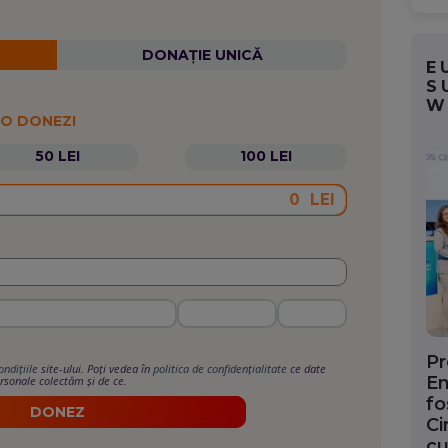
DONAȚIE UNICĂ
E
S
W
 O DONEZI
50 LEI
100 LEI
LEI
Pr
ondițiile
site-ului. Poți vedea în
politica de confidențialitate
ce date
En
rsonale colectăm și de ce.
fo
DONEZ
Ci
cu