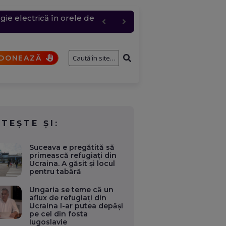
ie electrică în orele de
c, cererea a urcat
entru logistic cheie
fostului consilier
a fi analizat de SRI
DONEAZĂ
ITEȘTE ȘI:
Suceava e pregătită să
primească refugiați din
Ucraina. A găsit și locul
pentru tabără
Ungaria se teme că un
aflux de refugiaţi din
Ucraina l-ar putea depăşi
pe cel din fosta
Iugoslavie