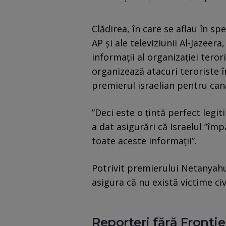
Clădirea, în care se aflau în sp
AP şi ale televiziunii Al-Jazee
informaţii al organizaţiei terori
organizează atacuri teroriste îm
premierul israelian pentru can
”Deci este o ţintă perfect legit
a dat asigurări că Israelul ”îm
toate aceste informaţii”.
Potrivit premierului Netanyahu
asigura că nu există victime civi
Reporteri fără Fronti