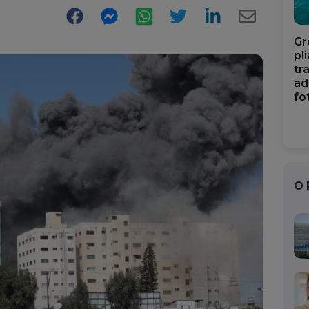
Facebook
Messenger
WhatsApp
Twitter
LinkedIn
E-
Gr
Mail
pl
tr
ad
fo
O