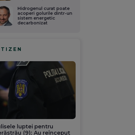
Hidrogenul curat poate
acoperi golurile dintr-un
sistem energetic
decarbonizat
ITIZEN
Un imobil din
NU
Gaza unde erau
redacțiile
lisele luptei pentru
e
Associated Press
le
și Al Jazeera a
răstrău (9): Au reînceput