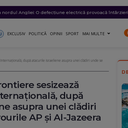
ânia: Transelectrica va putea deconecta marii consumatori
nsează un nou apel pentru reducerea consumului de energ
n nordul Angliei: O defecțiune electrică provoacă întârzieri
ă: O groapă de 3 metri adâncime a apărut în carosabil, trafi
n Dunăre a fost amânată din nou. Crește riscul pentru C
talele nu vor fi afectate
ză o situație energetică de criză
EXCLUSIV
POLITICĂ
OPINII
SPORT
MAI MULTE
U
nternaţională, după atacurile israeliene asupra unei clădiri unde se
D
rontiere sesizează
ternaţională, după
ene asupra unei clădiri
ourile AP şi Al-Jazeera