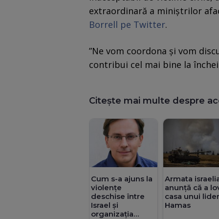
extraordinară a miniştrilor afa
Borrell pe Twitter
.
”Ne vom coordona şi vom discu
contribui cel mai bine la închei
Citește mai multe despre ac
Cum s-a ajuns la
Armata israeli
violențe
anunță că a lo
deschise între
casa unui lide
Israel și
Hamas
organizația