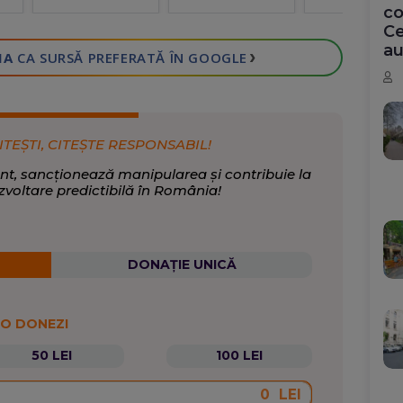
din Gaza.
co
Canada
Ce
reacționează 
au
›
ea
IA
CA SURSĂ PREFERATĂ
ÎN GOOGLE
ITEȘTI, CITEȘTE RESPONSABIL!
nt, sancționează manipularea și contribuie la
zvoltare predictibilă în România!
DONAȚIE UNICĂ
 O DONEZI
50 LEI
100 LEI
LEI