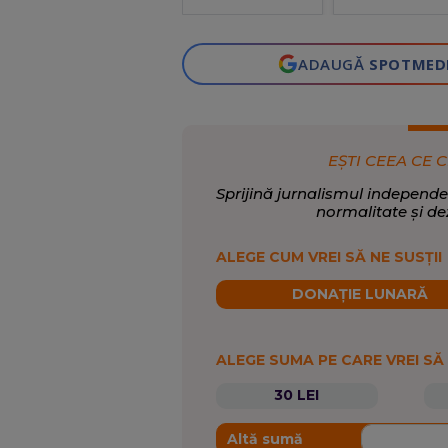
Hamas și cine
scoate profit
politic Interviu
ADAUGĂ
SPOTMED
EȘTI CEEA CE C
Sprijină jurnalismul independe
normalitate și de
ALEGE CUM VREI SĂ NE SUSȚII
DONAȚIE LUNARĂ
ALEGE SUMA PE CARE VREI SĂ
30 LEI
Altă sumă