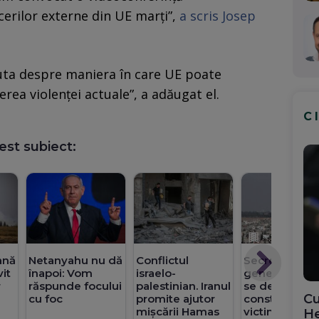
cerilor externe din UE marţi”,
a scris Josep
ta despre maniera în care UE poate
erea violenţei actuale”, a adăugat el.
C
est subiect:
ană
Netanyahu nu dă
Conflictul
Secretarul
vit
înapoi: Vom
israelo-
general al O
r
răspunde focului
palestinian. Iranul
se declară
Cu
cu foc
promite ajutor
consternat d
mișcării Hamas
victimele civi
He