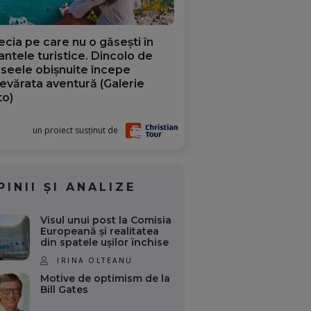
ecia pe care nu o găsești în
iantele turistice. Dincolo de
aseele obișnuite începe
evărata aventură (Galerie
to)
un proiect susținut de
PINII ȘI ANALIZE
Visul unui post la Comisia
Europeană și realitatea
din spatele ușilor închise
IRINA OLTEANU
Motive de optimism de la
Bill Gates