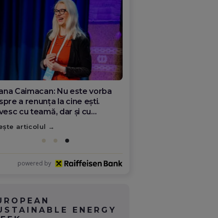
ana Olar, românca de la Google
re demonstrează că diaspora
ate schimba România
ește articolul
powered by
UROPEAN
USTAINABLE ENERGY