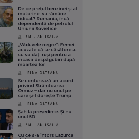
De ce prețul benzinei și al
motorinei va rămâne
ridicat? România, încă
dependentă de petrolul
Uniunii Sovietice
EMILIAN ISAILĂ
„Văduvele negre”: Femei
acuzate că se căsătoresc
cu soldați ruși pentru a
încasa despăgubiri după
moartea lor
IRINA OLTEANU
Se conturează un acord
privind Strâmtoarea
Ormuz – dar nu unul pe
care și-l dorește Trump
IRINA OLTEANU
Șah la președinte. Și nu
unul 5D
EMILIAN ISAILĂ
Cu ce s-a întors Lazurca