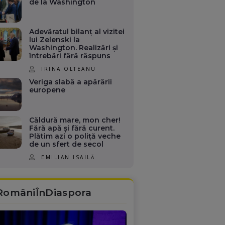
de la Washington
Adevăratul bilanț al vizitei
lui Zelenski la
Washington. Realizări și
întrebări fără răspuns
IRINA OLTEANU
Veriga slabă a apărării
europene
Căldură mare, mon cher!
Fără apă și fără curent.
Plătim azi o poliță veche
de un sfert de secol
EMILIAN ISAILĂ
RomâniÎnDiaspora