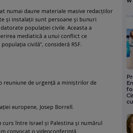
W
at numai daune materiale masive redacţiilor
te şi instalaţii sunt persoane şi bunuri
 datorate populaţiei civile. Aceasta a
rirea mediatică a unui conflict ce
 populaţia civilă”, consideră RSF.
Pr
 o reuniune de urgenţă a miniştrilor de
En
fo
Ci
cu
aţiei europene, Josep Borrell.
 curs între Israel şi Palestina şi numărul
 am convocat o videoconferinţă