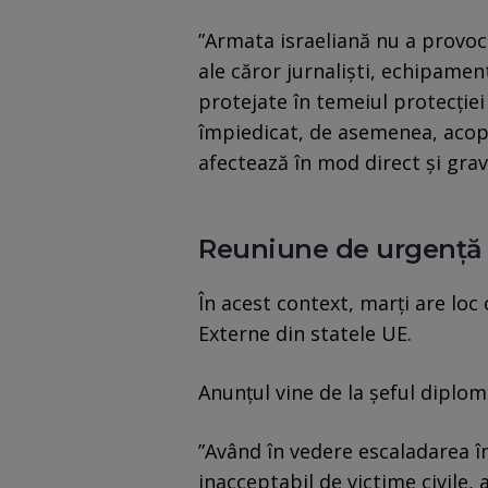
”Armata israeliană nu a provoc
ale căror jurnalişti, echipamen
protejate în temeiul protecţiei
împiedicat, de asemenea, acope
afectează în mod direct şi grav
Reuniune de urgenţă
În acest context, marți are loc
Externe din statele UE.
Anunțul vine de la şeful diplom
”Având în vedere escaladarea în
inacceptabil de victime civile,