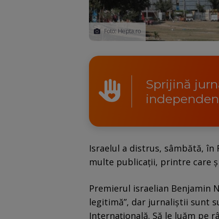
Foto: Hepta.ro
Sprijină jur
independen
Israelul a distrus, sâmbătă, în
multe publicații, printre care ș
Premierul israelian Benjamin N
legitimă”, dar jurnaliștii sunt 
Internaţională. Să le luăm pe r