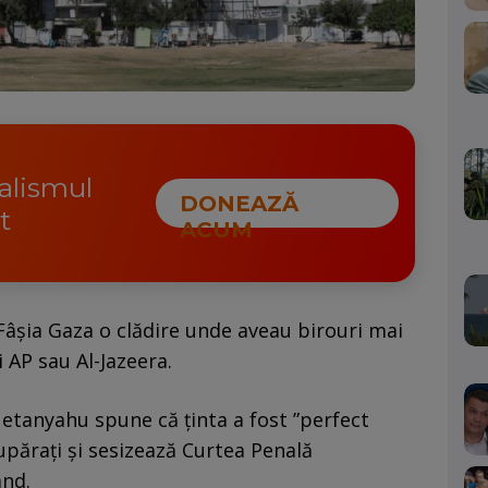
nalismul
DONEAZĂ
t
ACUM
 Fâșia Gaza o clădire unde aveau birouri mai
i AP sau Al-Jazeera.
etanyahu spune că ținta a fost ”perfect
supărați și sesizează Curtea Penală
ând.