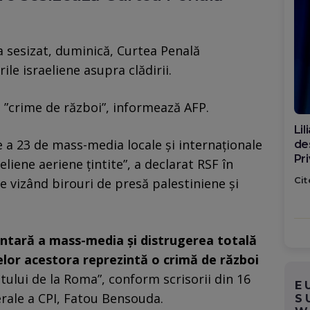
a sesizat, duminică, Curtea Penală
ile israeliene asupra clădirii.
i ”crime de război”, informează AFP.
Di
e a 23 de mass-media locale şi internaţionale
ca
po
eliene aeriene ţintite”, a declarat RSF în
Cit
vizând birouri de presă palestiniene şi
untară a mass-media şi distrugerea totală
lor acestora reprezintă o crimă de război
utului de la Roma”, conform scrisorii din 16
E
rale a CPI, Fatou Bensouda.
S