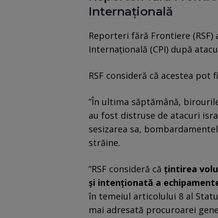
Internaţională
Reporteri fără Frontiere (RSF) 
Internaţională (CPI) după atacur
RSF consideră că acestea pot f
”În ultima săptămână, birouril
au fost distruse de atacuri isra
sesizarea sa, bombardamentele 
străine.
”RSF consideră că
ţintirea vol
şi intenţionată a echipamente
în temeiul articolului 8 al Stat
mai adresată procuroarei gene