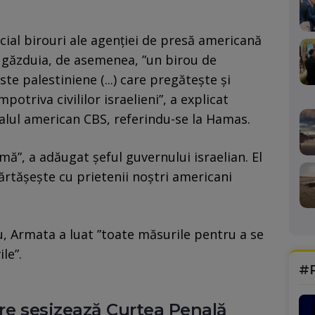
ecial birouri ale agenţiei de presă americană
ra, găzduia, de asemenea, ”un birou de
ste palestiniene (...) care pregăteşte şi
potriva civililor israelieni”, a explicat
alul american CBS, referindu-se la Hamas.
imă”, a adăugat şeful guvernului israelian. El
părtăşeşte cu prietenii noştri americani
, Armata a luat ”toate măsurile pentru a se
le”.
#
ere sesizează Curtea Penală