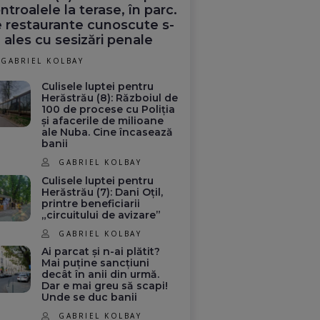
fost distrus de
ntroalele la terase, în parc.
un atac israelian
 restaurante cunoscute s-
și
(Video). UPDATE Biden
 ales cu sesizări penale
a vorbit cu
Netanyahu
GABRIEL KOLBAY
Culisele luptei pentru
Herăstrău (8): Războiul de
100 de procese cu Poliția
și afacerile de milioane
ale Nuba. Cine încasează
banii
GABRIEL KOLBAY
Culisele luptei pentru
Herăstrău (7): Dani Oțil,
printre beneficiarii
„circuitului de avizare”
GABRIEL KOLBAY
Ai parcat și n-ai plătit?
Mai puține sancțiuni
decât în anii din urmă.
Dar e mai greu să scapi!
Unde se duc banii
GABRIEL KOLBAY