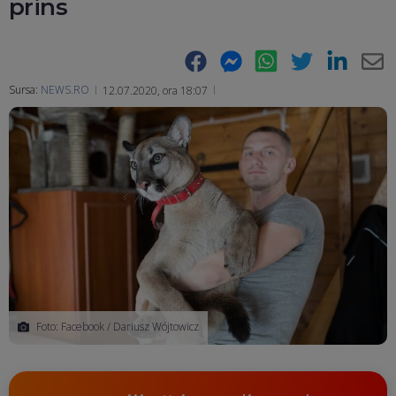
prins
Facebook
Messenger
WhatsApp
Twitter
LinkedIn
E-
Sursa:
NEWS.RO
12.07.2020, ora 18:07
Ma
Foto: Facebook / Dariusz Wójtowicz