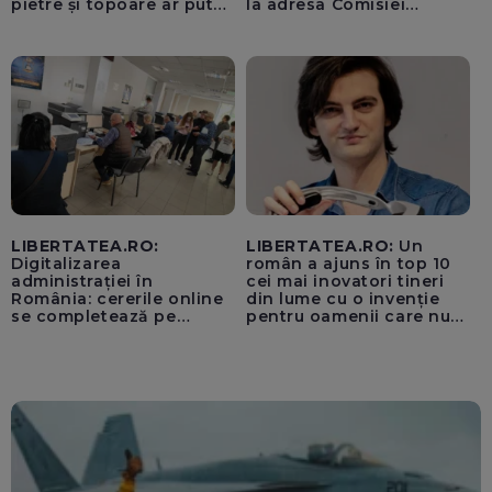
pietre și topoare ar putea
la adresa Comisiei
rămâne orb
Europene despre oferta
unui „acord secret”
pentru instaurarea
„cenzurii” pe platforma X
LIBERTATEA.RO:
LIBERTATEA.RO:
Un
Digitalizarea
român a ajuns în top 10
administrației în
cei mai inovatori tineri
România: cererile online
din lume cu o invenție
se completează pe
pentru oamenii care nu
calculatoarele de la
văd: „Are o misiune
ghișee
clară”