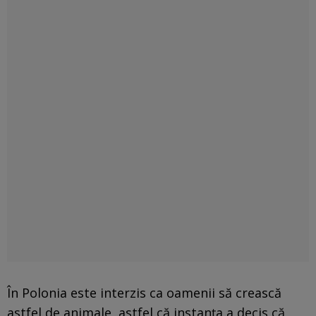
În Polonia este interzis ca oamenii să crească
astfel de animale, astfel că instanţa a decis că