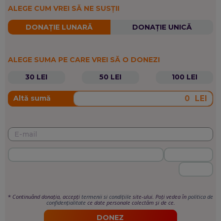
ALEGE CUM VREI SĂ NE SUSȚII
DONAȚIE LUNARĂ
DONAȚIE UNICĂ
ALEGE SUMA PE CARE VREI SĂ O DONEZI
30 LEI
50 LEI
100 LEI
LEI
Altă sumă
*
Continuând donația, accepți
termenii si condițiile
site-ului. Poți vedea în
politica de
confidențialitate
ce date personale colectăm și de ce.
DONEZ