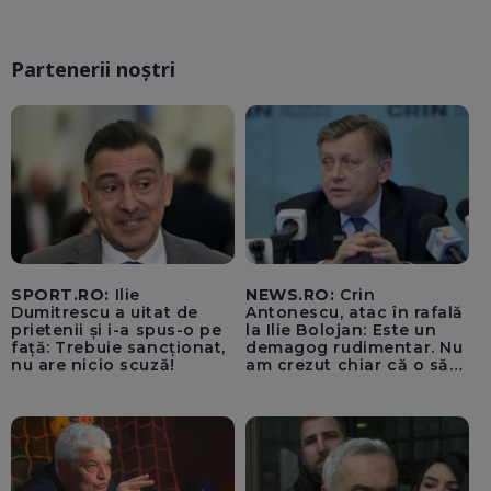
Partenerii noștri
SPORT.RO:
Ilie
NEWS.RO:
Crin
Dumitrescu a uitat de
Antonescu, atac în rafală
prietenii și i-a spus-o pe
la Ilie Bolojan: Este un
față: Trebuie sancționat,
demagog rudimentar. Nu
nu are nicio scuză!
am crezut chiar că o să
ajungă Partidul Național
Liberal să rămână în
Sighiartău, primarul de la
Reșița și Florin Roman