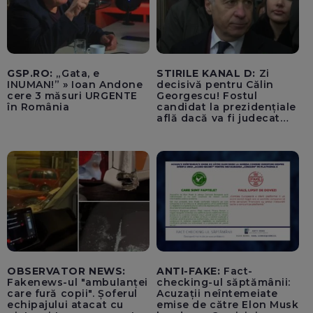
GSP.RO:
„Gata, e
STIRILE KANAL D:
Zi
INUMAN!” » Ioan Andone
decisivă pentru Călin
cere 3 măsuri URGENTE
Georgescu! Fostul
în România
candidat la prezidențiale
află dacă va fi judecat
pentru tentativă de
lovitură de stat
OBSERVATOR NEWS:
ANTI-FAKE:
Fact-
Fakenews-ul "ambulanței
checking-ul săptămânii:
care fură copii". Șoferul
Acuzații neîntemeiate
echipajului atacat cu
emise de către Elon Musk