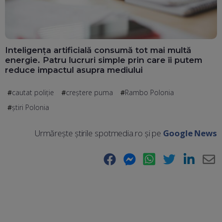
Inteligența artificială consumă tot mai multă
energie. Patru lucruri simple prin care îi putem
reduce impactul asupra mediului
cautat poliție
creștere puma
Rambo Polonia
știri Polonia
Urmărește știrile spotmedia.ro și pe
Google News
Facebook
Messenger
WhatsApp
Twitter
LinkedIn
E-
Ma