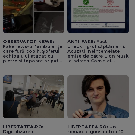
OBSERVATOR NEWS:
ANTI-FAKE:
Fact-
Fakenews-ul "ambulanței
checking-ul săptămânii:
care fură copii". Șoferul
Acuzații neîntemeiate
echipajului atacat cu
emise de către Elon Musk
pietre și topoare ar putea
la adresa Comisiei
rămâne orb
Europene despre oferta
unui „acord secret”
pentru instaurarea
„cenzurii” pe platforma X
LIBERTATEA.RO:
LIBERTATEA.RO:
Un
Digitalizarea
român a ajuns în top 10