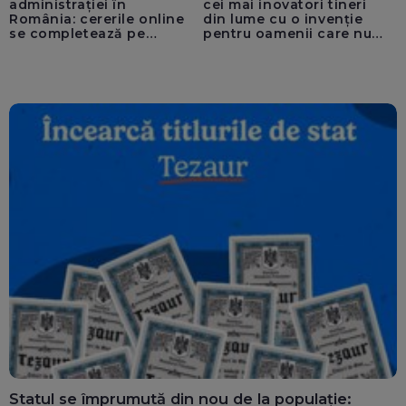
administrației în
cei mai inovatori tineri
România: cererile online
din lume cu o invenție
se completează pe
pentru oamenii care nu
calculatoarele de la
văd: „Are o misiune
ghișee
clară”
Statul se împrumută din nou de la populație: