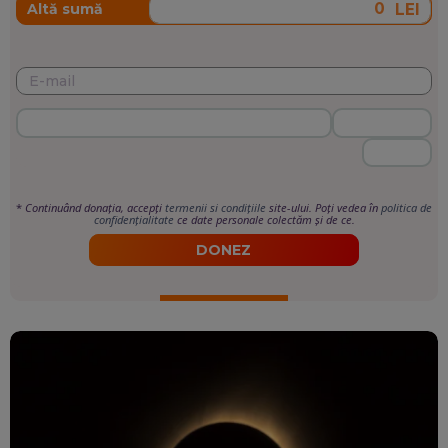
LEI
Altă sumă
*
Continuând donația, accepți
termenii si condițiile
site-ului. Poți vedea în
politica de
confidențialitate
ce date personale colectăm și de ce.
DONEZ