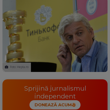
Foto: Hepta.ro
Sprijină jurnalismul
independent
DONEAZĂ ACUM