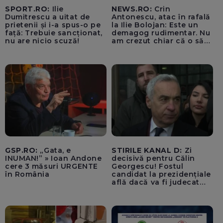
SPORT.RO:
Ilie
NEWS.RO:
Crin
Dumitrescu a uitat de
Antonescu, atac în rafală
prietenii și i-a spus-o pe
la Ilie Bolojan: Este un
față: Trebuie sancționat,
demagog rudimentar. Nu
nu are nicio scuză!
am crezut chiar că o să
ajungă Partidul Național
Liberal să rămână în
Sighiartău, primarul de la
Reșița și Florin Roman
GSP.RO:
„Gata, e
STIRILE KANAL D:
Zi
INUMAN!” » Ioan Andone
decisivă pentru Călin
cere 3 măsuri URGENTE
Georgescu! Fostul
în România
candidat la prezidențiale
află dacă va fi judecat
pentru tentativă de
lovitură de stat