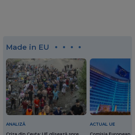
Made in EU
ANALIZĂ
ACTUAL UE
Criza din Ceuta: UE glisează spre
Comisia Europeană 