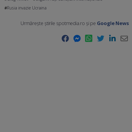
Rusia invazie Ucraina
Urmărește știrile spotmedia.ro și pe
Google News
Facebook
Messenger
WhatsApp
Twitter
LinkedIn
E-
Ma