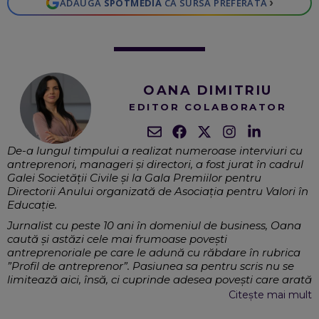
›
ADAUGĂ
SPOTMEDIA
CA SURSĂ PREFERATĂ
OANA DIMITRIU
EDITOR COLABORATOR
De-a lungul timpului a realizat numeroase interviuri cu
antreprenori, manageri și directori, a fost jurat în cadrul
Galei Societății Civile și la Gala Premiilor pentru
Directorii Anului organizată de Asociația pentru Valori în
Educație.
Jurnalist cu peste 10 ani în domeniul de business, Oana
caută și astăzi cele mai frumoase povești
antreprenoriale pe care le adună cu răbdare în rubrica
”Profil de antreprenor”. Pasiunea sa pentru scris nu se
limitează aici, însă, ci cuprinde adesea povești care arată
că și în România se poate face educație de calitate.
Citește mai mult
Alteori, devine ea însăși un factor care contribuie la