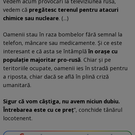
Vedem acum provocări la televiziunea rusă,
vedem că
pregătesc terenul pentru atacuri
chimice sau nucleare
. (...)
Oamenii stau în raza bombelor fără semnal la
telefon, mâncare sau medicamente. Și ce este
interesant e că asta se întâmplă
în orașe cu
populație majoritar pro-rusă
. Chiar și pe
teritoriile ocupate, oamenii ies în stradă pentru
a riposta, chiar dacă se află în plină criză
umanitară.
Sigur că vom câștiga, nu avem niciun dubiu.
Întrebarea este cu ce preț
”, conchide tânărul
locotenent.