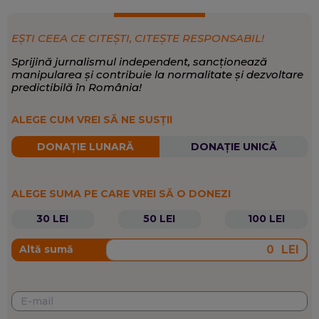
schimbarea de care avem nevoie în societate, abordând
pe înțelesul tuturor subiecte precum educația financiară
sau sănătatea.
EȘTI CEEA CE CITEȘTI, CITEȘTE RESPONSABIL!
Business, Educație, Educație financiară
EXPERTIZĂ:
Sprijină jurnalismul independent, sancționează
Economie
,
Social
,
Sănătate
SCRIE DESPRE:
manipularea și contribuie la normalitate și dezvoltare
predictibilă în România!
ALEGE CUM VREI SĂ NE SUSȚII
DONAȚIE LUNARĂ
DONAȚIE UNICĂ
ALEGE SUMA PE CARE VREI SĂ O DONEZI
30 LEI
50 LEI
100 LEI
LEI
Altă sumă