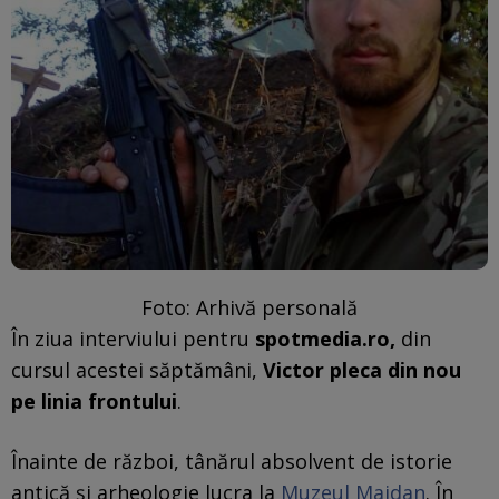
Foto: Arhivă personală
În ziua interviului pentru
spotmedia.ro,
din
cursul acestei săptămâni,
Victor pleca din nou
pe linia frontului
.
Înainte de război, tânărul absolvent de istorie
antică și arheologie lucra la
Muzeul Maidan
. În