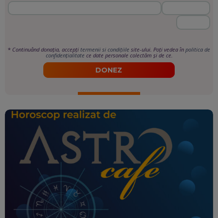
*
Continuând donația, accepți
termenii si condițiile
site-ului. Poți vedea în
politica de
confidențialitate
ce date personale colectăm și de ce.
DONEZ