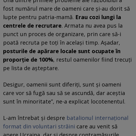
Una dintre primele probleme ale războiului a
fost numărul mare de oameni care și-au dorit să
lupte pentru patria-mamă.
Erau cozi lungi la
centrele de recrutare
. Armata nu avea pus la
punct un proces de organizare, prin care să-i
poată recruta pe toți în același timp. Așadar,
posturile de apărare locale sunt ocupate în
proporție de 100%
, restul oamenilor fiind trecuți
pe lista de așteptare.
Desigur, oamenii sunt diferiți, sunt și oameni
care vor să fugă sau să se ascundă, dar aceștia
sunt în minoritate”, ne-a explicat locotenentul.
L-am întrebat și despre
batalionul internațional
format din voluntari străini
care au venit să
apere Ucraina, dar și despre contramăsurile