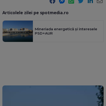
Facebook
Messenger
WhatsApp
Twitter
LinkedIn
E-
Articolele zilei pe spotmedia.ro
Ma
Mineriada energetică și interesele
PSD+AUR