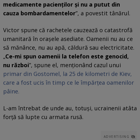
medicamente pacienților și nu a putut din
cauza bombardamentelor
”, a povestit tânărul.
Victor spune că rachetele cauzează o catastrofă
umanitară în orașele asediate. Oamenii nu au ce
să mănânce, nu au apă, căldură sau electricitate.
„
Ce-mi spun oamenii la telefon este genocid,
nu război
”, spune el, menționând cazul unui
primar din Gostomel, la 25 de kilometri de Kiev,
care a fost ucis în timp ce le împărțea oamenilor
pâine.
L-am întrebat de unde au, totuși, ucrainenii atâta
forță să lupte cu armata rusă.
ADVERTISING