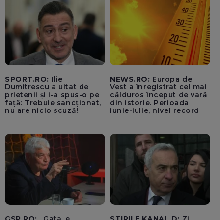
SPORT.RO:
Ilie
NEWS.RO:
Europa de
Dumitrescu a uitat de
Vest a înregistrat cel mai
prietenii și i-a spus-o pe
călduros început de vară
față: Trebuie sancționat,
din istorie. Perioada
nu are nicio scuză!
iunie-iulie, nivel record
GSP.RO:
„Gata, e
STIRILE KANAL D:
Zi