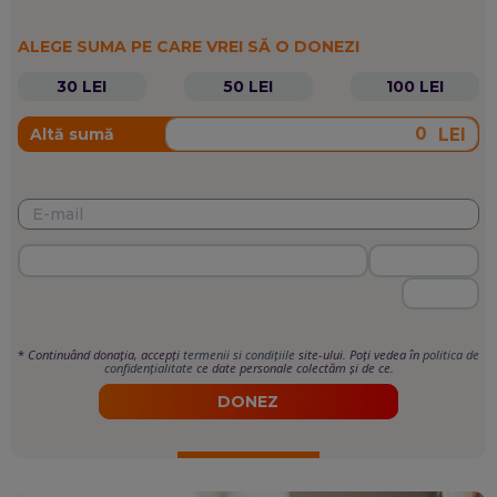
ALEGE SUMA PE CARE VREI SĂ O DONEZI
30 LEI
50 LEI
100 LEI
LEI
Altă sumă
*
Continuând donația, accepți
termenii si condițiile
site-ului. Poți vedea în
politica de
confidențialitate
ce date personale colectăm și de ce.
DONEZ