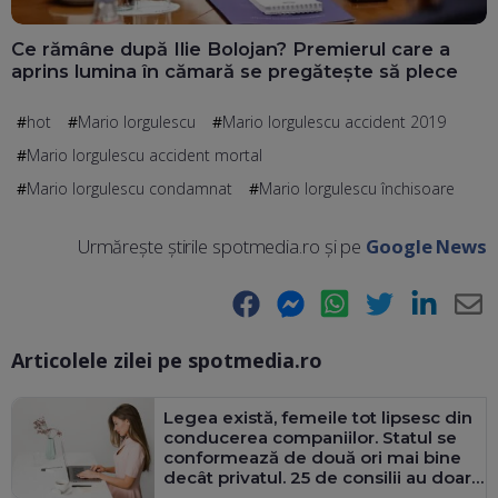
Ce rămâne după Ilie Bolojan? Premierul care a
aprins lumina în cămară se pregătește să plece
hot
Mario Iorgulescu
Mario Iorgulescu accident 2019
Mario Iorgulescu accident mortal
Mario Iorgulescu condamnat
Mario Iorgulescu închisoare
Urmărește știrile spotmedia.ro și pe
Google News
Facebook
Messenger
WhatsApp
Twitter
LinkedIn
E-
Articolele zilei pe spotmedia.ro
Ma
Legea există, femeile tot lipsesc din
conducerea companiilor. Statul se
conformează de două ori mai bine
decât privatul. 25 de consilii au doar
bărbați