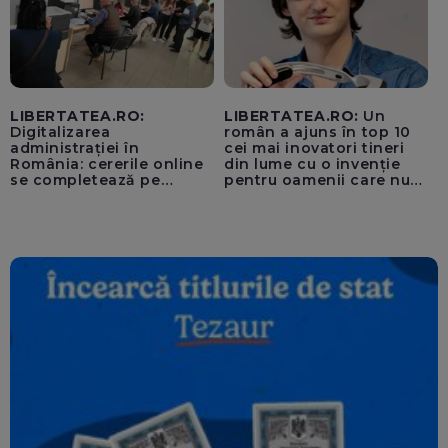
LIBERTATEA.RO:
LIBERTATEA.RO:
Un
Digitalizarea
român a ajuns în top 10
administrației în
cei mai inovatori tineri
România: cererile online
din lume cu o invenție
se completează pe
pentru oamenii care nu
calculatoarele de la
văd: „Are o misiune
ghișee
clară”