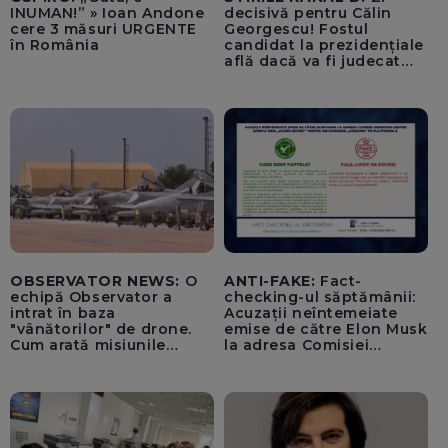
INUMAN!” » Ioan Andone
decisivă pentru Călin
cere 3 măsuri URGENTE
Georgescu! Fostul
în România
candidat la prezidențiale
află dacă va fi judecat
pentru tentativă de
lovitură de stat
OBSERVATOR NEWS:
O
ANTI-FAKE:
Fact-
echipă Observator a
checking-ul săptămânii:
intrat în baza
Acuzații neîntemeiate
"vânătorilor" de drone.
emise de către Elon Musk
Cum arată misiunile
la adresa Comisiei
piloților de F-16
Europene despre oferta
unui „acord secret”
pentru instaurarea
„cenzurii” pe platforma X