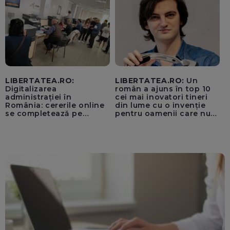
„cenzurii” pe platforma X
LIBERTATEA.RO:
LIBERTATEA.RO:
Un
Digitalizarea
român a ajuns în top 10
administrației în
cei mai inovatori tineri
România: cererile online
din lume cu o invenție
se completează pe
pentru oamenii care nu
calculatoarele de la
văd: „Are o misiune
ghișee
clară”