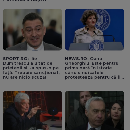
SPORT.RO:
Ilie
NEWS.RO:
Oana
Dumitrescu a uitat de
Gheorghiu: Este pentru
prietenii și i-a spus-o pe
prima oară în istorie
față: Trebuie sancționat,
când sindicatele
nu are nicio scuză!
protestează pentru că li
se vor mări salariile / PSD
se comportă precum
copiii din curtea școlii
care fac bullying