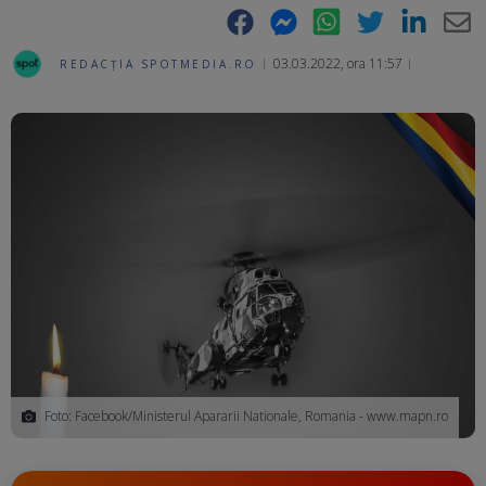
Facebook
Messenger
WhatsApp
Twitter
LinkedIn
E-
03.03.2022, ora 11:57
REDACȚIA SPOTMEDIA.RO
Ma
Foto: Facebook/Ministerul Apararii Nationale, Romania - www.mapn.ro