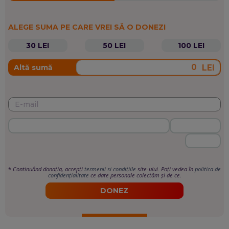
ALEGE SUMA PE CARE VREI SĂ O DONEZI
30 LEI
50 LEI
100 LEI
LEI
Altă sumă
*
Continuând donația, accepți
termenii si condițiile
site-ului. Poți vedea în
politica de
confidențialitate
ce date personale colectăm și de ce.
DONEZ