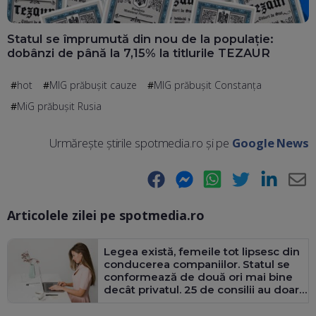
Statul se împrumută din nou de la populație:
dobânzi de până la 7,15% la titlurile TEZAUR
hot
MIG prăbuşit cauze
MIG prăbuşit Constanţa
MiG prăbușit Rusia
Urmărește știrile spotmedia.ro și pe
Google News
Facebook
Messenger
WhatsApp
Twitter
LinkedIn
E-
Articolele zilei pe spotmedia.ro
Ma
Legea există, femeile tot lipsesc din
conducerea companiilor. Statul se
conformează de două ori mai bine
decât privatul. 25 de consilii au doar
bărbați