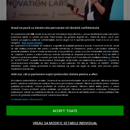
Nouă ne pasă ca datele tale personale să rămână confidențiale
Noi și partenerii noștri
585
stocăm și/sau accesăm informații pe dispozitivul dvs., precum identificatorii cookie unici pentru
Diana Olar, românca de la Google care
prelucrarea datelor cu caracter personal. Puteți accepta sau gestiona alegerile dvs. făcând clic mai jos sau în orice
moment, pe pagina cu politica de confidențialitate. Aceste alegeri vor fi raportate partenerilor noștri și nu vă vor afecta
demonstrează că diaspora poate schimba
navigarea.
Mai multe detalii
Noi si partenerii nostri (retelele de socializare si agentiile de publicitate partenere, precum si furnizorii nostri de servicii
România
de date analitice) prelucram date pentru a permite website-ului sa functioneze, pentru a personaliza continutul si
anunturile publicitare afisate in functie de interesele si/sau profilul dvs., pentru a va oferi functionalitati aferente retelelor
de socializare si pentru a analiza traficul pe website. Beneficiati de drepturile prevazute de art. 15-22 din GDPR in
Citește articolul
legatura cu prelucrarea datelor cu caracter personal. Aceste drepturi pot fi exercitate prin modalitatea indicata
aici
. Prin click
pe “ACCEPT TOATE”, acceptati folosirea tuturor Tehnologiilor de tip Cookie, care implica inclusiv acceptul dvs. cu privire la
stocarea/accesarea informatiilor de catre Vendor-ii cu care colaboram. Prin click pe “VREAU SA MODIFIC SETARILE
INDIVIDUAL” puteti schimba preferintele in mod individual, mai putin cele legate de cookie strict necesare pentru
functionarea website-ului.
Atât noi, cât și partenerii noștri prelucrăm datele pentru a oferi:
powered by
Dezvoltarea și îmbunătățirea serviciilor. Stocarea și/sau accesarea informațiilor de pe un dispozitiv. Utilizarea profilurilor
pentru selectarea conținutului personalizat. Măsurarea performanței reclamelor. Utilizarea profilurilor pentru selectarea
publicității personalizate. Crearea profilurilor de conținut personalizat. Utilizarea datelor limitate pentru a selecta
conținutul. Crearea profilurilor pentru publicitate personalizată. Măsurarea performanței conținutului. Înțelegerea
publicului prin statistici sau combinații de date din surse diferite. Utilizarea de date limitate pentru a selecta publicitatea. Date
precise de geolocație și identificarea prin scanarea dispozitivului.
Listă parteneri (furnizori)
EUROPEAN SUSTAINABLE ENERGY
WEEK
ACCEPT TOATE
VREAU SA MODIFIC SETARILE INDIVIDUAL
ACASĂ
OPINII
MADE IN EU
EN EDITION
DONEAZĂ