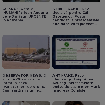
GSP.RO:
„Gata, e
STIRILE KANAL D:
Zi
INUMAN!” » Ioan Andone
decisivă pentru Călin
cere 3 măsuri URGENTE
Georgescu! Fostul
în România
candidat la prezidențiale
află dacă va fi judecat
pentru tentativă de
lovitură de stat
OBSERVATOR NEWS:
O
ANTI-FAKE:
Fact-
echipă Observator a
checking-ul săptămânii:
intrat în baza
Acuzații neîntemeiate
"vânătorilor" de drone.
emise de către Elon Musk
Cum arată misiunile
la adresa Comisiei
piloților de F-16
Europene despre oferta
unui „acord secret”
pentru instaurarea