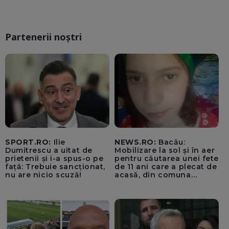
Partenerii noștri
SPORT.RO:
Ilie
NEWS.RO:
Bacău:
Dumitrescu a uitat de
Mobilizare la sol și în aer
prietenii și i-a spus-o pe
pentru căutarea unei fete
față: Trebuie sancționat,
de 11 ani care a plecat de
nu are nicio scuză!
acasă, din comuna
Parava, joi. Copila a fost
căutată și în noaptea de
joi spre vineri, inclusiv cu
o cameră cu
termoviziune