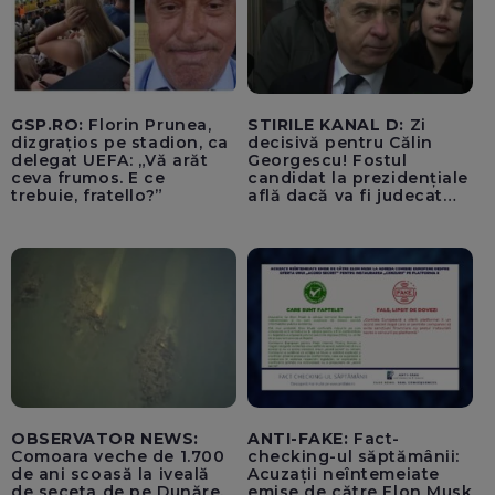
GSP.RO:
Florin Prunea,
STIRILE KANAL D:
Zi
dizgrațios pe stadion, ca
decisivă pentru Călin
delegat UEFA: „Vă arăt
Georgescu! Fostul
ceva frumos. E ce
candidat la prezidențiale
trebuie, fratello?”
află dacă va fi judecat
pentru tentativă de
lovitură de stat
OBSERVATOR NEWS:
ANTI-FAKE:
Fact-
Comoara veche de 1.700
checking-ul săptămânii:
de ani scoasă la iveală
Acuzații neîntemeiate
de seceta de pe Dunăre,
emise de către Elon Musk