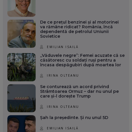
De ce prețul benzinei și al motorinei
va rămâne ridicat? România, încă
dependentă de petrolul Uniunii
Sovietice
EMILIAN ISAILĂ
„Văduvele negre”: Femei acuzate că se
căsătoresc cu soldați ruși pentru a
încasa despăgubiri după moartea lor
IRINA OLTEANU
Se conturează un acord privind
Strâmtoarea Ormuz – dar nu unul pe
care și-l dorește Trump
IRINA OLTEANU
Șah la președinte. Și nu unul 5D
EMILIAN ISAILĂ