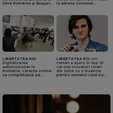
între România și Bulgaria.
la adresa Comisiei
Imagini rare
Europene despre oferta
unui „acord secret”
pentru instaurarea
„cenzurii” pe platforma X
LIBERTATEA.RO:
LIBERTATEA.RO:
Un
Digitalizarea
român a ajuns în top 10
administrației în
cei mai inovatori tineri
România: cererile online
din lume cu o invenție
se completează pe
pentru oamenii care nu
calculatoarele de la
văd: „Are o misiune
ghișee
clară”