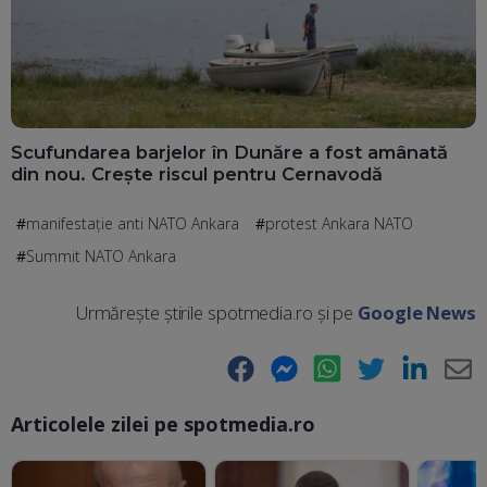
Scufundarea barjelor în Dunăre a fost amânată
din nou. Crește riscul pentru Cernavodă
manifestație anti NATO Ankara
protest Ankara NATO
Summit NATO Ankara
Urmărește știrile spotmedia.ro și pe
Google News
Facebook
Messenger
WhatsApp
Twitter
LinkedIn
E-
Articolele zilei pe spotmedia.ro
Ma