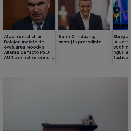
Atac frontal al lui
Sorin Grindeanu,
Sting a 
Bolojan înainte de
șantaj la președinte
la Untol
evaluarea Moody’s:
yoghin ș
Alianța de facto PSD-
figurile
AUR a minat reformele
festival
și riscă sancțiuni
pentru România