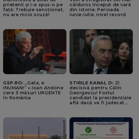
prietenii și i-a spus-o pe
călduros început de vară
față: Trebuie sancționat,
din istorie. Perioada
nu are nicio scuză!
iunie-iulie, nivel record
GSP.RO:
„Gata, e
STIRILE KANAL D:
Zi
INUMAN!” » Ioan Andone
decisivă pentru Călin
cere 3 măsuri URGENTE
Georgescu! Fostul
în România
candidat la prezidențiale
află dacă va fi judecat
pentru tentativă de
lovitură de stat