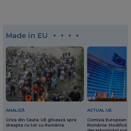
Made in EU
ANALIZĂ
ACTUAL UE
Criza din Ceuta: UE glisează spre
Comisia Europeană 
dreapta cu tot cu România
România: Modificări
decarbonizării pot p