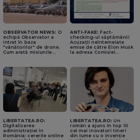
OBSERVATOR NEWS:
O
ANTI-FAKE:
Fact-
echipă Observator a
checking-ul săptămânii:
intrat în baza
Acuzații neîntemeiate
"vânătorilor" de drone.
emise de către Elon Musk
Cum arată misiunile
la adresa Comisiei
piloților de F-16
Europene despre oferta
unui „acord secret”
pentru instaurarea
„cenzurii” pe platforma X
LIBERTATEA.RO:
LIBERTATEA.RO:
Un
Digitalizarea
român a ajuns în top 10
administrației în
cei mai inovatori tineri
România: cererile online
din lume cu o invenție