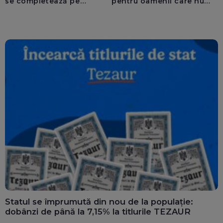
se completează pe
pentru oamenii care nu
calculatoarele de la
văd: „Are o misiune
ghișee
clară”
Statul se împrumută din nou de la populație:
dobânzi de până la 7,15% la titlurile TEZAUR