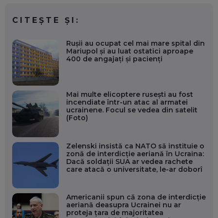
CITEȘTE ȘI:
Ruşii au ocupat cel mai mare spital din
Mariupol şi au luat ostatici aproape
400 de angajaţi şi pacienţi
Mai multe elicoptere ruseşti au fost
incendiate într-un atac al armatei
ucrainene. Focul se vedea din satelit
(Foto)
Zelenski insistă ca NATO să instituie o
zonă de interdicție aeriană în Ucraina:
Dacă soldații SUA ar vedea rachete
care atacă o universitate, le-ar doborî
Americanii spun că zona de interdicţie
aeriană deasupra Ucrainei nu ar
proteja ţara de majoritatea