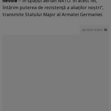
nevoie
– în spațiul aerian NATO. În acest fel,
întărim puterea de rezistență a aliaților noștri”,
transmite Statului Major al Armatei Germaniei.
ADVERTISING