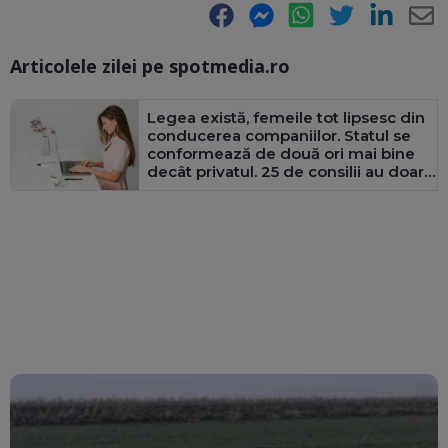
Facebook
Messenger
WhatsApp
Twitter
LinkedIn
E-
Articolele zilei pe spotmedia.ro
Ma
Legea există, femeile tot lipsesc din
conducerea companiilor. Statul se
conformează de două ori mai bine
decât privatul. 25 de consilii au doar
bărbați