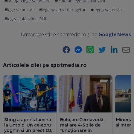
Bolojan lege salarizare
Bolojan legeaa salarizării
lege salarizare
lege salarizare bugetari
legea salarizării
legea salarizării PNRR
Urmărește știrile spotmedia.ro și pe
Google News
Facebook
Messenger
WhatsApp
Twitter
LinkedIn
E-
Articolele zilei pe spotmedia.ro
Ma
Sting a aprins lumina
Bolojan: Cernavodă
Mineria
la Untold. Un celebru
mai are 4-5 zile de
și inte
yoghin și un preot DJ,
funcționare în