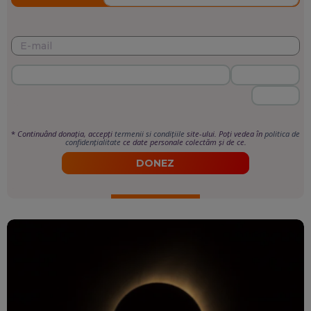
*
Continuând donația, accepți
termenii si condițiile
site-ului. Poți vedea în
politica de
confidențialitate
ce date personale colectăm și de ce.
DONEZ