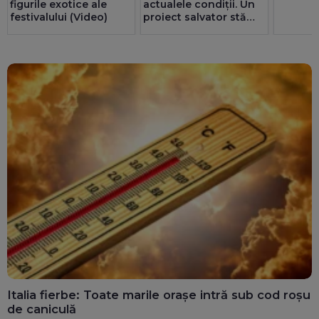
figurile exotice ale
actualele condiții. Un
festivalului (Video)
proiect salvator stă
prin sertare de 2-3 ani.
Noroc că românii au
redus consumul de
energie cu până la 300
MW
Italia fierbe: Toate marile orașe intră sub cod roșu
de caniculă