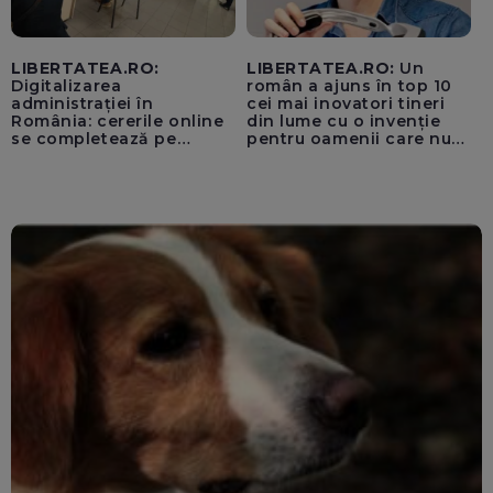
LIBERTATEA.RO:
LIBERTATEA.RO:
Un
Digitalizarea
român a ajuns în top 10
administrației în
cei mai inovatori tineri
România: cererile online
din lume cu o invenție
se completează pe
pentru oamenii care nu
calculatoarele de la
văd: „Are o misiune
ghișee
clară”