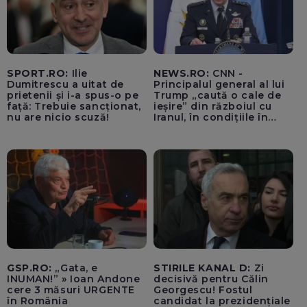
SPORT.RO:
Ilie
NEWS.RO:
CNN -
Dumitrescu a uitat de
Principalul general al lui
prietenii și i-a spus-o pe
Trump „caută o cale de
față: Trebuie sancționat,
ieșire” din războiul cu
nu are nicio scuză!
Iranul, în condițiile în
care opțiunile militare
ale SUA rămân limitate
GSP.RO:
„Gata, e
STIRILE KANAL D:
Zi
INUMAN!” » Ioan Andone
decisivă pentru Călin
cere 3 măsuri URGENTE
Georgescu! Fostul
în România
candidat la prezidențiale