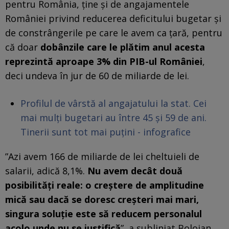
pentru România, ţine și de angajamentele
României privind reducerea deficitului bugetar şi
de constrângerile pe care le avem ca ţară, pentru
că doar
dobânzile care le plătim anul acesta
reprezintă aproape 3% din PIB-ul României
,
deci undeva în jur de 60 de miliarde de lei.
Profilul de vârstă al angajatului la stat. Cei
mai mulți bugetari au între 45 și 59 de ani.
Tinerii sunt tot mai puțini - infografice
”Azi avem 166 de miliarde de lei cheltuieli de
salarii, adică 8,1%.
Nu avem decât două
posibilități reale: o creștere de amplitudine
mică sau dacă se doresc creșteri mai mari,
singura soluție este să reducem personalul
acolo unde nu se justifică
”, a subliniat Bolojan.