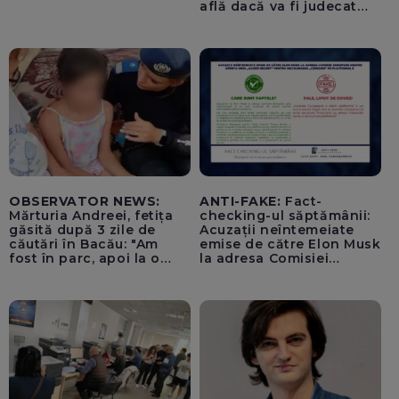
află dacă va fi judecat
pentru tentativă de
lovitură de stat
OBSERVATOR NEWS:
ANTI-FAKE:
Fact-
Mărturia Andreei, fetița
checking-ul săptămânii:
găsită după 3 zile de
Acuzații neîntemeiate
căutări în Bacău: "Am
emise de către Elon Musk
fost în parc, apoi la o
la adresa Comisiei
fetiță acasă"
Europene despre oferta
unui „acord secret”
pentru instaurarea
„cenzurii” pe platforma X