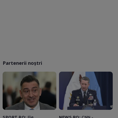
Partenerii noștri
SPORT.RO:
Ilie
NEWS.RO:
CNN -