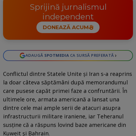
Sprijină jurnalismul
independent
DONEAZĂ ACUM
›
ADAUGĂ
SPOTMEDIA
CA SURSĂ PREFERATĂ
Conflictul dintre Statele Unite și Iran s-a reaprins
la doar câteva săptămâni după memorandumul
care pusese capăt primei faze a confruntării. În
ultimele ore, armata americană a lansat una
dintre cele mai ample serii de atacuri asupra
infrastructurii militare iraniene, iar Teheranul
susține că a răspuns lovind baze americane din
Kuweit și Bahrain.