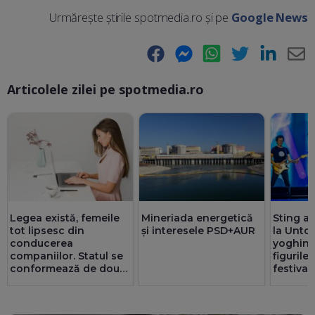
Urmărește știrile spotmedia.ro și pe
Google News
Facebook
Messenger
WhatsApp
Twitter
LinkedIn
E-
Articolele zilei pe spotmedia.ro
Ma
Legea există, femeile
Mineriada energetică
Sting a 
tot lipsesc din
și interesele PSD+AUR
la Untol
conducerea
yoghin ș
companiilor. Statul se
figurile
conformează de două
festival
ori mai bine decât
privatul. 25 de consilii
au doar bărbați