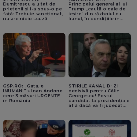
Dumitrescu a uitat de
Principalul general al lui
prietenii și i-a spus-o pe
Trump „caută o cale de
față: Trebuie sancționat,
ieșire” din războiul cu
nu are nicio scuză!
Iranul, în condițiile în
care opțiunile militare
ale SUA rămân limitate
GSP.RO:
„Gata, e
STIRILE KANAL D:
Zi
INUMAN!” » Ioan Andone
decisivă pentru Călin
cere 3 măsuri URGENTE
Georgescu! Fostul
în România
candidat la prezidențiale
află dacă va fi judecat
pentru tentativă de
lovitură de stat