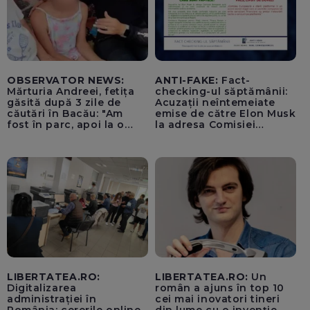
OBSERVATOR NEWS:
ANTI-FAKE:
Fact-
Mărturia Andreei, fetița
checking-ul săptămânii:
găsită după 3 zile de
Acuzații neîntemeiate
căutări în Bacău: "Am
emise de către Elon Musk
fost în parc, apoi la o
la adresa Comisiei
fetiță acasă"
Europene despre oferta
unui „acord secret”
pentru instaurarea
„cenzurii” pe platforma X
LIBERTATEA.RO:
LIBERTATEA.RO:
Un
Digitalizarea
român a ajuns în top 10
administrației în
cei mai inovatori tineri
România: cererile online
din lume cu o invenție