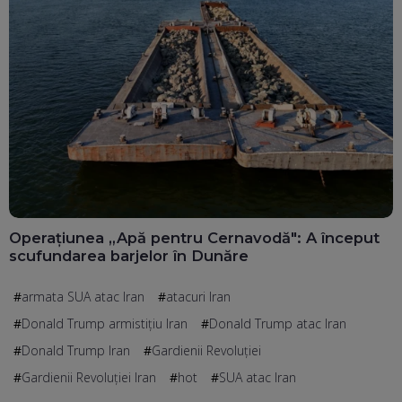
Operațiunea „Apă pentru Cernavodă": A început
scufundarea barjelor în Dunăre
armata SUA atac Iran
atacuri Iran
Donald Trump armistițiu Iran
Donald Trump atac Iran
Donald Trump Iran
Gardienii Revoluției
Gardienii Revoluţiei Iran
hot
SUA atac Iran