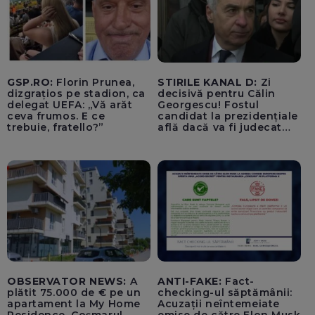
GSP.RO:
Florin Prunea,
STIRILE KANAL D:
Zi
dizgrațios pe stadion, ca
decisivă pentru Călin
delegat UEFA: „Vă arăt
Georgescu! Fostul
ceva frumos. E ce
candidat la prezidențiale
trebuie, fratello?”
află dacă va fi judecat
pentru tentativă de
lovitură de stat
OBSERVATOR NEWS:
A
ANTI-FAKE:
Fact-
plătit 75.000 de € pe un
checking-ul săptămânii:
apartament la My Home
Acuzații neîntemeiate