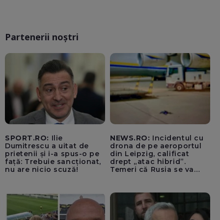
Partenerii noștri
SPORT.RO:
Ilie
NEWS.RO:
Incidentul cu
Dumitrescu a uitat de
drona de pe aeroportul
prietenii și i-a spus-o pe
din Leipzig, calificat
față: Trebuie sancționat,
drept „atac hibrid”.
nu are nicio scuză!
Temeri că Rusia se va
amesteca în alegerile din
Germania. Un oficial
neagă informațiile că
avioanele ucrainene din
apropierea dronei ar fi
fost încărcate cu muniție