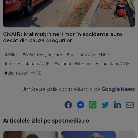
CNAIR: Mai mulți tineri mor în accidente auto
decât din cauza drogurilor
ANRE
ANRE reorganizare
hot
proces ANRE
proces salariați ANRE
salariați ANRE proces
salarii ANRE
tăieri salarii ANRE
Urmărește știrile spotmedia.ro și pe
Google News
Facebook
Messenger
WhatsApp
Twitter
LinkedIn
E-
Articolele zilei pe spotmedia.ro
Ma