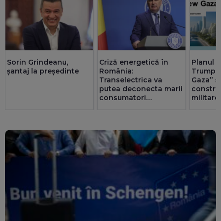
Sorin Grindeanu,
Criză energetică în
Planul g
șantaj la președinte
România:
Trump p
Transelectrica va
Gaza” s-
putea deconecta marii
constru
consumatori
militare
industriali, dacă e
nevoie. Populația și
spitalele nu vor fi
afectate