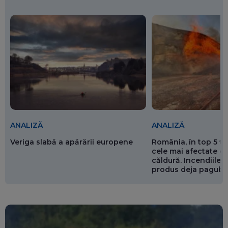
ANALIZĂ
ANALIZĂ
Veriga slabă a apărării europene
România, în top 5 ț
cele mai afectate de
căldură. Incendiile ș
produs deja pagube
miliarde de euro