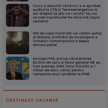
Ciucu a izbucnit când nu i s-a aprobat
auditul la STB și Termoenergetica: N-
am dreptul să știu ce-i acolo? Nu voi
vă luați înjurăturile! Pe mine mă înjură
oamenii!
535 de copii morți într-un cămin-spital
al statului. Institutul de Investigare a
Crimelor Comunismului a depus
denunț penal
Avocata PNL prinsă când primea
60.000 de euro și falsul general SIE au
fost arestați. DNA: Între 100.000 și 1
milion de euro, ceruți pentru
campania unui candidat la PMB
DESTINAȚII VACANȚĂ