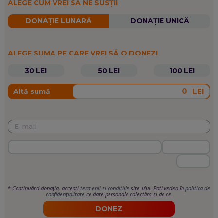
ALEGE CUM VREI SĂ NE SUSȚII
DONAȚIE LUNARĂ
DONAȚIE UNICĂ
ALEGE SUMA PE CARE VREI SĂ O DONEZI
30 LEI
50 LEI
100 LEI
LEI
Altă sumă
*
Continuând donația, accepți
termenii si condițiile
site-ului. Poți vedea în
politica de
confidențialitate
ce date personale colectăm și de ce.
DONEZ