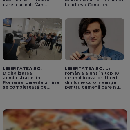
Residence. Coșmarul
emise de către Elon Musk
care a urmat: "Am
la adresa Comisiei
început să tremur"
Europene despre oferta
unui „acord secret”
pentru instaurarea
„cenzurii” pe platforma X
LIBERTATEA.RO:
LIBERTATEA.RO:
Un
Digitalizarea
român a ajuns în top 10
administrației în
cei mai inovatori tineri
România: cererile online
din lume cu o invenție
se completează pe
pentru oamenii care nu
calculatoarele de la
văd: „Are o misiune
ghișee
clară”