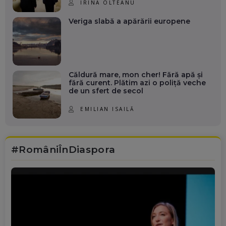
IRINA OLTEANU
Veriga slabă a apărării europene
Căldură mare, mon cher! Fără apă și
fără curent. Plătim azi o poliță veche
de un sfert de secol
EMILIAN ISAILĂ
#RomâniÎnDiaspora