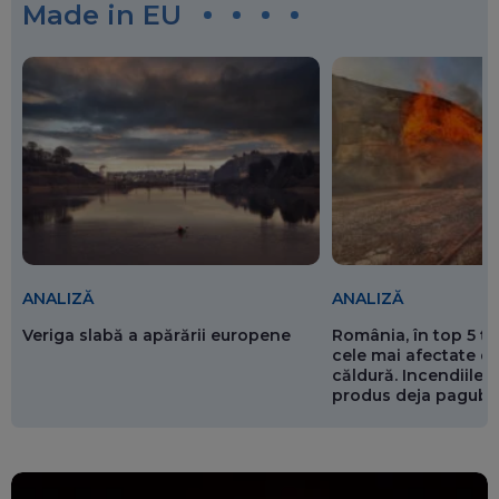
Made in EU
ANALIZĂ
ANALIZĂ
Veriga slabă a apărării europene
România, în top 5 ț
cele mai afectate de
căldură. Incendiile ș
produs deja pagube
miliarde de euro