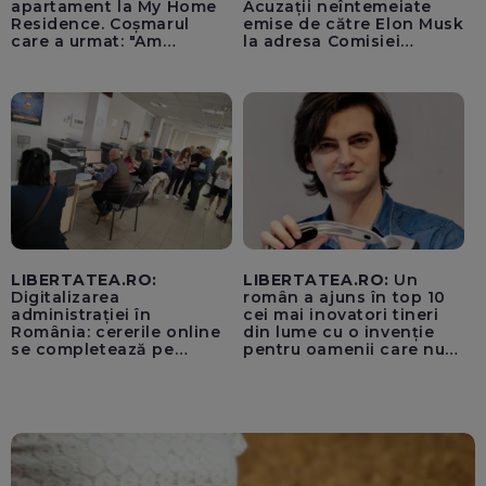
apartament la My Home
Acuzații neîntemeiate
Residence. Coșmarul
emise de către Elon Musk
care a urmat: "Am
la adresa Comisiei
început să tremur"
Europene despre oferta
unui „acord secret”
pentru instaurarea
„cenzurii” pe platforma X
LIBERTATEA.RO:
LIBERTATEA.RO:
Un
Digitalizarea
român a ajuns în top 10
administrației în
cei mai inovatori tineri
România: cererile online
din lume cu o invenție
se completează pe
pentru oamenii care nu
calculatoarele de la
văd: „Are o misiune
ghișee
clară”