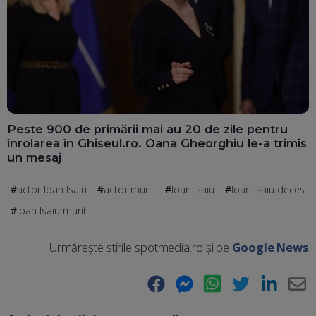
Peste 900 de primării mai au 20 de zile pentru
înrolarea în Ghiseul.ro. Oana Gheorghiu le-a trimis
un mesaj
actor Ioan Isaiu
actor murit
Ioan Isaiu
Ioan Isaiu deces
Ioan Isaiu murit
Urmărește știrile spotmedia.ro și pe
Google News
Facebook
Messenger
WhatsApp
Twitter
LinkedIn
E-