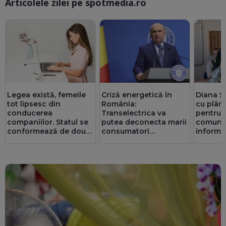
Articolele zilei pe spotmedia.ro
Ma
Legea există, femeile
Criză energetică în
Diana Ș
tot lipsesc din
România:
cu plân
conducerea
Transelectrica va
pentru t
companiilor. Statul se
putea deconecta marii
comuni
conformează de două
consumatori
informaț
ori mai bine decât
industriali, dacă e
de ce o
privatul. 25 de consilii
nevoie. Populația și
au doar bărbați
spitalele nu vor fi
afectate