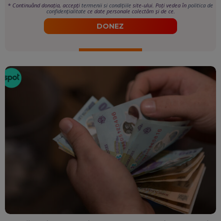
*
Continuând donația, accepți
termenii si condițiile
site-ului. Poți vedea în
politica de
confidențialitate
ce date personale colectăm și de ce.
DONEZ