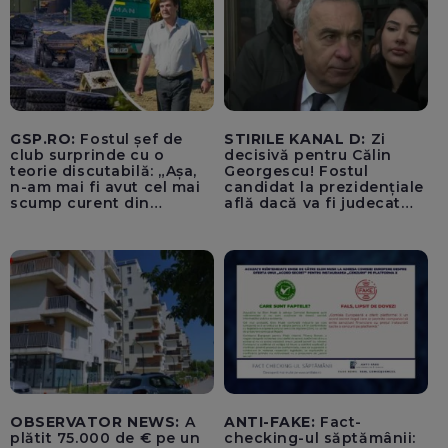
„Lupii Tricolori”
GSP.RO:
Fostul șef de
STIRILE KANAL D:
Zi
club surprinde cu o
decisivă pentru Călin
teorie discutabilă: „Așa,
Georgescu! Fostul
n-am mai fi avut cel mai
candidat la prezidențiale
scump curent din
află dacă va fi judecat
Uniunea Europeană”
pentru tentativă de
lovitură de stat
OBSERVATOR NEWS:
A
ANTI-FAKE:
Fact-
plătit 75.000 de € pe un
checking-ul săptămânii: