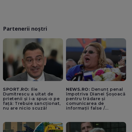
Partenerii noștri
SPORT.RO:
Ilie
NEWS.RO:
Denunț penal
Dumitrescu a uitat de
împotriva Dianei Șoșoacă
prietenii și i-a spus-o pe
pentru trădare și
față: Trebuie sancționat,
comunicarea de
nu are nicio scuză!
informații false /
Documentul, depus la
Parchetul de pe lângă
Înalta Curte de Casație și
Justiție de Adrian
Băzăvan și Asociația