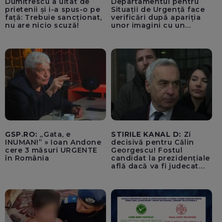
Dumitrescu a uitat de
Departamentul pentru
prietenii și i-a spus-o pe
Situații de Urgență face
față: Trebuie sancționat,
verificări după apariția
nu are nicio scuză!
unor imagini cu un
echipaj al Ambulanței
Bacău care ar fi oprit
pentru cumpărături în
timp ce transporta un
pacient către spital
GSP.RO:
„Gata, e
STIRILE KANAL D:
Zi
INUMAN!” » Ioan Andone
decisivă pentru Călin
cere 3 măsuri URGENTE
Georgescu! Fostul
în România
candidat la prezidențiale
află dacă va fi judecat
pentru tentativă de
lovitură de stat