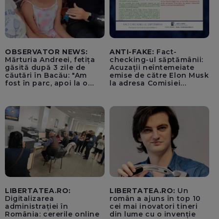
OBSERVATOR NEWS:
ANTI-FAKE:
Fact-
Mărturia Andreei, fetița
checking-ul săptămânii:
găsită după 3 zile de
Acuzații neîntemeiate
căutări în Bacău: "Am
emise de către Elon Musk
fost în parc, apoi la o
la adresa Comisiei
fetiță acasă"
Europene despre oferta
unui „acord secret”
pentru instaurarea
„cenzurii” pe platforma X
LIBERTATEA.RO:
LIBERTATEA.RO:
Un
Digitalizarea
român a ajuns în top 10
administrației în
cei mai inovatori tineri
România: cererile online
din lume cu o invenție