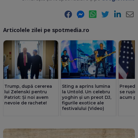
Facebook
Messenger
WhatsApp
Twitter
LinkedIn
E-
Articolele zilei pe spotmedia.ro
Ma
Trump, după cererea
Sting a aprins lumina
Președi
lui Zelenski pentru
la Untold. Un celebru
se rușin
Patriot: Și noi avem
yoghin și un preot DJ,
acum pr
nevoie de rachete!
figurile exotice ale
festivalului (Video)