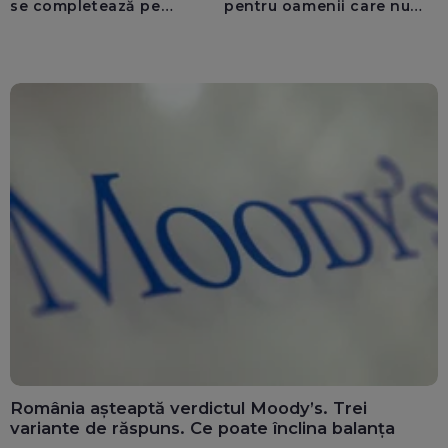
se completează pe
pentru oamenii care nu
calculatoarele de la
văd: „Are o misiune
ghișee
clară”
România așteaptă verdictul Moody’s. Trei
variante de răspuns. Ce poate înclina balanța