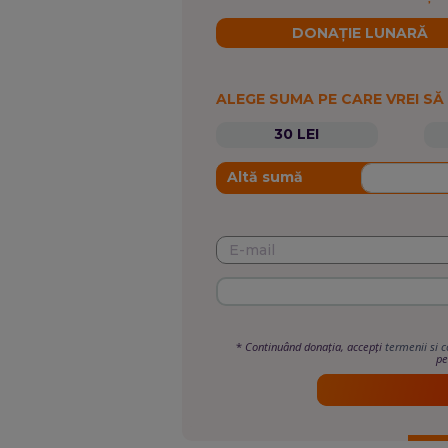
DONAȚIE LUNARĂ
ALEGE SUMA PE CARE VREI SĂ
30 LEI
Altă sumă
*
Continuând donația, accepți
termenii si c
pe