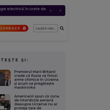
ie electrică în orele de
c, cererea a urcat
entru logistic cheie
fostului consilier
a fi analizat de SRI
DONEAZĂ
ITEȘTE ȘI:
Premierul Marii Britanii
crede că Rusia va folosi
arme chimice în Ucraina
și acum se pregătește
maskirovka
Americanii spun că zona
de interdicţie aeriană
deasupra Ucrainei nu ar
proteja ţara de