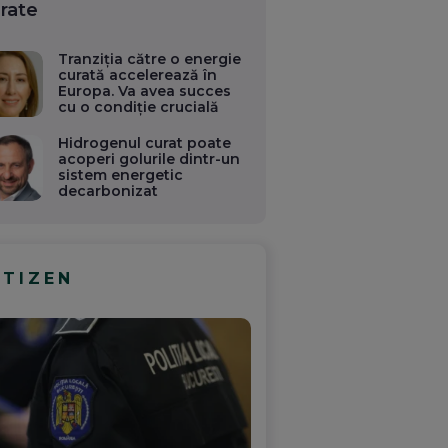
rate
Tranziția către o energie
curată accelerează în
Europa. Va avea succes
cu o condiție crucială
Hidrogenul curat poate
acoperi golurile dintr-un
sistem energetic
decarbonizat
ITIZEN