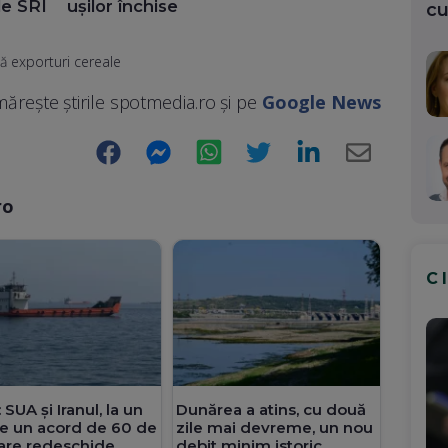
de SRI
ușilor închise
cu
ă exporturi cereale
ărește știrile spotmedia.ro și pe
Google News
Facebook
Messenger
WhatsApp
Twitter
LinkedIn
E-
Mail
ro
C
 SUA și Iranul, la un
Dunărea a atins, cu două
e un acord de 60 de
zile mai devreme, un nou
care redeschide
debit minim istoric.