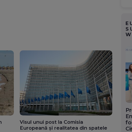
E
S
W
Pr
En
n
Visul unui post la Comisia
fo
Europeană și realitatea din spatele
Ci