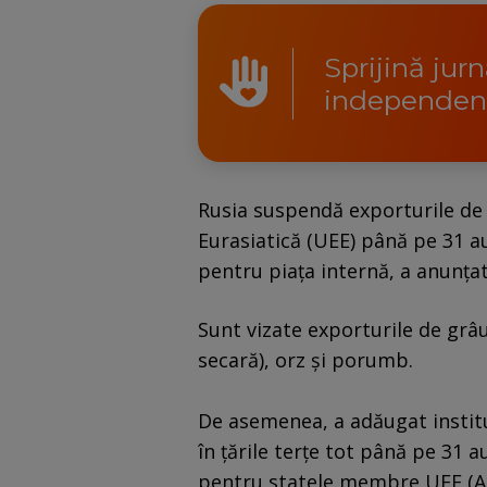
Sprijină jur
independen
Rusia suspendă exporturile de
Eurasiatică (UEE) până pe 31 a
pentru piaţa internă, a anunţat
Sunt vizate exporturile de grâ
secară), orz şi porumb.
De asemenea, a adăugat institu
în ţările terţe tot până pe 31 a
pentru statele membre UEE (Ar