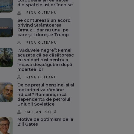
Europeană și realitatea
din spatele ușilor închise
IRINA OLTEANU
Se conturează un acord
privind Strâmtoarea
Ormuz – dar nu unul pe
care și-l dorește Trump
IRINA OLTEANU
„Văduvele negre”: Femei
acuzate că se căsătoresc
cu soldați ruși pentru a
încasa despăgubiri după
moartea lor
IRINA OLTEANU
De ce prețul benzinei și al
motorinei va rămâne
ridicat? România, încă
dependentă de petrolul
Uniunii Sovietice
EMILIAN ISAILĂ
Motive de optimism de la
Bill Gates