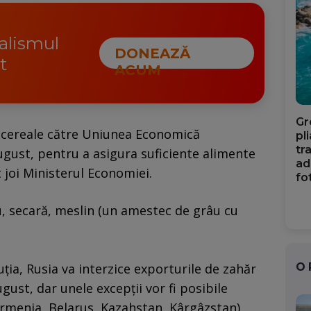
nalismul
DONEAZĂ
t
ACUM
Gr
 cereale către Uniunea Economică
pl
tr
ugust, pentru a asigura suficiente alimente
ad
 joi Ministerul Economiei.
fo
u, secară, meslin (un amestec de grâu cu
O
ţia, Rusia va interzice exporturile de zahăr
ugust, dar unele excepţii vor fi posibile
menia, Belarus, Kazahstan, Kârgâzstan),