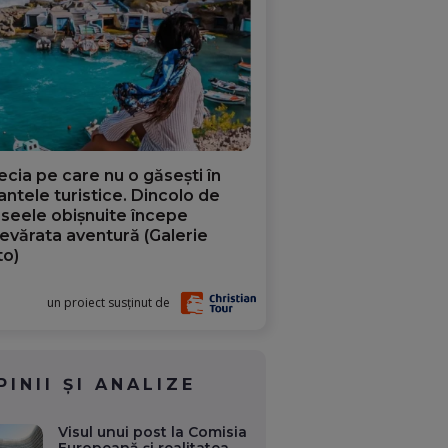
ecia pe care nu o găsești în
iantele turistice. Dincolo de
aseele obișnuite începe
evărata aventură (Galerie
to)
un proiect susținut de
PINII ȘI ANALIZE
Visul unui post la Comisia