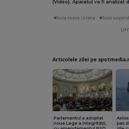
(Video). Aparatul va fi analizat 
Rusia invazie Ucraina
Rusia suspend
Urm
Articolele zilei pe spotmedia.
Parlamentul a adoptat
Axios:
noua Lege a integrității,
pas d
cu amendamentul PSD
zile 