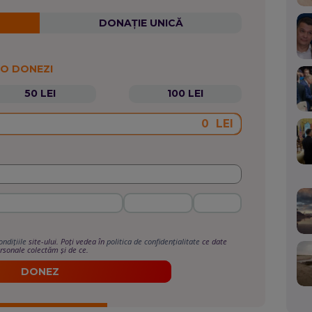
DONAȚIE UNICĂ
 O DONEZI
50 LEI
100 LEI
LEI
ondițiile
site-ului. Poți vedea în
politica de confidențialitate
ce date
rsonale colectăm și de ce.
DONEZ