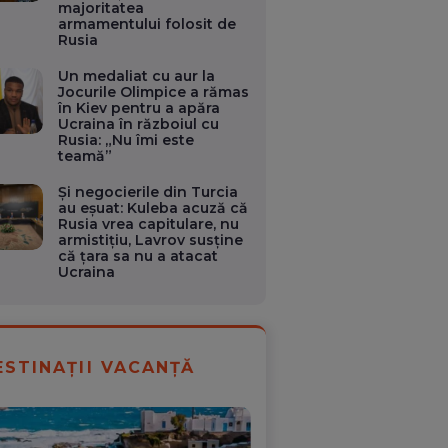
majoritatea
armamentului folosit de
Rusia
Un medaliat cu aur la
Jocurile Olimpice a rămas
în Kiev pentru a apăra
Ucraina în războiul cu
Rusia: „Nu îmi este
teamă”
Și negocierile din Turcia
au eșuat: Kuleba acuză că
Rusia vrea capitulare, nu
armistițiu, Lavrov susține
că țara sa nu a atacat
Ucraina
ESTINAȚII VACANȚĂ