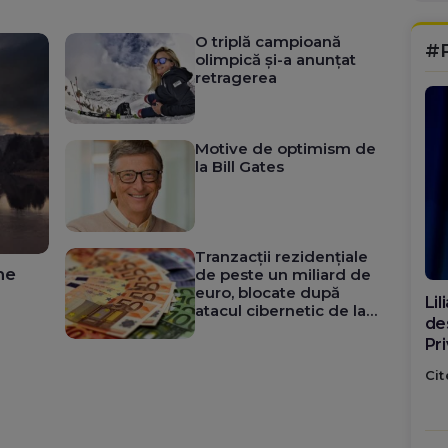
O triplă campioană
#
olimpică și-a anunțat
retragerea
Motive de optimism de
la Bill Gates
Tranzacții rezidențiale
ne
de peste un miliard de
euro, blocate după
Di
atacul cibernetic de la
ca
ANCPI
po
Cit