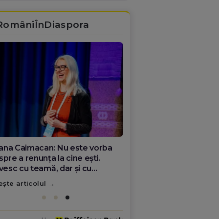
RomâniÎnDiaspora
ana Olar, românca de la Google
re demonstrează că diaspora
ate schimba România
ește articolul