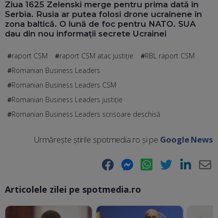
Ziua 1625 Zelenski merge pentru prima dată în
Serbia. Rusia ar putea folosi drone ucrainene în
zona baltică. O lună de foc pentru NATO. SUA
dau din nou informații secrete Ucrainei
raport CSM
raport CSM atac justiție
RBL raport CSM
Romanian Business Leaders
Romanian Business Leaders CSM
Romanian Business Leaders justiție
Romanian Business Leaders scrisoare deschisă
Urmărește știrile spotmedia.ro și pe
Google News
Facebook
Messenger
WhatsApp
Twitter
LinkedIn
E-
Articolele zilei pe spotmedia.ro
Ma