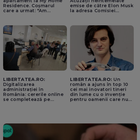
apartament la My Home
Acuzații neîntemeiate
Residence. Coșmarul
emise de către Elon Musk
care a urmat: "Am
la adresa Comisiei
început să tremur"
Europene despre oferta
unui „acord secret”
pentru instaurarea
„cenzurii” pe platforma X
LIBERTATEA.RO:
LIBERTATEA.RO:
Un
Digitalizarea
român a ajuns în top 10
administrației în
cei mai inovatori tineri
România: cererile online
din lume cu o invenție
se completează pe
pentru oamenii care nu
calculatoarele de la
văd: „Are o misiune
ghișee
clară”