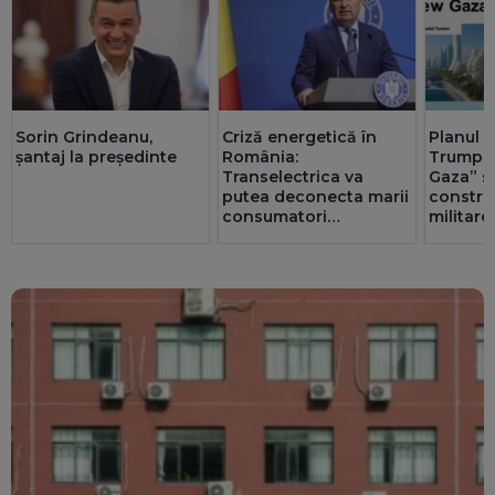
Sorin Grindeanu,
Criză energetică în
Planul g
șantaj la președinte
România:
Trump p
Transelectrica va
Gaza” s-
putea deconecta marii
constru
consumatori
militare
industriali, dacă e
nevoie. Populația și
spitalele nu vor fi
afectate