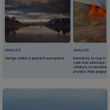
ANALIZĂ
ANALIZĂ
Veriga slabă a apărării europene
România, în top 5 ț
cele mai afectate de
căldură. Incendiile ș
produs deja pagube
miliarde de euro