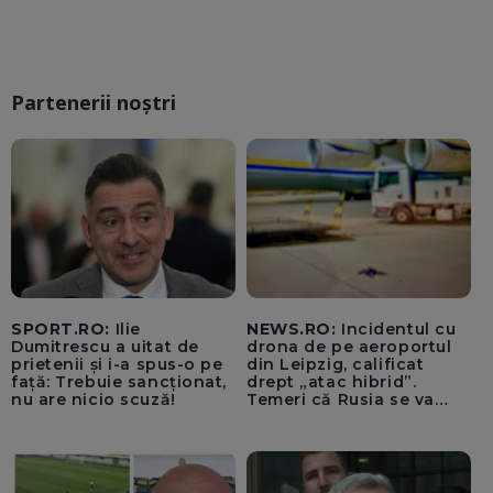
Partenerii noștri
SPORT.RO:
Ilie
NEWS.RO:
Incidentul cu
Dumitrescu a uitat de
drona de pe aeroportul
prietenii și i-a spus-o pe
din Leipzig, calificat
față: Trebuie sancționat,
drept „atac hibrid”.
nu are nicio scuză!
Temeri că Rusia se va
amesteca în alegerile din
Germania. Un oficial
neagă informațiile că
avioanele ucrainene din
apropierea dronei ar fi