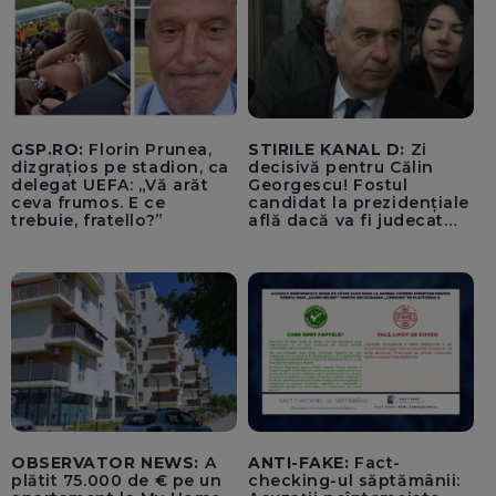
fost încărcate cu muniție
GSP.RO:
Florin Prunea,
STIRILE KANAL D:
Zi
dizgrațios pe stadion, ca
decisivă pentru Călin
delegat UEFA: „Vă arăt
Georgescu! Fostul
ceva frumos. E ce
candidat la prezidențiale
trebuie, fratello?”
află dacă va fi judecat
pentru tentativă de
lovitură de stat
OBSERVATOR NEWS:
A
ANTI-FAKE:
Fact-
plătit 75.000 de € pe un
checking-ul săptămânii: