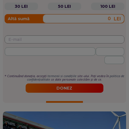
30 LEI
50 LEI
100 LEI
LEI
Altă sumă
*
Continuând donația, accepți
termenii si condițiile
site-ului. Poți vedea în
politica de
confidențialitate
ce date personale colectăm și de ce.
DONEZ