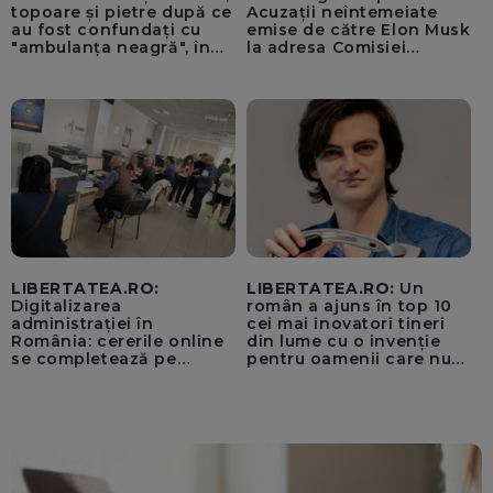
topoare și pietre după ce
Acuzații neîntemeiate
au fost confundați cu
emise de către Elon Musk
"ambulanța neagră", în
la adresa Comisiei
Cluj
Europene despre oferta
unui „acord secret”
pentru instaurarea
„cenzurii” pe platforma X
LIBERTATEA.RO:
LIBERTATEA.RO:
Un
Digitalizarea
român a ajuns în top 10
administrației în
cei mai inovatori tineri
România: cererile online
din lume cu o invenție
se completează pe
pentru oamenii care nu
calculatoarele de la
văd: „Are o misiune
ghișee
clară”