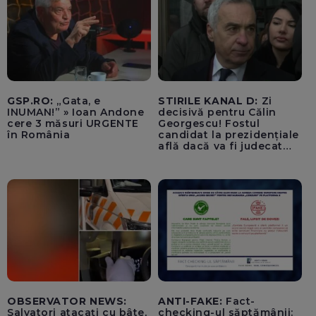
GSP.RO:
„Gata, e
STIRILE KANAL D:
Zi
INUMAN!” » Ioan Andone
decisivă pentru Călin
cere 3 măsuri URGENTE
Georgescu! Fostul
în România
candidat la prezidențiale
află dacă va fi judecat
pentru tentativă de
lovitură de stat
OBSERVATOR NEWS:
ANTI-FAKE:
Fact-
Salvatori atacați cu bâte,
checking-ul săptămânii: