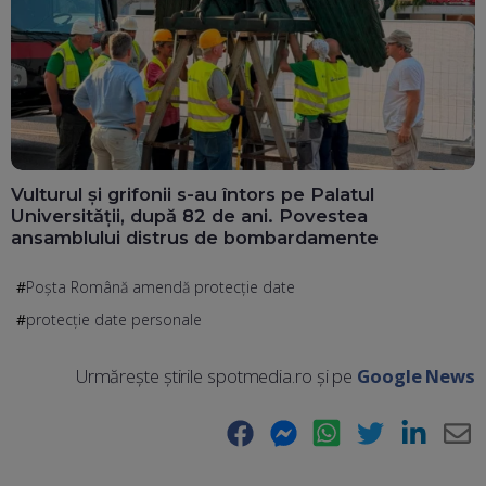
Vulturul și grifonii s-au întors pe Palatul
Universității, după 82 de ani. Povestea
ansamblului distrus de bombardamente
Poșta Română amendă protecție date
protecție date personale
Urmărește știrile spotmedia.ro și pe
Google News
Facebook
Messenger
WhatsApp
Twitter
LinkedIn
E-