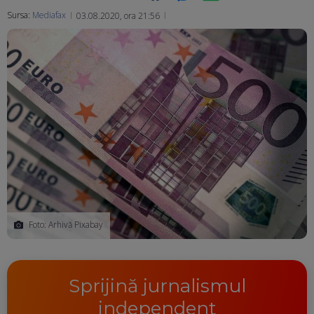
Sursa:
Mediafax
03.08.2020, ora 21:56
Ma
Foto: Arhivă Pixabay
Sprijină jurnalismul
independent