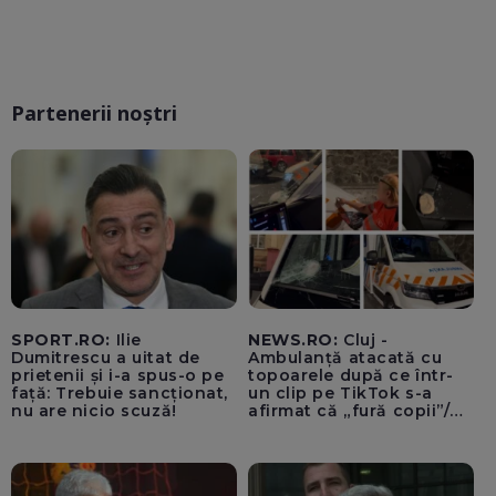
Partenerii noștri
SPORT.RO:
Ilie
NEWS.RO:
Cluj -
Dumitrescu a uitat de
Ambulanță atacată cu
prietenii și i-a spus-o pe
topoarele după ce într-
față: Trebuie sancționat,
un clip pe TikTok s-a
nu are nicio scuză!
afirmat că „fură copii”/
Șoferul autosanitarei a
fost rănit la ochi de
cioburile parbrizului
spart - FOTO, VIDEO