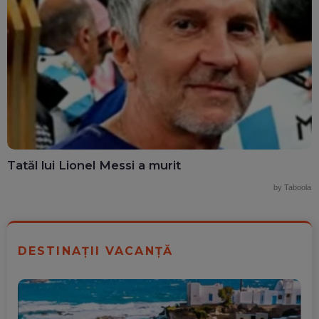
Tatăl lui Lionel Messi a murit
by Taboola
DESTINAȚII VACANȚĂ