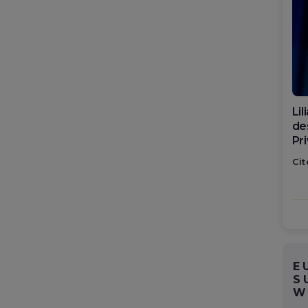
Di
ca
po
Cit
E
S
W