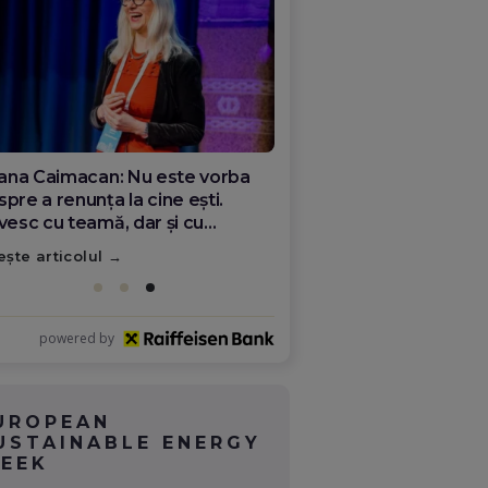
ana Olar, românca de la Google
re demonstrează că diaspora
ate schimba România
ește articolul
powered by
UROPEAN
USTAINABLE ENERGY
EEK