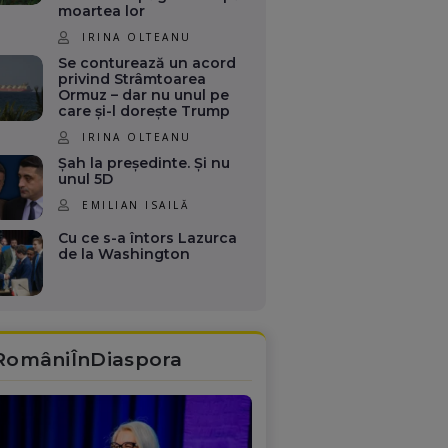
moartea lor
IRINA OLTEANU
Se conturează un acord
privind Strâmtoarea
Ormuz – dar nu unul pe
care și-l dorește Trump
IRINA OLTEANU
Șah la președinte. Și nu
unul 5D
EMILIAN ISAILĂ
Cu ce s-a întors Lazurca
de la Washington
RomâniÎnDiaspora