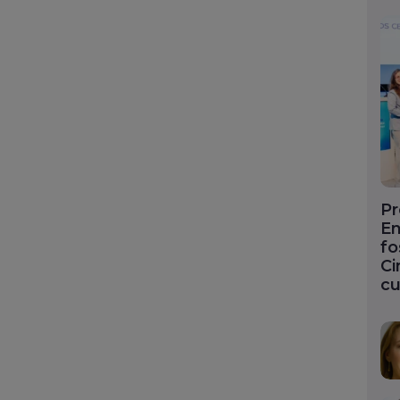
Pr
En
fo
Ci
cu