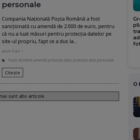
personale
Compania Națională Poșta Română a fost
Gr
pl
sancționată cu amendă de 2.000 de euro, pentru
tr
că nu a luat măsuri pentru protecția datelor pe
ad
site-ul propriu, fapt ce a dus la…
fo
acum 6 ani
Poșta Română amendă protecție date
,
protecție date personale
Citește
O
ai sunt alte articole