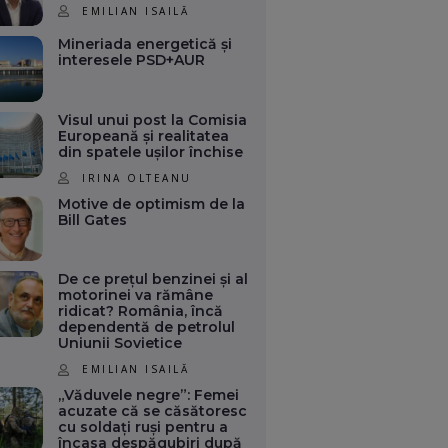
EMILIAN ISAILĂ
Mineriada energetică și
interesele PSD+AUR
Visul unui post la Comisia
Europeană și realitatea
din spatele ușilor închise
IRINA OLTEANU
Motive de optimism de la
Bill Gates
De ce prețul benzinei și al
motorinei va rămâne
ridicat? România, încă
dependentă de petrolul
Uniunii Sovietice
EMILIAN ISAILĂ
„Văduvele negre”: Femei
acuzate că se căsătoresc
cu soldați ruși pentru a
încasa despăgubiri după