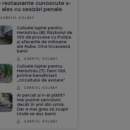
 restaurante cunoscute s-
 ales cu sesizări penale
GABRIEL KOLBAY
Culisele luptei pentru
Herăstrău (8): Războiul de
100 de procese cu Poliția
și afacerile de milioane
ale Nuba. Cine încasează
banii
GABRIEL KOLBAY
Culisele luptei pentru
Herăstrău (7): Dani Oțil,
printre beneficiarii
„circuitului de avizare”
GABRIEL KOLBAY
Ai parcat și n-ai plătit?
Mai puține sancțiuni
decât în anii din urmă.
Dar e mai greu să scapi!
Unde se duc banii
GABRIEL KOLBAY