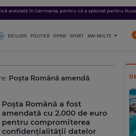
emii extreme: 39 de grade la umbră, vijelii de 90 km/h și
 arestată în Germania, pentru că a spionat pentru Rusia ș
din Thailanda: 8 persoane au fost ucise într-un atac arma
trat azi un nou record absolut de temperatură
n nordul Angliei: O defecțiune electrică provoacă întârzieri
EXCLUSIV
POLITICĂ
OPINII
SPORT
MAI MULTE
U
D
e:
Poșta Română amendă
Poșta Română a fost
amendată cu 2.000 de euro
pentru compromiterea
confidențialității datelor