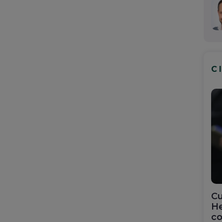
C
Cu
He
co