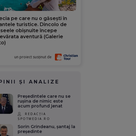
ecia pe care nu o găsești în
iantele turistice. Dincolo de
aseele obișnuite începe
evărata aventură (Galerie
to)
un proiect susținut de
PINII ȘI ANALIZE
Președintele care nu se
rușina de nimic este
acum profund jenat
REDACȚIA
SPOTMEDIA.RO
Sorin Grindeanu, șantaj la
președinte