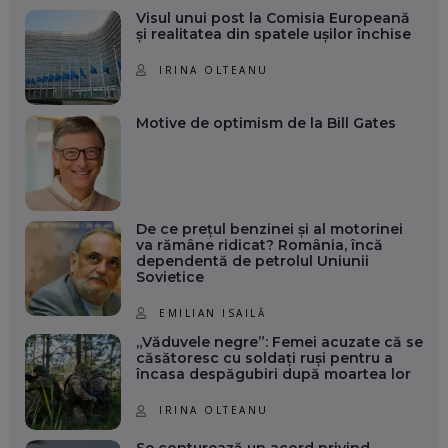
Visul unui post la Comisia Europeană
și realitatea din spatele ușilor închise
IRINA OLTEANU
Motive de optimism de la Bill Gates
De ce prețul benzinei și al motorinei
va rămâne ridicat? România, încă
dependentă de petrolul Uniunii
Sovietice
EMILIAN ISAILĂ
„Văduvele negre”: Femei acuzate că se
căsătoresc cu soldați ruși pentru a
încasa despăgubiri după moartea lor
IRINA OLTEANU
Se conturează un acord privind