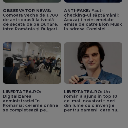
OBSERVATOR NEWS:
ANTI-FAKE:
Fact-
Comoara veche de 1.700
checking-ul săptămânii:
de ani scoasă la iveală
Acuzații neîntemeiate
de seceta de pe Dunăre,
emise de către Elon Musk
între România și Bulgaria.
la adresa Comisiei
Imagini rare
Europene despre oferta
unui „acord secret”
pentru instaurarea
„cenzurii” pe platforma X
LIBERTATEA.RO:
LIBERTATEA.RO:
Un
Digitalizarea
român a ajuns în top 10
administrației în
cei mai inovatori tineri
România: cererile online
din lume cu o invenție
se completează pe
pentru oamenii care nu
calculatoarele de la
văd: „Are o misiune
ghișee
clară”