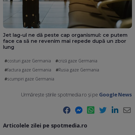
Jet lag-ul ne dă peste cap organismul: ce putem
face ca să ne revenim mai repede după un zbor
lung
costuri gaze Germania
criză gaze Germania
factura gaze Germania
Rusia gaze Germania
scumpiri gaze Germania
Urmărește știrile spotmedia.ro și pe
Google News
Facebook
Messenger
WhatsApp
Twitter
LinkedIn
E-
Articolele zilei pe spotmedia.ro
Ma