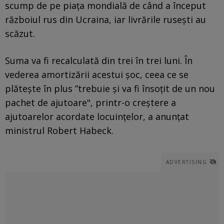
scump de pe piaţa mondială de când a început
războiul rus din Ucraina, iar livrările ruseşti au
scăzut.
Suma va fi recalculată din trei în trei luni. În
vederea amortizării acestui şoc, ceea ce se
plăteşte în plus ”trebuie şi va fi însoţit de un nou
pachet de ajutoare", printr-o creştere a
ajutoarelor acordate locuinţelor, a anunţat
ministrul Robert Habeck.
ADVERTISING