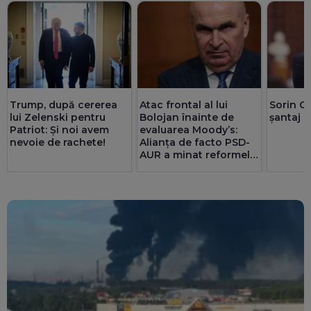
Trump, după cererea
Atac frontal al lui
Sorin G
lui Zelenski pentru
Bolojan înainte de
șantaj l
Patriot: Și noi avem
evaluarea Moody’s:
nevoie de rachete!
Alianța de facto PSD-
AUR a minat reformele
și riscă sancțiuni
pentru România