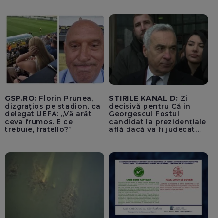
căutată și în noaptea de
joi spre vineri, inclusiv cu
o cameră cu
termoviziune
GSP.RO:
Florin Prunea,
STIRILE KANAL D:
Zi
dizgrațios pe stadion, ca
decisivă pentru Călin
delegat UEFA: „Vă arăt
Georgescu! Fostul
ceva frumos. E ce
candidat la prezidențiale
trebuie, fratello?”
află dacă va fi judecat
pentru tentativă de
lovitură de stat