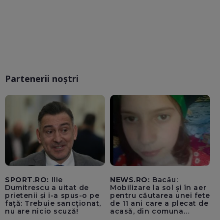
Partenerii noștri
SPORT.RO:
Ilie
NEWS.RO:
Bacău:
Dumitrescu a uitat de
Mobilizare la sol și în aer
prietenii și i-a spus-o pe
pentru căutarea unei fete
față: Trebuie sancționat,
de 11 ani care a plecat de
nu are nicio scuză!
acasă, din comuna
Parava, joi. Copila a fost