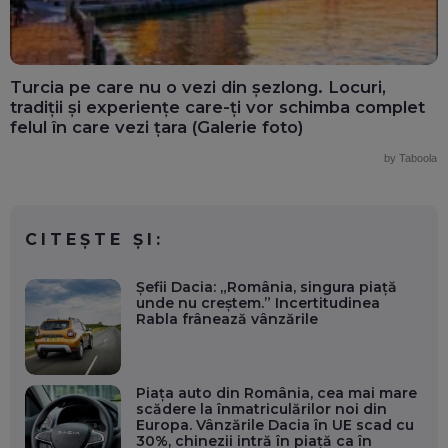
Turcia pe care nu o vezi din șezlong. Locuri,
tradiții și experiențe care-ți vor schimba complet
felul în care vezi țara (Galerie foto)
by Taboola
CITEȘTE ȘI:
Șefii Dacia: „România, singura piață
unde nu creștem.” Incertitudinea
Rabla frânează vânzările
Piața auto din România, cea mai mare
scădere la înmatriculărilor noi din
Europa. Vânzările Dacia în UE scad cu
30%, chinezii intră în piață ca în