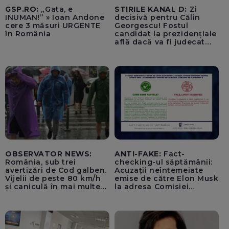
GSP.RO:
„Gata, e
STIRILE KANAL D:
Zi
INUMAN!” » Ioan Andone
decisivă pentru Călin
cere 3 măsuri URGENTE
Georgescu! Fostul
în România
candidat la prezidențiale
află dacă va fi judecat
pentru tentativă de
lovitură de stat
OBSERVATOR NEWS:
ANTI-FAKE:
Fact-
România, sub trei
checking-ul săptămânii:
avertizări de Cod galben.
Acuzații neîntemeiate
Vijelii de peste 80 km/h
emise de către Elon Musk
și caniculă în mai multe
la adresa Comisiei
regiuni
Europene despre oferta
unui „acord secret”
pentru instaurarea
„cenzurii” pe platforma X