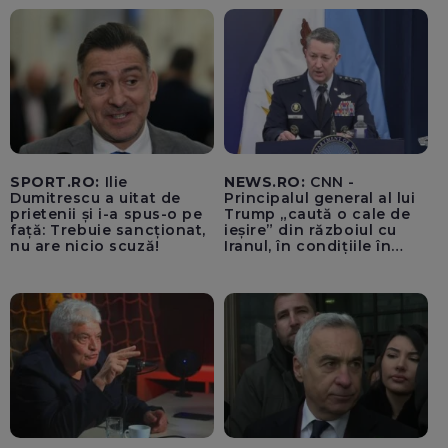
SPORT.RO:
Ilie
NEWS.RO:
CNN -
Dumitrescu a uitat de
Principalul general al lui
prietenii și i-a spus-o pe
Trump „caută o cale de
față: Trebuie sancționat,
ieșire” din războiul cu
nu are nicio scuză!
Iranul, în condițiile în
care opțiunile militare
ale SUA rămân limitate