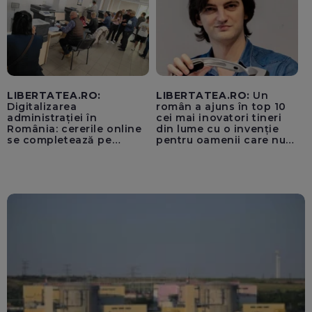
LIBERTATEA.RO:
LIBERTATEA.RO:
Un
Digitalizarea
român a ajuns în top 10
administrației în
cei mai inovatori tineri
România: cererile online
din lume cu o invenție
se completează pe
pentru oamenii care nu
calculatoarele de la
văd: „Are o misiune
ghișee
clară”