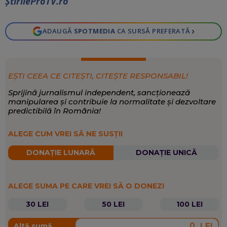
ŞtirileProTV.ro
›
ADAUGĂ
SPOTMEDIA
CA SURSĂ PREFERATĂ
EȘTI CEEA CE CITEȘTI, CITEȘTE RESPONSABIL!
Sprijină jurnalismul independent, sancționează
manipularea și contribuie la normalitate și dezvoltare
predictibilă în România!
ALEGE CUM VREI SĂ NE SUSȚII
DONAȚIE LUNARĂ
DONAȚIE UNICĂ
ALEGE SUMA PE CARE VREI SĂ O DONEZI
30 LEI
50 LEI
100 LEI
LEI
Altă sumă