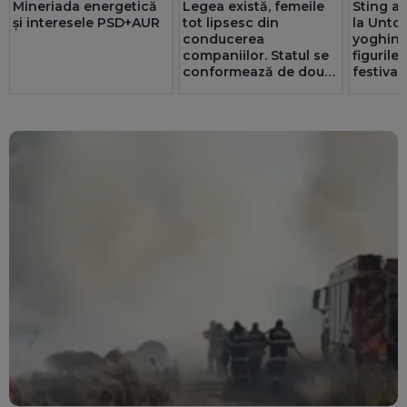
Mineriada energetică
Legea există, femeile
Sting a 
și interesele PSD+AUR
tot lipsesc din
la Untol
conducerea
yoghin ș
companiilor. Statul se
figurile
conformează de două
festival
ori mai bine decât
privatul. 25 de consilii
au doar bărbați