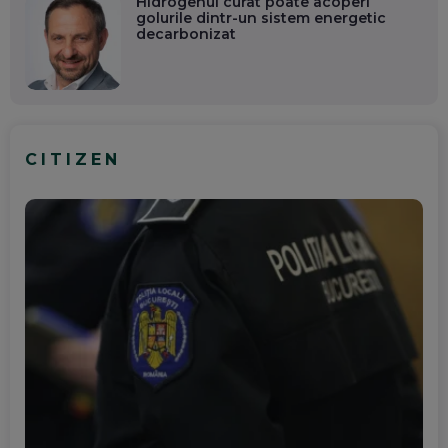
Hidrogenul curat poate acoperi
golurile dintr-un sistem energetic
decarbonizat
CITIZEN