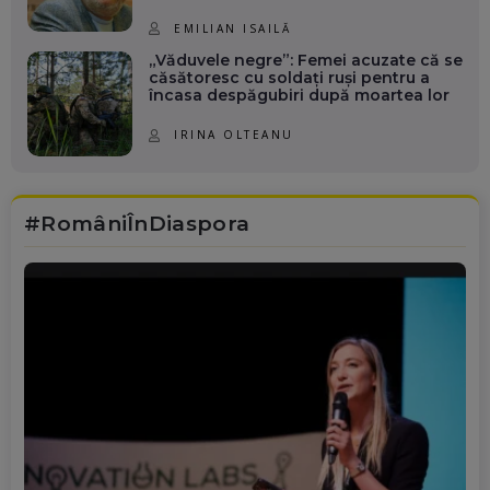
EMILIAN ISAILĂ
„Văduvele negre”: Femei acuzate că se
căsătoresc cu soldați ruși pentru a
încasa despăgubiri după moartea lor
IRINA OLTEANU
#RomâniÎnDiaspora