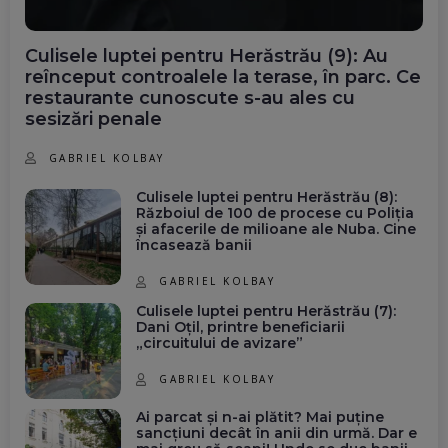
Culisele luptei pentru Herăstrău (9): Au
reînceput controalele la terase, în parc. Ce
restaurante cunoscute s-au ales cu
sesizări penale
GABRIEL KOLBAY
Culisele luptei pentru Herăstrău (8):
Războiul de 100 de procese cu Poliția
și afacerile de milioane ale Nuba. Cine
încasează banii
GABRIEL KOLBAY
Culisele luptei pentru Herăstrău (7):
Dani Oțil, printre beneficiarii
„circuitului de avizare”
GABRIEL KOLBAY
Ai parcat și n-ai plătit? Mai puține
sancțiuni decât în anii din urmă. Dar e