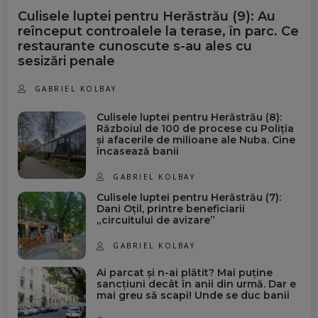
Culisele luptei pentru Herăstrău (9): Au
reînceput controalele la terase, în parc. Ce
restaurante cunoscute s-au ales cu
sesizări penale
GABRIEL KOLBAY
Culisele luptei pentru Herăstrău (8):
Războiul de 100 de procese cu Poliția
și afacerile de milioane ale Nuba. Cine
încasează banii
GABRIEL KOLBAY
Culisele luptei pentru Herăstrău (7):
Dani Oțil, printre beneficiarii
„circuitului de avizare”
GABRIEL KOLBAY
Ai parcat și n-ai plătit? Mai puține
sancțiuni decât în anii din urmă. Dar e
mai greu să scapi! Unde se duc banii