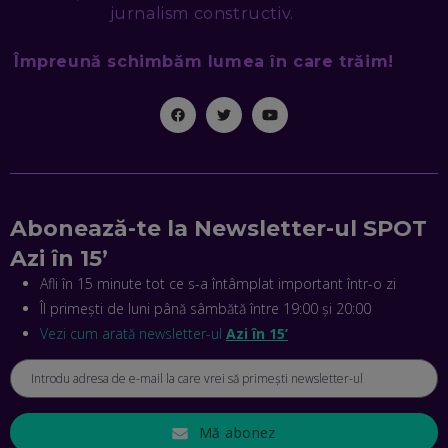
jurnalism constructiv.
MIHAI CEPOI, JOBFUL: SCHIMBĂM MODUL ÎN CARE APLICI
Împreună schimbăm lumea în care trăim!
LA JOB! CUM DEMONSTREZI ABILITĂȚI ȘI CÂȘTIGI PREMII
EP. 45
ANTONIO ENACHE, SENSE4FIT: CUM TE AJUTĂ
TEHNOLOGIA SĂ FACI SPORT, SĂ FII MAI COMPETITIV ȘI SĂ
CÂȘTIGI
EP. 44
Abonează-te la Newsletter-ul SPOT
CRISTIAN GROZEA, BEEFAST: PREGĂTIM CEL MAI BUN
DISPECERAT AUTOMAT DE PE PIAȚĂ! CUM POATE
Azi în 15’
REVOLUȚIONA LIVRĂRILE RAPIDE, DIN ROMÂNIA PÂNĂ ÎN
ASIA
Afli în 15 minute tot ce s-a întâmplat important într-o zi
EP. 43
Îl primești de luni până sâmbătă între 19:00 și 20:00
ANDREI NICOARĂ, EXPERT ÎN E-GUVERNARE: N-O SĂ NE
Vezi cum arată newsletter-ul
Azi în 15’
MAI MEARGĂ PREA MULT CU MANȚOGĂRII! DACĂ NU NE
RESPECTĂM OBLIGAȚIILE EUROPENE, VOM AVEA
PROBLEME
EP. 42
Mă abonez
MIHAELA BÎCIU, INVESTIMENTAL: BURSA E PENTRU TOȚI