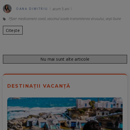
acum 5 ani
OANA DIMITRIU
Pfizer medicament covid
,
vaccinul scade transmiterea virusului
,
vești bune
Citește
Nu mai sunt alte articole
DESTINAȚII VACANȚĂ