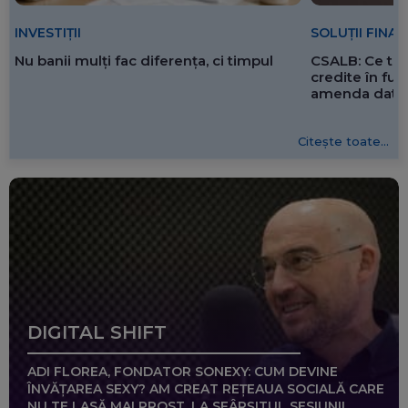
SOLUȚII FINA
INVESTIȚII
CSALB: Ce tre
Nu banii mulți fac diferența, ci timpul
credite în f
amenda dată 
Citește toate...
DIGITAL SHIFT
ADI FLOREA, FONDATOR SONEXY: CUM DEVINE
ÎNVĂȚAREA SEXY? AM CREAT REȚEAUA SOCIALĂ CARE
NU TE LASĂ MAI PROST, LA SFÂRȘITUL SESIUNII