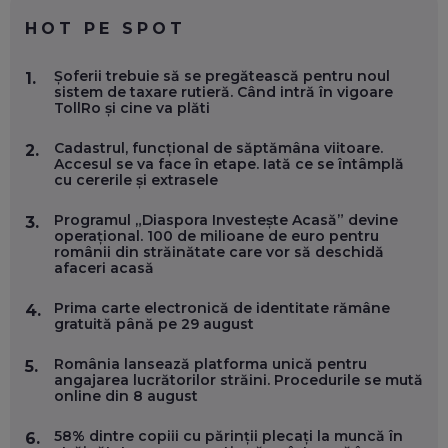
EP. 59
HOT PE SPOT
MARIO GHENEA, COFONDATOR WORKFLOW TIME: CUM
Șoferii trebuie să se pregătească pentru noul
1.
FOLOSEȘTI TEHNOLOGIA CA SĂ FII MAI BUN LA JOB. ȘI CUM
sistem de taxare rutieră. Când intră în vigoare
SE VA SCHIMBA MUNCA, ÎN URMĂTORII ANI
TollRo și cine va plăti
EP. 58
Cadastrul, funcțional de săptămâna viitoare.
2.
Accesul se va face în etape. Iată ce se întâmplă
MARIUS PAȘCULEA, COFONDATOR AL KULTH: CUM
cu cererile și extrasele
FOLOSEȘTI TEHNOLOGIA CA SĂ ÎȚI DESCHIZI DRUMUL
CĂTRE ARTĂ, LA NIVEL GLOBAL
EP. 57
Programul „Diaspora Investește Acasă” devine
3.
operațional. 100 de milioane de euro pentru
românii din străinătate care vor să deschidă
afaceri acasă
ANDREI AVĂDANEI, BIT SENTINEL: CUM ÎȚI PROTEJEZI
EFICIENT VIAȚA ONLINE. ȘI CARE SUNT PRIMII PAȘI ÎNTR-O
CARIERĂ DE „HACKER CU PERMIS”
Prima carte electronică de identitate rămâne
4.
EP. 56
gratuită până pe 29 august
România lansează platforma unică pentru
5.
DOINA VÎLCEANU, CONTENTSPEED: VREI SUCCES ONLINE?
angajarea lucrătorilor străini. Procedurile se mută
ÎNVAȚĂ AEO ȘI GEO!
online din 8 august
EP. 55
58% dintre copiii cu părinții plecați la muncă în
6.