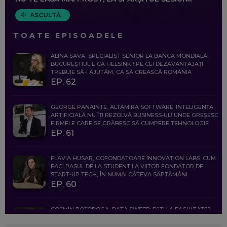
ASCULTĂ
TOATE EPISOADELE
ALINA SAVA, SPECIALIST SENIOR LA BANCA MONDIALĂ:
BUCUREȘTIUL E CA HELSINKI! PE CEI DEZAVANTAJAȚI
TREBUIE SĂ-I AJUTĂM, CA SĂ CREASCĂ ROMÂNIA
EP. 62
GEORGE PANAINTE, ALTAMIRA SOFTWARE: INTELIGENȚA
ARTIFICIALĂ NU ÎȚI REZOLVĂ BUSINESS-UL! UNDE GREȘESC
FIRMELE CARE SE GRĂBESC SĂ CUMPERE TEHNOLOGIE
EP. 61
FLAVIA HUSAR, COFONDATOARE INNOVATION LABS: CUM
FACI PASUL DE LA STUDENT LA VIITOR FONDATOR DE
START-UP TECH, ÎN NUMAI CÂTEVA SĂPTĂMÂNI
EP. 60
COSMIN BOȚOROGA, DATA SWEEP: EȘTI LA FACULTATE?
CE SĂ FOLOSEȘTI, CÂND ÎȚI TREBUIE CEVA MAI PRECIS CA
CHATGPT