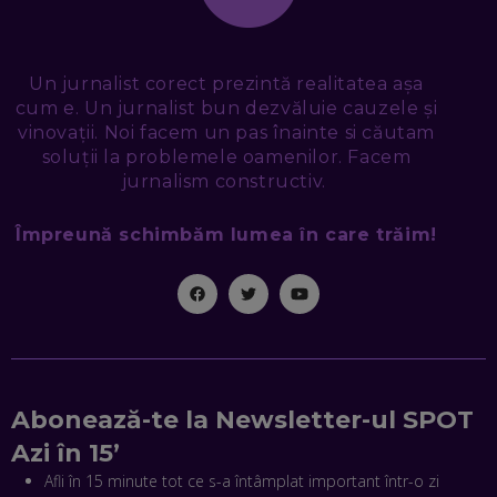
TUDOR MIHĂILESCU, FRESHFUL BY EMAG: MAGAZINUL
VIITORULUI NU ARE TRILIOANE DE PRODUSE. DAR ARE
EXACT CE ÎȚI DOREȘTI
EP. 48
Un jurnalist corect prezintă realitatea așa
cum e. Un jurnalist bun dezvăluie cauzele și
EDUARD DUMITRAȘCU, ASOCIAȚIA ROMÂNĂ PENTRU
vinovații. Noi facem un pas înainte si căutam
SMART CITY: CUM SE NAȘTE UN ORAȘ INTELIGENT. CE „NU
PUȘCĂ” LA NOI. ÎN CE DEȘERT SE CONSTRUIEȘTE CEL MAI
soluții la problemele oamenilor. Facem
MARE „ORAȘ COGNITIV” DIN ISTORIE
jurnalism constructiv.
EP. 47
Împreună schimbăm lumea în care trăim!
NICOLAE ȚIBRIGAN, DIGITAL FORENSIC TEAM: CUM ÎȚI DAI
SEAMA CĂ CINEVA ÎNCEARCĂ SĂ TE MANIPULEZE, ONLINE.
CE-AM ÎNVĂȚAT DIN EPISODUL GEORGESCU
EP. 46
MIHAI CEPOI, JOBFUL: SCHIMBĂM MODUL ÎN CARE APLICI
LA JOB! CUM DEMONSTREZI ABILITĂȚI ȘI CÂȘTIGI PREMII
EP. 45
Abonează-te la Newsletter-ul SPOT
Azi în 15’
ANTONIO ENACHE, SENSE4FIT: CUM TE AJUTĂ
TEHNOLOGIA SĂ FACI SPORT, SĂ FII MAI COMPETITIV ȘI SĂ
Afli în 15 minute tot ce s-a întâmplat important într-o zi
CÂȘTIGI