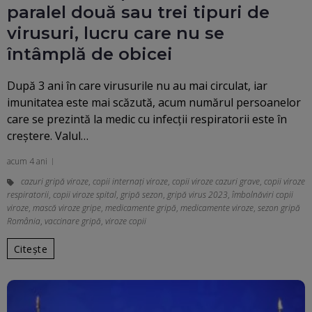
paralel două sau trei tipuri de
virusuri, lucru care nu se
întâmplă de obicei
După 3 ani în care virusurile nu au mai circulat, iar
imunitatea este mai scăzută, acum numărul persoanelor
care se prezintă la medic cu infecţii respiratorii este în
creştere. Valul…
acum 4 ani
cazuri gripă viroze
,
copii internați viroze
,
copii viroze cazuri grave
,
copii viroze
respiratorii
,
copii viroze spital
,
gripă sezon
,
gripă virus 2023
,
îmbolnăviri copii
viroze
,
mască viroze gripe
,
medicamente gripă
,
medicamente viroze
,
sezon gripă
România
,
vaccinare gripă
,
viroze copii
Citește