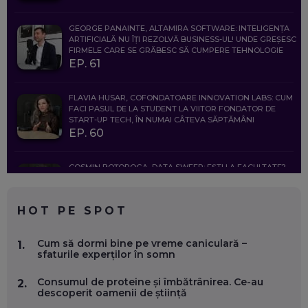
GEORGE PANAINTE, ALTAMIRA SOFTWARE: INTELIGENȚA
ARTIFICIALĂ NU ÎȚI REZOLVĂ BUSINESS-UL! UNDE GREȘESC
FIRMELE CARE SE GRĂBESC SĂ CUMPERE TEHNOLOGIE
EP. 61
FLAVIA HUSAR, COFONDATOARE INNOVATION LABS: CUM
FACI PASUL DE LA STUDENT LA VIITOR FONDATOR DE
START-UP TECH, ÎN NUMAI CÂTEVA SĂPTĂMÂNI
EP. 60
COSMIN BOȚOROGA, DATA SWEEP: EȘTI LA FACULTATE?
CE SĂ FOLOSEȘTI, CÂND ÎȚI TREBUIE CEVA MAI PRECIS CA
CHATGPT
EP. 59
HOT PE SPOT
MARIO GHENEA, COFONDATOR WORKFLOW TIME: CUM
Cum să dormi bine pe vreme caniculară –
1.
FOLOSEȘTI TEHNOLOGIA CA SĂ FII MAI BUN LA JOB. ȘI CUM
sfaturile experților în somn
SE VA SCHIMBA MUNCA, ÎN URMĂTORII ANI
EP. 58
Consumul de proteine și îmbătrânirea. Ce-au
2.
descoperit oamenii de știință
MARIUS PAȘCULEA, COFONDATOR AL KULTH: CUM