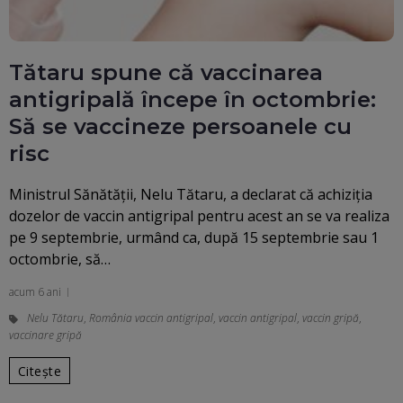
Tătaru spune că vaccinarea
antigripală începe în octombrie:
Să se vaccineze persoanele cu
risc
Ministrul Sănătăţii, Nelu Tătaru, a declarat că achiziţia
dozelor de vaccin antigripal pentru acest an se va realiza
pe 9 septembrie, urmând ca, după 15 septembrie sau 1
octombrie, să…
acum 6 ani
Nelu Tătaru
,
România vaccin antigripal
,
vaccin antigripal
,
vaccin gripă
,
vaccinare gripă
Citește