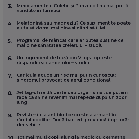
FOLOSEȘTI TEHNOLOGIA CA SĂ ÎȚI DESCHIZI DRUMUL
Medicamentele Colebil și Panzcebil nu mai pot fi
3.
CĂTRE ARTĂ, LA NIVEL GLOBAL
vândute în farmacii
EP. 57
Melatonină sau magneziu? Ce supliment te poate
4.
ajuta să dormi mai bine și când să îl iei
ANDREI AVĂDANEI, BIT SENTINEL: CUM ÎȚI PROTEJEZI
EFICIENT VIAȚA ONLINE. ȘI CARE SUNT PRIMII PAȘI ÎNTR-O
Programul de mâncat care ar putea susține cel
5.
CARIERĂ DE „HACKER CU PERMIS”
mai bine sănătatea creierului – studiu
EP. 56
Un ingredient de bază din Viagra oprește
6.
răspândirea cancerului – studiu
DOINA VÎLCEANU, CONTENTSPEED: VREI SUCCES ONLINE?
ÎNVAȚĂ AEO ȘI GEO!
Canicula aduce un risc mai puțin cunoscut:
EP. 55
7.
sindromul provocat de aerul condiționat
Jet lag-ul ne dă peste cap organismul: ce putem
8.
OLIVIU MATEI, HOLISUN: SOFTWARE DE LA CLUJ PENTRU
face ca să ne revenim mai repede după un zbor
WASHINGTON, OCHELARI INTELIGENȚI ȘI FERME
lung
VERTICALE FĂRĂ PĂMÂNT
EP. 54
Rezistența la antibiotice crește alarmant în
9.
rândul copiilor. Două bacterii provoacă îngrijorări
deosebite
VALENTIN VANCEA, CEO AL PATRIA BANK: AUTOMATIZĂM
PROCESE, DAR CE FACEM CÂND PICĂ BAZA DE DATE, LA
INSTITUȚIILE STATULUI?
Tot mai mulți copii ajung la medic cu dermatite
10.