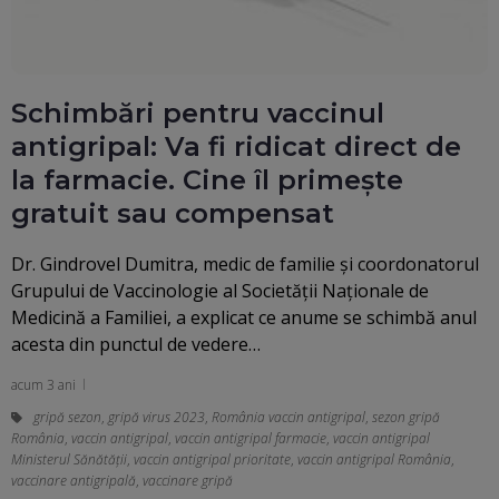
Schimbări pentru vaccinul
antigripal: Va fi ridicat direct de
la farmacie. Cine îl primește
gratuit sau compensat
Dr. Gindrovel Dumitra, medic de familie şi coordonatorul
Grupului de Vaccinologie al Societăţii Naţionale de
Medicină a Familiei, a explicat ce anume se schimbă anul
acesta din punctul de vedere…
acum 3 ani
gripă sezon
,
gripă virus 2023
,
România vaccin antigripal
,
sezon gripă
România
,
vaccin antigripal
,
vaccin antigripal farmacie
,
vaccin antigripal
Ministerul Sănătății
,
vaccin antigripal prioritate
,
vaccin antigripal România
,
vaccinare antigripală
,
vaccinare gripă