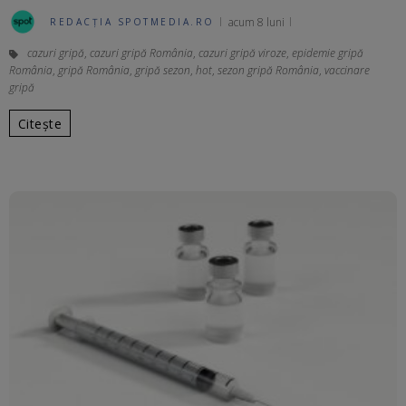
acum 8 luni
REDACȚIA SPOTMEDIA.RO
cazuri gripă
,
cazuri gripă România
,
cazuri gripă viroze
,
epidemie gripă
România
,
gripă România
,
gripă sezon
,
hot
,
sezon gripă România
,
vaccinare
gripă
Citește