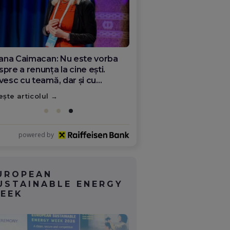
ana Olar, românca de la Google
re demonstrează că diaspora
ate schimba România
ește articolul
powered by
UROPEAN
USTAINABLE ENERGY
EEK