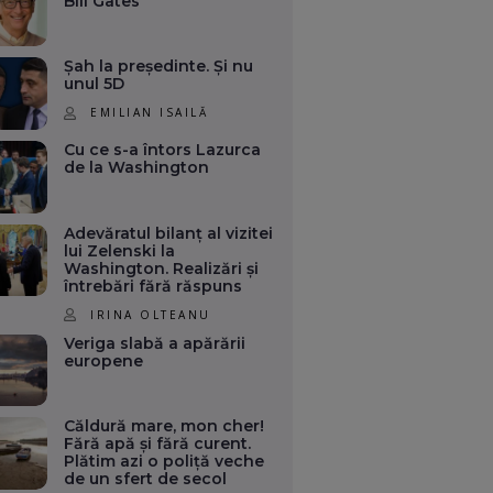
Bill Gates
Șah la președinte. Și nu
unul 5D
EMILIAN ISAILĂ
Cu ce s-a întors Lazurca
de la Washington
Adevăratul bilanț al vizitei
lui Zelenski la
Washington. Realizări și
întrebări fără răspuns
IRINA OLTEANU
Veriga slabă a apărării
europene
Căldură mare, mon cher!
Fără apă și fără curent.
Plătim azi o poliță veche
de un sfert de secol