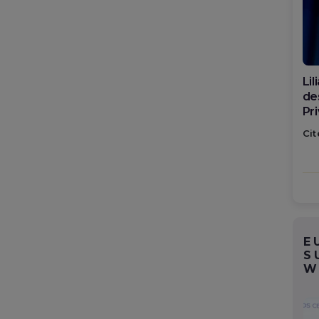
Di
ca
po
Cit
E
S
W