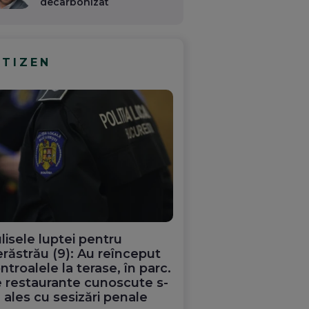
decarbonizat
ITIZEN
lisele luptei pentru
răstrău (9): Au reînceput
ntroalele la terase, în parc.
 restaurante cunoscute s-
 ales cu sesizări penale