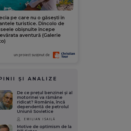
ecia pe care nu o găsești în
iantele turistice. Dincolo de
aseele obișnuite începe
evărata aventură (Galerie
to)
un proiect susținut de
PINII ȘI ANALIZE
De ce prețul benzinei și al
motorinei va rămâne
ridicat? România, încă
dependentă de petrolul
Uniunii Sovietice
EMILIAN ISAILĂ
Motive de optimism de la