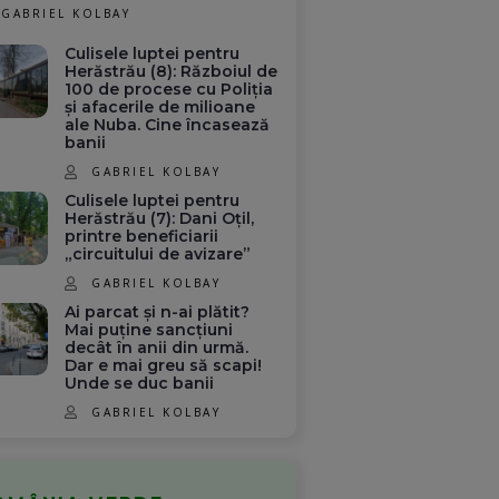
GABRIEL KOLBAY
Culisele luptei pentru
Herăstrău (8): Războiul de
100 de procese cu Poliția
și afacerile de milioane
ale Nuba. Cine încasează
banii
GABRIEL KOLBAY
Culisele luptei pentru
Herăstrău (7): Dani Oțil,
printre beneficiarii
„circuitului de avizare”
GABRIEL KOLBAY
Ai parcat și n-ai plătit?
Mai puține sancțiuni
decât în anii din urmă.
Dar e mai greu să scapi!
Unde se duc banii
GABRIEL KOLBAY