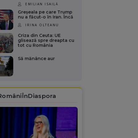
EMILIAN ISAILĂ
Greșeala pe care Trump
nu a făcut-o în Iran. Încă
IRINA OLTEANU
Criza din Ceuta: UE
glisează spre dreapta cu
tot cu România
Să mănânce aur
RomâniÎnDiaspora