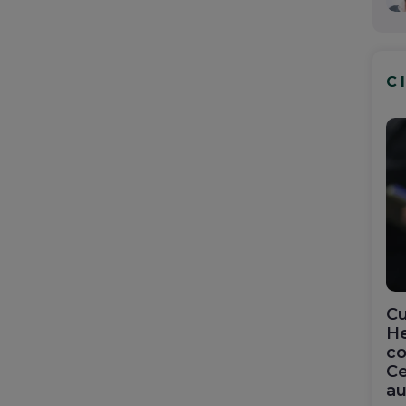
C
Cu
He
co
Ce
au