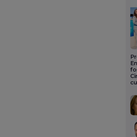
Pr
En
fo
Ci
cu