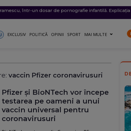
conomie de energie, fără efect: Miercuri, la momentul criti
v exploziv a perturbat traficul pe aeroportul Leipzig, un c
vramescu, într-un dosar de pornografie infantilă. Explicația 
tenera lui Nicușor Dan, și-a publicat declarațiile de avere 
 mare, în dreptul unei plaje din Mamaia (Video). Aparatul v
rii
turile către Ucraina. Rusia, principalul suspect
riu are la Dacia
EXCLUSIV
POLITICĂ
OPINII
SPORT
MAI MULTE
U
D
e:
vaccin Pfizer coronavirusuri
Pfizer şi BioNTech vor începe
testarea pe oameni a unui
vaccin universal pentru
coronavirusuri