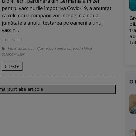
BioNTech, partenera din Germania a Pfizer
pentru vaccinurile împotriva Covid-19, a anunţat
că cele două companii vor începe în a doua
Gr
jumătate a anului testarea pe oameni a unui
pl
vaccin…
tr
ad
acum 4 ani
fo
Pfizer vaccin nou
,
Pfizer vaccin universal
,
vaccin Pfizer
coronavirusuri
Citește
O
ai sunt alte articole