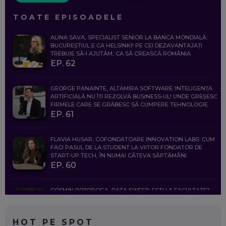
TOATE EPISOADELE
ALINA SAVA, SPECIALIST SENIOR LA BANCA MONDIALĂ:
BUCUREȘTIUL E CA HELSINKI! PE CEI DEZAVANTAJAȚI
TREBUIE SĂ-I AJUTĂM, CA SĂ CREASCĂ ROMÂNIA
EP. 62
GEORGE PANAINTE, ALTAMIRA SOFTWARE: INTELIGENȚA
ARTIFICIALĂ NU ÎȚI REZOLVĂ BUSINESS-UL! UNDE GREȘESC
FIRMELE CARE SE GRĂBESC SĂ CUMPERE TEHNOLOGIE
EP. 61
FLAVIA HUSAR, COFONDATOARE INNOVATION LABS: CUM
FACI PASUL DE LA STUDENT LA VIITOR FONDATOR DE
START-UP TECH, ÎN NUMAI CÂTEVA SĂPTĂMÂNI
EP. 60
COSMIN BOȚOROGA, DATA SWEEP: EȘTI LA FACULTATE?
CE SĂ FOLOSEȘTI, CÂND ÎȚI TREBUIE CEVA MAI PRECIS CA
CHATGPT
EP. 59
HOT PE SPOT