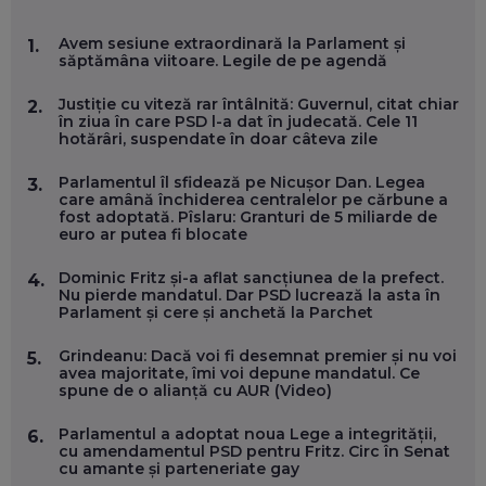
MARIO GHENEA, COFONDATOR WORKFLOW TIME: CUM
Avem sesiune extraordinară la Parlament și
1.
FOLOSEȘTI TEHNOLOGIA CA SĂ FII MAI BUN LA JOB. ȘI CUM
săptămâna viitoare. Legile de pe agendă
SE VA SCHIMBA MUNCA, ÎN URMĂTORII ANI
EP. 58
Justiție cu viteză rar întâlnită: Guvernul, citat chiar
2.
în ziua în care PSD l-a dat în judecată. Cele 11
hotărâri, suspendate în doar câteva zile
MARIUS PAȘCULEA, COFONDATOR AL KULTH: CUM
FOLOSEȘTI TEHNOLOGIA CA SĂ ÎȚI DESCHIZI DRUMUL
CĂTRE ARTĂ, LA NIVEL GLOBAL
Parlamentul îl sfidează pe Nicușor Dan. Legea
3.
EP. 57
care amână închiderea centralelor pe cărbune a
fost adoptată. Pîslaru: Granturi de 5 miliarde de
euro ar putea fi blocate
ANDREI AVĂDANEI, BIT SENTINEL: CUM ÎȚI PROTEJEZI
EFICIENT VIAȚA ONLINE. ȘI CARE SUNT PRIMII PAȘI ÎNTR-O
Dominic Fritz și-a aflat sancțiunea de la prefect.
4.
CARIERĂ DE „HACKER CU PERMIS”
Nu pierde mandatul. Dar PSD lucrează la asta în
EP. 56
Parlament și cere și anchetă la Parchet
Grindeanu: Dacă voi fi desemnat premier și nu voi
5.
DOINA VÎLCEANU, CONTENTSPEED: VREI SUCCES ONLINE?
avea majoritate, îmi voi depune mandatul. Ce
ÎNVAȚĂ AEO ȘI GEO!
spune de o alianță cu AUR (Video)
EP. 55
Parlamentul a adoptat noua Lege a integrității,
6.
cu amendamentul PSD pentru Fritz. Circ în Senat
cu amante și parteneriate gay
OLIVIU MATEI, HOLISUN: SOFTWARE DE LA CLUJ PENTRU