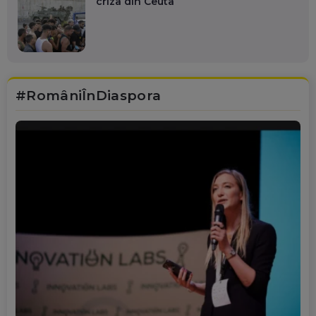
criza din Ceuta
#RomâniÎnDiaspora