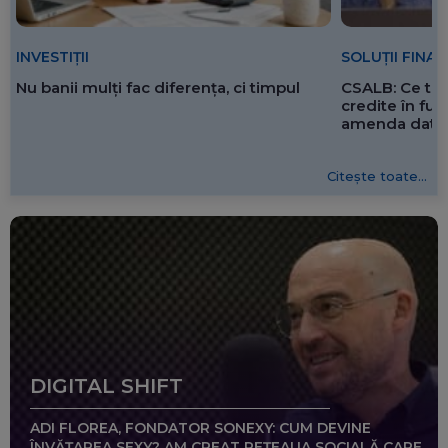
SOLUȚII FINA
INVESTIȚII
CSALB: Ce tre
Nu banii mulți fac diferența, ci timpul
credite în f
amenda dată 
Citește toate...
DIGITAL SHIFT
ADI FLOREA, FONDATOR SONEXY: CUM DEVINE
ÎNVĂȚAREA SEXY? AM CREAT REȚEAUA SOCIALĂ CARE