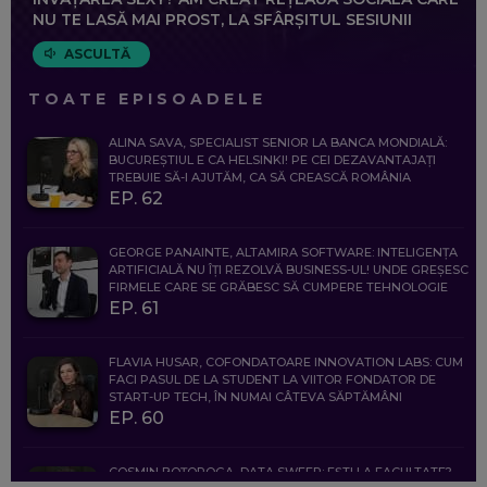
NU TE LASĂ MAI PROST, LA SFÂRȘITUL SESIUNII
ASCULTĂ
TOATE EPISOADELE
ALINA SAVA, SPECIALIST SENIOR LA BANCA MONDIALĂ:
BUCUREȘTIUL E CA HELSINKI! PE CEI DEZAVANTAJAȚI
TREBUIE SĂ-I AJUTĂM, CA SĂ CREASCĂ ROMÂNIA
EP. 62
GEORGE PANAINTE, ALTAMIRA SOFTWARE: INTELIGENȚA
ARTIFICIALĂ NU ÎȚI REZOLVĂ BUSINESS-UL! UNDE GREȘESC
FIRMELE CARE SE GRĂBESC SĂ CUMPERE TEHNOLOGIE
EP. 61
FLAVIA HUSAR, COFONDATOARE INNOVATION LABS: CUM
FACI PASUL DE LA STUDENT LA VIITOR FONDATOR DE
START-UP TECH, ÎN NUMAI CÂTEVA SĂPTĂMÂNI
EP. 60
COSMIN BOȚOROGA, DATA SWEEP: EȘTI LA FACULTATE?