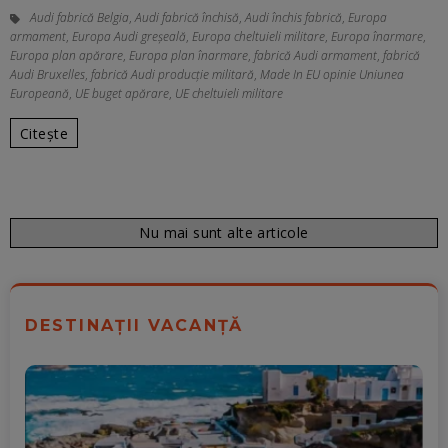
Audi fabrică Belgia
,
Audi fabrică închisă
,
Audi închis fabrică
,
Europa
armament
,
Europa Audi greșeală
,
Europa cheltuieli militare
,
Europa înarmare
,
Europa plan apărare
,
Europa plan înarmare
,
fabrică Audi armament
,
fabrică
Audi Bruxelles
,
fabrică Audi producție militară
,
Made In EU opinie Uniunea
Europeană
,
UE buget apărare
,
UE cheltuieli militare
Citește
Nu mai sunt alte articole
DESTINAȚII VACANȚĂ