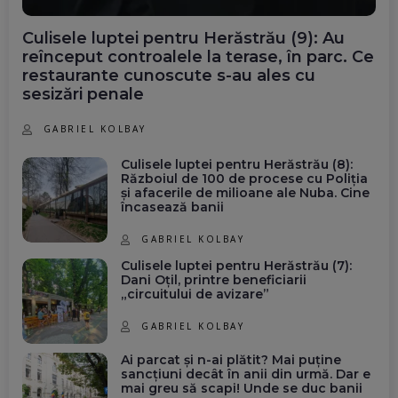
Culisele luptei pentru Herăstrău (9): Au
reînceput controalele la terase, în parc. Ce
restaurante cunoscute s-au ales cu
sesizări penale
GABRIEL KOLBAY
Culisele luptei pentru Herăstrău (8):
Războiul de 100 de procese cu Poliția
și afacerile de milioane ale Nuba. Cine
încasează banii
GABRIEL KOLBAY
Culisele luptei pentru Herăstrău (7):
Dani Oțil, printre beneficiarii
„circuitului de avizare”
GABRIEL KOLBAY
Ai parcat și n-ai plătit? Mai puține
sancțiuni decât în anii din urmă. Dar e
mai greu să scapi! Unde se duc banii