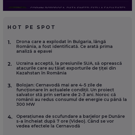
COSMIN BOȚOROGA, DATA SWEEP: EȘTI LA FACULTATE?
CE SĂ FOLOSEȘTI, CÂND ÎȚI TREBUIE CEVA MAI PRECIS CA
CHATGPT
EP. 59
HOT PE SPOT
MARIO GHENEA, COFONDATOR WORKFLOW TIME: CUM
Drona care a explodat în Bulgaria, lângă
1.
FOLOSEȘTI TEHNOLOGIA CA SĂ FII MAI BUN LA JOB. ȘI CUM
România, a fost identificată. Ce arată prima
SE VA SCHIMBA MUNCA, ÎN URMĂTORII ANI
analiză a epavei
EP. 58
Ucraina acceptă, la presiunile SUA, să oprească
2.
atacurile care au tăiat exporturile de țiței din
MARIUS PAȘCULEA, COFONDATOR AL KULTH: CUM
Kazahstan în România
FOLOSEȘTI TEHNOLOGIA CA SĂ ÎȚI DESCHIZI DRUMUL
CĂTRE ARTĂ, LA NIVEL GLOBAL
EP. 57
Bolojan: Cernavodă mai are 4-5 zile de
3.
funcționare în actualele condiții. Un proiect
salvator stă prin sertare de 2-3 ani. Noroc că
românii au redus consumul de energie cu până la
ANDREI AVĂDANEI, BIT SENTINEL: CUM ÎȚI PROTEJEZI
300 MW
EFICIENT VIAȚA ONLINE. ȘI CARE SUNT PRIMII PAȘI ÎNTR-O
CARIERĂ DE „HACKER CU PERMIS”
EP. 56
Operațiunea de scufundare a barjelor pe Dunăre
4.
s-a încheiat după 7 ore (Video). Când se vor
vedea efectele la Cernavodă
DOINA VÎLCEANU, CONTENTSPEED: VREI SUCCES ONLINE?