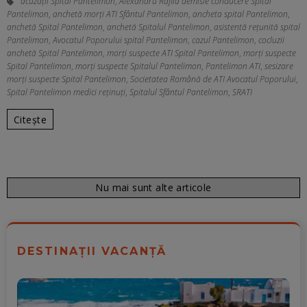
acuzații Spital Pantelimon
,
Alexandru Rafila demisie conducere Spital
Pantelimon
,
anchetă morți ATI Sfântul Pantelimon
,
ancheta spital Pantelimon
,
anchetă Spital Pantelimon
,
anchetă Spitalul Pantelimon
,
asistentă rețunită spital
Pantelimon
,
Avocatul Poporului spital Pantelimon
,
cazul Pantelimon
,
cocluzii
anchetă Spital Pantelimon
,
morți suspecte ATI Spital Pantelimon
,
morți suspecte
Spital Pantelimon
,
morți suspecte Spitalul Pantelimon
,
Pantelimon ATI
,
sesizare
morți suspecte Spital Pantelimon
,
Societatea Română de ATI Avocatul Poporului
,
Spital Pantelimon medici reținuți
,
Spitalul Sfântul Pantelimon
,
SRATI
Citește
Nu mai sunt alte articole
DESTINAȚII VACANȚĂ