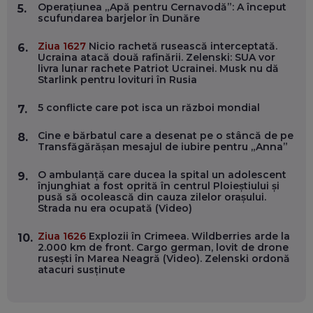
ÎNVAȚĂ AEO ȘI GEO!
Operațiunea „Apă pentru Cernavodă”: A început
5.
scufundarea barjelor în Dunăre
EP. 55
Ziua 1627
Nicio rachetă rusească interceptată.
6.
Ucraina atacă două rafinării. Zelenski: SUA vor
OLIVIU MATEI, HOLISUN: SOFTWARE DE LA CLUJ PENTRU
livra lunar rachete Patriot Ucrainei. Musk nu dă
WASHINGTON, OCHELARI INTELIGENȚI ȘI FERME
Starlink pentru lovituri în Rusia
VERTICALE FĂRĂ PĂMÂNT
EP. 54
5 conflicte care pot isca un război mondial
7.
VALENTIN VANCEA, CEO AL PATRIA BANK: AUTOMATIZĂM
Cine e bărbatul care a desenat pe o stâncă de pe
8.
PROCESE, DAR CE FACEM CÂND PICĂ BAZA DE DATE, LA
Transfăgărășan mesajul de iubire pentru „Anna”
INSTITUȚIILE STATULUI?
EP. 53
O ambulanță care ducea la spital un adolescent
9.
înjunghiat a fost oprită în centrul Ploieștiului și
pusă să ocolească din cauza zilelor orașului.
VOICU OPREAN (AROBS): CUM CONSTRUIEȘTI O COMPANIE
Strada nu era ocupată (Video)
GLOBALĂ, FĂRĂ SĂ PIERZI LEGĂTURA CU COMUNITATEA
TA LOCALĂ - ȘI CE SĂ DAI ÎNAPOI
EP. 52
Ziua 1626
Explozii în Crimeea. Wildberries arde la
10.
2.000 km de front. Cargo german, lovit de drone
rusești în Marea Neagră (Video). Zelenski ordonă
ROBERT GRAUR, FOMO: SPEAKERUL PE SCENĂ, INVITATUL
atacuri susținute
ÎN SALĂ, DAR ÎNVĂȚĂM UNII DE LA CEILALȚI. VIN JASON
DERULO, STEVEN BARTLETT ȘI ALȚI PESTE 60 DE
ANTREPRENORI
EP. 51