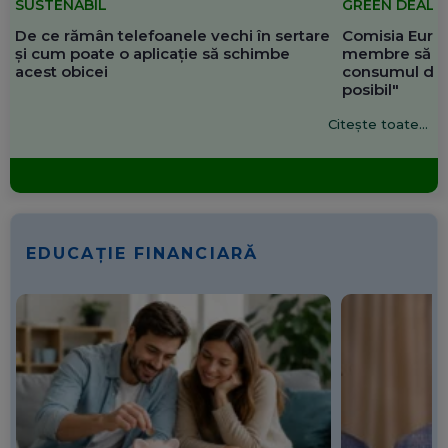
SUSTENABIL
GREEN DEAL
De ce rămân telefoanele vechi în sertare
Comisia Europ
și cum poate o aplicație să schimbe
membre să re
acest obicei
consumul de 
posibil"
Citește toate...
EDUCAȚIE FINANCIARĂ