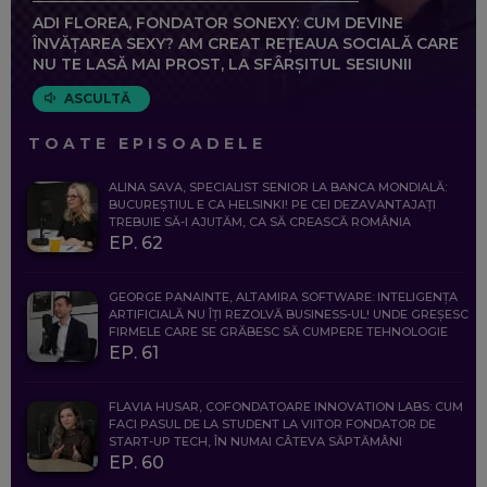
ADI FLOREA, FONDATOR SONEXY: CUM DEVINE
ÎNVĂȚAREA SEXY? AM CREAT REȚEAUA SOCIALĂ CARE
NU TE LASĂ MAI PROST, LA SFÂRȘITUL SESIUNII
ASCULTĂ
TOATE EPISOADELE
ALINA SAVA, SPECIALIST SENIOR LA BANCA MONDIALĂ:
BUCUREȘTIUL E CA HELSINKI! PE CEI DEZAVANTAJAȚI
TREBUIE SĂ-I AJUTĂM, CA SĂ CREASCĂ ROMÂNIA
EP. 62
GEORGE PANAINTE, ALTAMIRA SOFTWARE: INTELIGENȚA
ARTIFICIALĂ NU ÎȚI REZOLVĂ BUSINESS-UL! UNDE GREȘESC
FIRMELE CARE SE GRĂBESC SĂ CUMPERE TEHNOLOGIE
EP. 61
FLAVIA HUSAR, COFONDATOARE INNOVATION LABS: CUM
FACI PASUL DE LA STUDENT LA VIITOR FONDATOR DE
START-UP TECH, ÎN NUMAI CÂTEVA SĂPTĂMÂNI
EP. 60