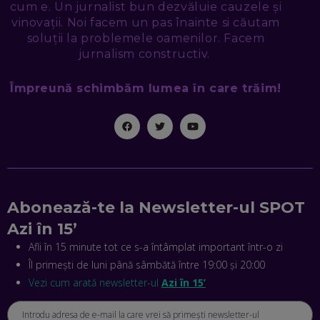
cum e. Un jurnalist bun dezvăluie cauzele și
SEAMA CĂ CINEVA ÎNCEARCĂ SĂ TE MANIPULEZE, ONLINE.
CE-AM ÎNVĂȚAT DIN EPISODUL GEORGESCU
vinovații. Noi facem un pas înainte si căutam
EP. 46
soluții la problemele oamenilor. Facem
jurnalism constructiv.
MIHAI CEPOI, JOBFUL: SCHIMBĂM MODUL ÎN CARE APLICI
LA JOB! CUM DEMONSTREZI ABILITĂȚI ȘI CÂȘTIGI PREMII
Împreună schimbăm lumea în care trăim!
EP. 45
ANTONIO ENACHE, SENSE4FIT: CUM TE AJUTĂ
TEHNOLOGIA SĂ FACI SPORT, SĂ FII MAI COMPETITIV ȘI SĂ
CÂȘTIGI
EP. 44
Abonează-te la Newsletter-ul SPOT
CRISTIAN GROZEA, BEEFAST: PREGĂTIM CEL MAI BUN
DISPECERAT AUTOMAT DE PE PIAȚĂ! CUM POATE
Azi în 15’
REVOLUȚIONA LIVRĂRILE RAPIDE, DIN ROMÂNIA PÂNĂ ÎN
ASIA
Afli în 15 minute tot ce s-a întâmplat important într-o zi
EP. 43
Îl primești de luni până sâmbătă între 19:00 și 20:00
ANDREI NICOARĂ, EXPERT ÎN E-GUVERNARE: N-O SĂ NE
Vezi cum arată newsletter-ul
Azi în 15’
MAI MEARGĂ PREA MULT CU MANȚOGĂRII! DACĂ NU NE
RESPECTĂM OBLIGAȚIILE EUROPENE, VOM AVEA
PROBLEME