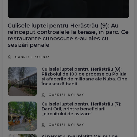
Culisele luptei pentru Herăstrău (9): Au
reînceput controalele la terase, în parc. Ce
restaurante cunoscute s-au ales cu
sesizări penale
GABRIEL KOLBAY
Culisele luptei pentru Herăstrău (8):
Războiul de 100 de procese cu Poliția
și afacerile de milioane ale Nuba. Cine
încasează banii
GABRIEL KOLBAY
Culisele luptei pentru Herăstrău (7):
Dani Oțil, printre beneficiarii
„circuitului de avizare”
GABRIEL KOLBAY
Ai parcat și n-ai plătit? Mai puține