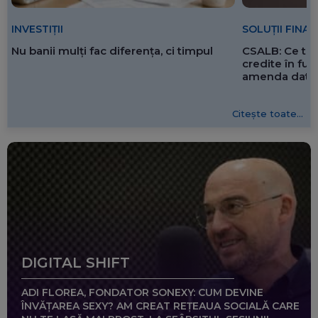
SOLUȚII FINA
INVESTIȚII
CSALB: Ce tre
Nu banii mulți fac diferența, ci timpul
credite în f
amenda dată 
Citește toate...
DIGITAL SHIFT
ADI FLOREA, FONDATOR SONEXY: CUM DEVINE
ÎNVĂȚAREA SEXY? AM CREAT REȚEAUA SOCIALĂ CARE