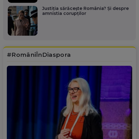
Justiția sărăcește România? Și despre
amnistia corupților
#RomâniÎnDiaspora