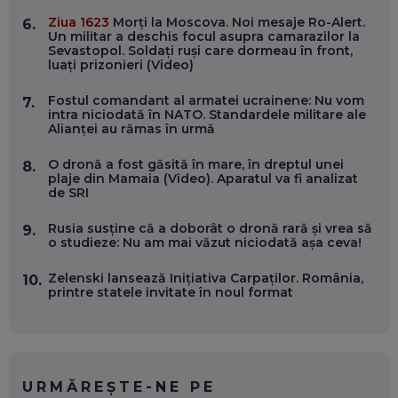
Ziua 1623
Morți la Moscova. Noi mesaje Ro-Alert.
6.
OLIVIU MATEI, HOLISUN: SOFTWARE DE LA CLUJ PENTRU
Un militar a deschis focul asupra camarazilor la
WASHINGTON, OCHELARI INTELIGENȚI ȘI FERME
Sevastopol. Soldați ruși care dormeau în front,
VERTICALE FĂRĂ PĂMÂNT
luați prizonieri (Video)
EP. 54
Fostul comandant al armatei ucrainene: Nu vom
7.
intra niciodată în NATO. Standardele militare ale
VALENTIN VANCEA, CEO AL PATRIA BANK: AUTOMATIZĂM
Alianței au rămas în urmă
PROCESE, DAR CE FACEM CÂND PICĂ BAZA DE DATE, LA
INSTITUȚIILE STATULUI?
EP. 53
O dronă a fost găsită în mare, în dreptul unei
8.
plaje din Mamaia (Video). Aparatul va fi analizat
de SRI
VOICU OPREAN (AROBS): CUM CONSTRUIEȘTI O COMPANIE
GLOBALĂ, FĂRĂ SĂ PIERZI LEGĂTURA CU COMUNITATEA
Rusia susține că a doborât o dronă rară și vrea să
9.
TA LOCALĂ - ȘI CE SĂ DAI ÎNAPOI
o studieze: Nu am mai văzut niciodată așa ceva!
EP. 52
Zelenski lansează Inițiativa Carpaților. România,
10.
ROBERT GRAUR, FOMO: SPEAKERUL PE SCENĂ, INVITATUL
printre statele invitate în noul format
ÎN SALĂ, DAR ÎNVĂȚĂM UNII DE LA CEILALȚI. VIN JASON
DERULO, STEVEN BARTLETT ȘI ALȚI PESTE 60 DE
ANTREPRENORI
EP. 51
RADU MOȚOC, TECHSOUP: O TREIME DINTRE
URMĂREȘTE-NE PE
PARTICIPANȚII LA DEZBATERILE DE PE REȚELE SOCIALE