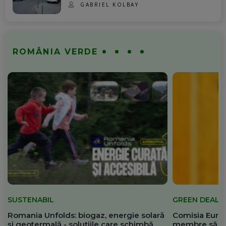
GABRIEL KOLBAY
ROMÂNIA VERDE
SUSTENABIL
GREEN DEAL
Romania Unfolds: biogaz, energie solară
Comisia Europ
și geotermală - soluțiile care schimbă
membre să re