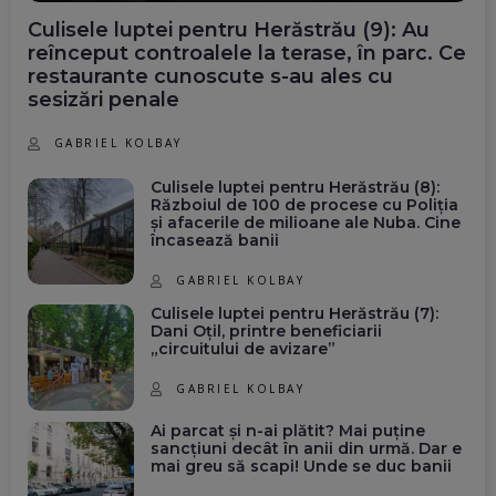
Culisele luptei pentru Herăstrău (9): Au
reînceput controalele la terase, în parc. Ce
restaurante cunoscute s-au ales cu
sesizări penale
GABRIEL KOLBAY
Culisele luptei pentru Herăstrău (8):
Războiul de 100 de procese cu Poliția
și afacerile de milioane ale Nuba. Cine
încasează banii
GABRIEL KOLBAY
Culisele luptei pentru Herăstrău (7):
Dani Oțil, printre beneficiarii
„circuitului de avizare”
GABRIEL KOLBAY
Ai parcat și n-ai plătit? Mai puține
sancțiuni decât în anii din urmă. Dar e
mai greu să scapi! Unde se duc banii