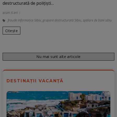
destructurată de poliţişti…
acum 6 ani
fraude informatice Sibiu
,
grupare destructurată Sibiu
,
spălare de bani sibiu
Citește
Nu mai sunt alte articole
DESTINAȚII VACANȚĂ