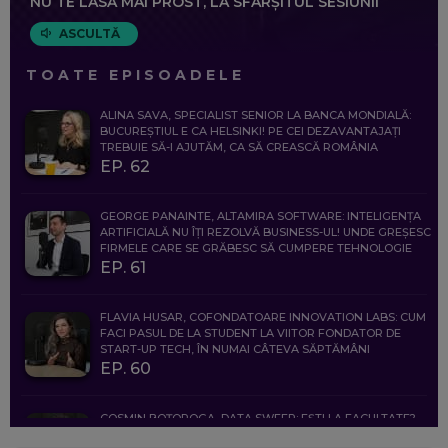
NU TE LASĂ MAI PROST, LA SFÂRȘITUL SESIUNII
ASCULTĂ
TOATE EPISOADELE
ALINA SAVA, SPECIALIST SENIOR LA BANCA MONDIALĂ:
BUCUREȘTIUL E CA HELSINKI! PE CEI DEZAVANTAJAȚI
TREBUIE SĂ-I AJUTĂM, CA SĂ CREASCĂ ROMÂNIA
EP. 62
GEORGE PANAINTE, ALTAMIRA SOFTWARE: INTELIGENȚA
ARTIFICIALĂ NU ÎȚI REZOLVĂ BUSINESS-UL! UNDE GREȘESC
FIRMELE CARE SE GRĂBESC SĂ CUMPERE TEHNOLOGIE
EP. 61
FLAVIA HUSAR, COFONDATOARE INNOVATION LABS: CUM
FACI PASUL DE LA STUDENT LA VIITOR FONDATOR DE
START-UP TECH, ÎN NUMAI CÂTEVA SĂPTĂMÂNI
EP. 60
COSMIN BOȚOROGA, DATA SWEEP: EȘTI LA FACULTATE?
CE SĂ FOLOSEȘTI, CÂND ÎȚI TREBUIE CEVA MAI PRECIS CA