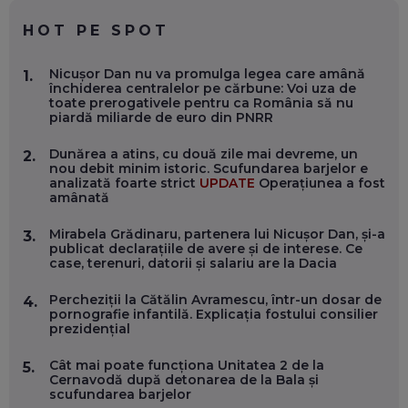
CHATGPT
EP. 59
HOT PE SPOT
MARIO GHENEA, COFONDATOR WORKFLOW TIME: CUM
Nicușor Dan nu va promulga legea care amână
1.
FOLOSEȘTI TEHNOLOGIA CA SĂ FII MAI BUN LA JOB. ȘI CUM
închiderea centralelor pe cărbune: Voi uza de
SE VA SCHIMBA MUNCA, ÎN URMĂTORII ANI
toate prerogativele pentru ca România să nu
EP. 58
piardă miliarde de euro din PNRR
Dunărea a atins, cu două zile mai devreme, un
2.
MARIUS PAȘCULEA, COFONDATOR AL KULTH: CUM
nou debit minim istoric. Scufundarea barjelor e
FOLOSEȘTI TEHNOLOGIA CA SĂ ÎȚI DESCHIZI DRUMUL
analizată foarte strict
UPDATE
Operațiunea a fost
CĂTRE ARTĂ, LA NIVEL GLOBAL
amânată
EP. 57
Mirabela Grădinaru, partenera lui Nicușor Dan, și-a
3.
publicat declarațiile de avere și de interese. Ce
ANDREI AVĂDANEI, BIT SENTINEL: CUM ÎȚI PROTEJEZI
case, terenuri, datorii și salariu are la Dacia
EFICIENT VIAȚA ONLINE. ȘI CARE SUNT PRIMII PAȘI ÎNTR-O
CARIERĂ DE „HACKER CU PERMIS”
EP. 56
Percheziții la Cătălin Avramescu, într-un dosar de
4.
pornografie infantilă. Explicația fostului consilier
prezidențial
DOINA VÎLCEANU, CONTENTSPEED: VREI SUCCES ONLINE?
ÎNVAȚĂ AEO ȘI GEO!
Cât mai poate funcționa Unitatea 2 de la
5.
Cernavodă după detonarea de la Bala și
EP. 55
scufundarea barjelor