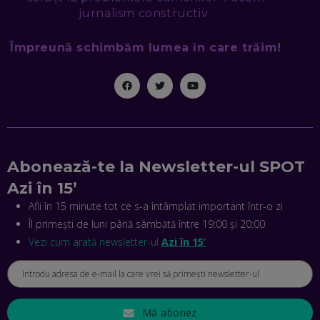
jurnalism constructiv.
MIHAI CEPOI, JOBFUL: SCHIMBĂM MODUL ÎN CARE APLICI
LA JOB! CUM DEMONSTREZI ABILITĂȚI ȘI CÂȘTIGI PREMII
Împreună schimbăm lumea în care trăim!
EP. 45
ANTONIO ENACHE, SENSE4FIT: CUM TE AJUTĂ
TEHNOLOGIA SĂ FACI SPORT, SĂ FII MAI COMPETITIV ȘI SĂ
CÂȘTIGI
EP. 44
Abonează-te la Newsletter-ul SPOT
CRISTIAN GROZEA, BEEFAST: PREGĂTIM CEL MAI BUN
DISPECERAT AUTOMAT DE PE PIAȚĂ! CUM POATE
Azi în 15’
REVOLUȚIONA LIVRĂRILE RAPIDE, DIN ROMÂNIA PÂNĂ ÎN
ASIA
Afli în 15 minute tot ce s-a întâmplat important într-o zi
EP. 43
Îl primești de luni până sâmbătă între 19:00 și 20:00
ANDREI NICOARĂ, EXPERT ÎN E-GUVERNARE: N-O SĂ NE
Vezi cum arată newsletter-ul
Azi în 15’
MAI MEARGĂ PREA MULT CU MANȚOGĂRII! DACĂ NU NE
RESPECTĂM OBLIGAȚIILE EUROPENE, VOM AVEA
PROBLEME
EP. 42
Mă abonez