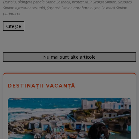
Dogioiu
,
plângere penală Diana Șoșoacă
,
protest AUR George Simion
,
Șoșoacă
Simion agresiune sexuală
,
Șoșoacă Simion aprobare buget
,
Șoșoacă Simion
parlament
Citește
Nu mai sunt alte articole
DESTINAȚII VACANȚĂ