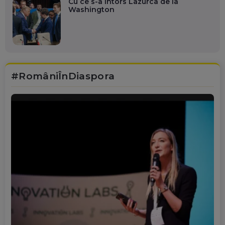
Cu ce s-a întors Lazurca de la
Washington
#RomâniÎnDiaspora