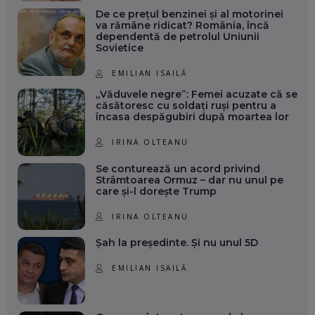
De ce prețul benzinei și al motorinei
va rămâne ridicat? România, încă
dependentă de petrolul Uniunii
Sovietice
EMILIAN ISAILĂ
„Văduvele negre”: Femei acuzate că se
căsătoresc cu soldați ruși pentru a
încasa despăgubiri după moartea lor
IRINA OLTEANU
Se conturează un acord privind
Strâmtoarea Ormuz – dar nu unul pe
care și-l dorește Trump
IRINA OLTEANU
Șah la președinte. Și nu unul 5D
EMILIAN ISAILĂ