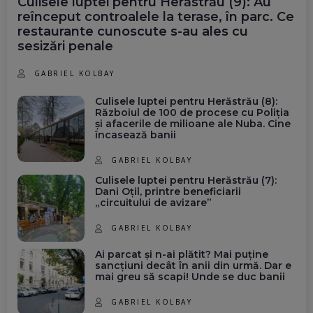
Culisele luptei pentru Herăstrău (9): Au
reînceput controalele la terase, în parc. Ce
restaurante cunoscute s-au ales cu
sesizări penale
GABRIEL KOLBAY
Culisele luptei pentru Herăstrău (8):
Războiul de 100 de procese cu Poliția
și afacerile de milioane ale Nuba. Cine
încasează banii
GABRIEL KOLBAY
Culisele luptei pentru Herăstrău (7):
Dani Oțil, printre beneficiarii
„circuitului de avizare”
GABRIEL KOLBAY
Ai parcat și n-ai plătit? Mai puține
sancțiuni decât în anii din urmă. Dar e
mai greu să scapi! Unde se duc banii
GABRIEL KOLBAY