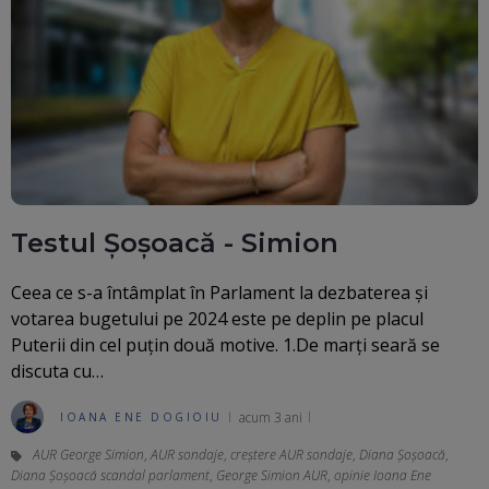
Testul Șoșoacă - Simion
Ceea ce s-a întâmplat în Parlament la dezbaterea și
votarea bugetului pe 2024 este pe deplin pe placul
Puterii din cel puțin două motive. 1.De marți seară se
discuta cu…
acum 3 ani
IOANA ENE DOGIOIU
AUR George Simion
,
AUR sondaje
,
creștere AUR sondaje
,
Diana Șoșoacă
,
Diana Șoșoacă scandal parlament
,
George Simion AUR
,
opinie Ioana Ene