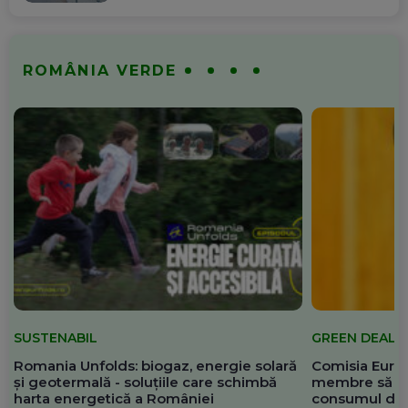
ROMÂNIA VERDE
SUSTENABIL
GREEN DEAL
Romania Unfolds: biogaz, energie solară
Comisia Europ
și geotermală - soluțiile care schimbă
membre să re
harta energetică a României
consumul de 