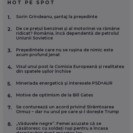
HOT PE SPOT
MARIO GHENEA, COFONDATOR WORKFLOW TIME: CUM
Sorin Grindeanu, șantaj la președinte
1.
FOLOSEȘTI TEHNOLOGIA CA SĂ FII MAI BUN LA JOB. ȘI CUM
SE VA SCHIMBA MUNCA, ÎN URMĂTORII ANI
De ce prețul benzinei și al motorinei va rămâne
EP. 58
2.
ridicat? România, încă dependentă de petrolul
Uniunii Sovietice
MARIUS PAȘCULEA, COFONDATOR AL KULTH: CUM
FOLOSEȘTI TEHNOLOGIA CA SĂ ÎȚI DESCHIZI DRUMUL
Președintele care nu se rușina de nimic este
3.
CĂTRE ARTĂ, LA NIVEL GLOBAL
acum profund jenat
EP. 57
Visul unui post la Comisia Europeană și realitatea
4.
din spatele ușilor închise
ANDREI AVĂDANEI, BIT SENTINEL: CUM ÎȚI PROTEJEZI
EFICIENT VIAȚA ONLINE. ȘI CARE SUNT PRIMII PAȘI ÎNTR-O
Mineriada energetică și interesele PSD+AUR
5.
CARIERĂ DE „HACKER CU PERMIS”
EP. 56
Motive de optimism de la Bill Gates
6.
DOINA VÎLCEANU, CONTENTSPEED: VREI SUCCES ONLINE?
Se conturează un acord privind Strâmtoarea
7.
ÎNVAȚĂ AEO ȘI GEO!
Ormuz – dar nu unul pe care și-l dorește Trump
EP. 55
„Văduvele negre”: Femei acuzate că se
8.
căsătoresc cu soldați ruși pentru a încasa