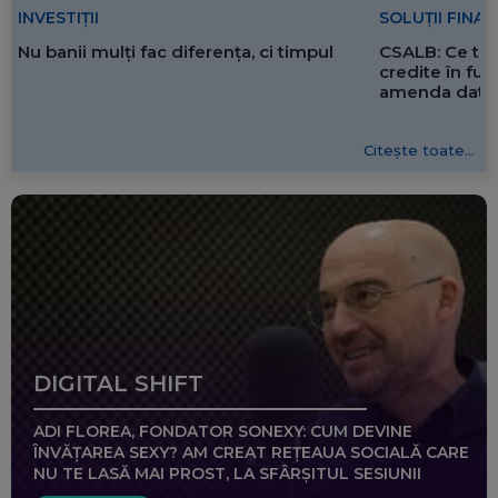
SOLUȚII FINA
INVESTIȚII
CSALB: Ce tre
Nu banii mulți fac diferența, ci timpul
credite în f
amenda dată 
Citește toate...
DIGITAL SHIFT
ADI FLOREA, FONDATOR SONEXY: CUM DEVINE
ÎNVĂȚAREA SEXY? AM CREAT REȚEAUA SOCIALĂ CARE
NU TE LASĂ MAI PROST, LA SFÂRȘITUL SESIUNII