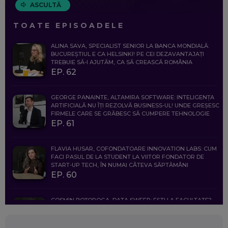
ASCULTĂ
TOATE EPISOADELE
ALINA SAVA, SPECIALIST SENIOR LA BANCA MONDIALĂ:
BUCUREȘTIUL E CA HELSINKI! PE CEI DEZAVANTAJAȚI
TREBUIE SĂ-I AJUTĂM, CA SĂ CREASCĂ ROMÂNIA
EP. 62
GEORGE PANAINTE, ALTAMIRA SOFTWARE: INTELIGENȚA
ARTIFICIALĂ NU ÎȚI REZOLVĂ BUSINESS-UL! UNDE GREȘESC
FIRMELE CARE SE GRĂBESC SĂ CUMPERE TEHNOLOGIE
EP. 61
FLAVIA HUSAR, COFONDATOARE INNOVATION LABS: CUM
FACI PASUL DE LA STUDENT LA VIITOR FONDATOR DE
START-UP TECH, ÎN NUMAI CÂTEVA SĂPTĂMÂNI
EP. 60
COSMIN BOȚOROGA, DATA SWEEP: EȘTI LA FACULTATE?
CE SĂ FOLOSEȘTI, CÂND ÎȚI TREBUIE CEVA MAI PRECIS CA
CHATGPT
EP. 59