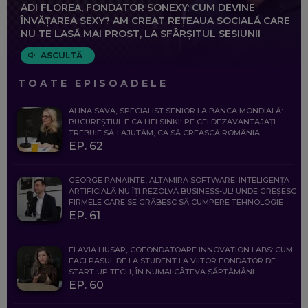
ADI FLOREA, FONDATOR SONEXY: CUM DEVINE
ÎNVĂȚAREA SEXY? AM CREAT REȚEAUA SOCIALĂ CARE
NU TE LASĂ MAI PROST, LA SFÂRȘITUL SESIUNII
ASCULTĂ
TOATE EPISOADELE
ALINA SAVA, SPECIALIST SENIOR LA BANCA MONDIALĂ:
BUCUREȘTIUL E CA HELSINKI! PE CEI DEZAVANTAJAȚI
TREBUIE SĂ-I AJUTĂM, CA SĂ CREASCĂ ROMÂNIA
EP. 62
GEORGE PANAINTE, ALTAMIRA SOFTWARE: INTELIGENȚA
ARTIFICIALĂ NU ÎȚI REZOLVĂ BUSINESS-UL! UNDE GREȘESC
FIRMELE CARE SE GRĂBESC SĂ CUMPERE TEHNOLOGIE
EP. 61
FLAVIA HUSAR, COFONDATOARE INNOVATION LABS: CUM
FACI PASUL DE LA STUDENT LA VIITOR FONDATOR DE
START-UP TECH, ÎN NUMAI CÂTEVA SĂPTĂMÂNI
EP. 60