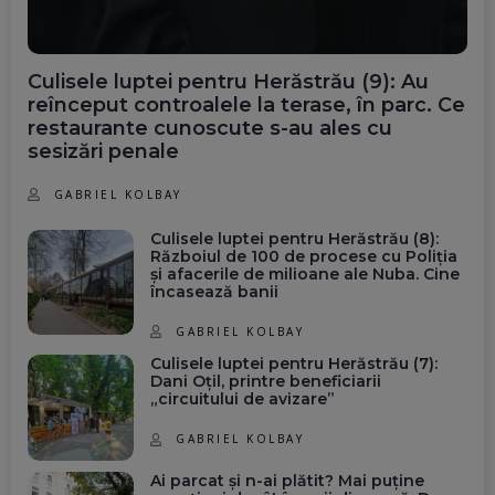
Culisele luptei pentru Herăstrău (9): Au
reînceput controalele la terase, în parc. Ce
restaurante cunoscute s-au ales cu
sesizări penale
GABRIEL KOLBAY
Culisele luptei pentru Herăstrău (8):
Războiul de 100 de procese cu Poliția
și afacerile de milioane ale Nuba. Cine
încasează banii
GABRIEL KOLBAY
Culisele luptei pentru Herăstrău (7):
Dani Oțil, printre beneficiarii
„circuitului de avizare”
GABRIEL KOLBAY
Ai parcat și n-ai plătit? Mai puține