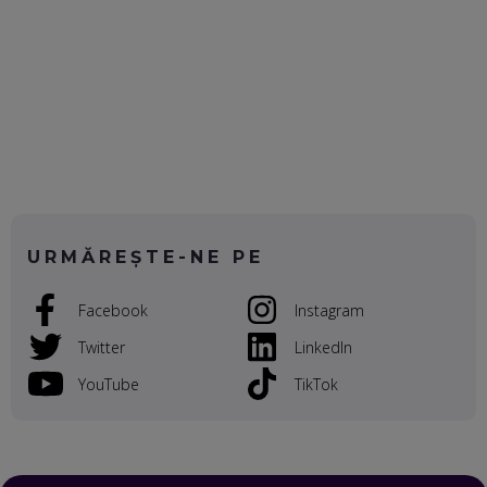
EP. 55
OLIVIU MATEI, HOLISUN: SOFTWARE DE LA CLUJ PENTRU
WASHINGTON, OCHELARI INTELIGENȚI ȘI FERME
VERTICALE FĂRĂ PĂMÂNT
EP. 54
VALENTIN VANCEA, CEO AL PATRIA BANK: AUTOMATIZĂM
PROCESE, DAR CE FACEM CÂND PICĂ BAZA DE DATE, LA
INSTITUȚIILE STATULUI?
EP. 53
URMĂREȘTE-NE PE
VOICU OPREAN (AROBS): CUM CONSTRUIEȘTI O COMPANIE
Facebook
Instagram
GLOBALĂ, FĂRĂ SĂ PIERZI LEGĂTURA CU COMUNITATEA
TA LOCALĂ - ȘI CE SĂ DAI ÎNAPOI
Twitter
LinkedIn
EP. 52
YouTube
TikTok
ROBERT GRAUR, FOMO: SPEAKERUL PE SCENĂ, INVITATUL
ÎN SALĂ, DAR ÎNVĂȚĂM UNII DE LA CEILALȚI. VIN JASON
DERULO, STEVEN BARTLETT ȘI ALȚI PESTE 60 DE
ANTREPRENORI
EP. 51