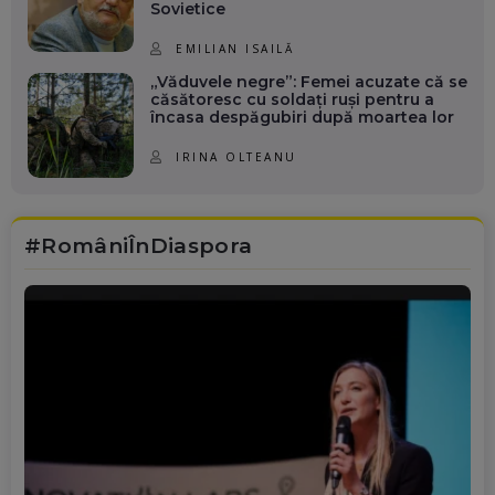
Sovietice
EMILIAN ISAILĂ
„Văduvele negre”: Femei acuzate că se
căsătoresc cu soldați ruși pentru a
încasa despăgubiri după moartea lor
IRINA OLTEANU
#RomâniÎnDiaspora