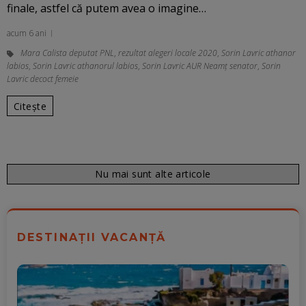
finale, astfel că putem avea o imagine…
acum 6 ani
Mara Calista deputat PNL
,
rezultat alegeri locale 2020
,
Sorin Lavric athanor
labios
,
Sorin Lavric athanorul labios
,
Sorin Lavric AUR Neamț senator
,
Sorin
Lavric decoct femeie
Citește
Nu mai sunt alte articole
DESTINAȚII VACANȚĂ