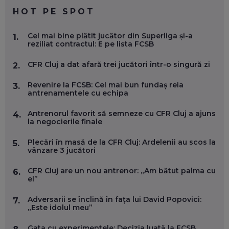
EP. 59
HOT PE SPOT
MARIO GHENEA, COFONDATOR WORKFLOW TIME: CUM
Cel mai bine plătit jucător din Superliga și-a
1.
FOLOSEȘTI TEHNOLOGIA CA SĂ FII MAI BUN LA JOB. ȘI CUM
reziliat contractul: E pe lista FCSB
SE VA SCHIMBA MUNCA, ÎN URMĂTORII ANI
EP. 58
CFR Cluj a dat afară trei jucători într-o singură zi
2.
MARIUS PAȘCULEA, COFONDATOR AL KULTH: CUM
Revenire la FCSB: Cel mai bun fundaș reia
3.
FOLOSEȘTI TEHNOLOGIA CA SĂ ÎȚI DESCHIZI DRUMUL
antrenamentele cu echipa
CĂTRE ARTĂ, LA NIVEL GLOBAL
EP. 57
Antrenorul favorit să semneze cu CFR Cluj a ajuns
4.
la negocierile finale
ANDREI AVĂDANEI, BIT SENTINEL: CUM ÎȚI PROTEJEZI
Plecări în masă de la CFR Cluj: Ardelenii au scos la
5.
EFICIENT VIAȚA ONLINE. ȘI CARE SUNT PRIMII PAȘI ÎNTR-O
vânzare 3 jucători
CARIERĂ DE „HACKER CU PERMIS”
EP. 56
CFR Cluj are un nou antrenor: „Am bătut palma cu
6.
el”
DOINA VÎLCEANU, CONTENTSPEED: VREI SUCCES ONLINE?
ÎNVAȚĂ AEO ȘI GEO!
Adversarii se înclină în fața lui David Popovici:
7.
„Este idolul meu”
EP. 55
Gata cu experimentele: Decizia luată la FCSB
8.