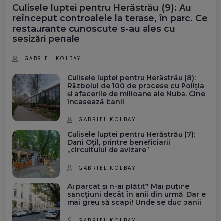
Culisele luptei pentru Herăstrău (9): Au
reînceput controalele la terase, în parc. Ce
restaurante cunoscute s-au ales cu
sesizări penale
GABRIEL KOLBAY
Culisele luptei pentru Herăstrău (8):
Războiul de 100 de procese cu Poliția
și afacerile de milioane ale Nuba. Cine
încasează banii
GABRIEL KOLBAY
Culisele luptei pentru Herăstrău (7):
Dani Oțil, printre beneficiarii
„circuitului de avizare”
GABRIEL KOLBAY
Ai parcat și n-ai plătit? Mai puține
sancțiuni decât în anii din urmă. Dar e
mai greu să scapi! Unde se duc banii
GABRIEL KOLBAY