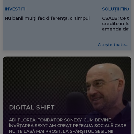
SOLUȚII FINA
INVESTIȚII
CSALB: Ce tre
Nu banii mulți fac diferența, ci timpul
credite în f
amenda dată 
Citește toate...
DIGITAL SHIFT
ADI FLOREA, FONDATOR SONEXY: CUM DEVINE
ÎNVĂȚAREA SEXY? AM CREAT REȚEAUA SOCIALĂ CARE
NU TE LASĂ MAI PROST, LA SFÂRȘITUL SESIUNII