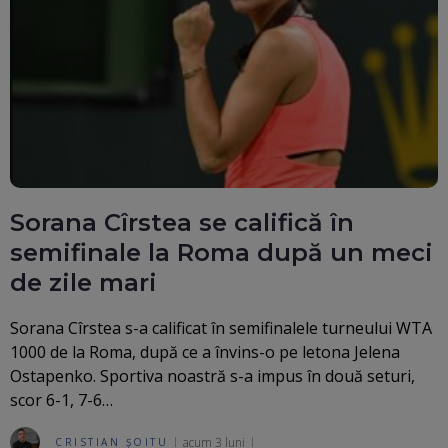
Sorana Cîrstea se califică în
semifinale la Roma după un meci
de zile mari
Sorana Cîrstea s-a calificat în semifinalele turneului WTA
1000 de la Roma, după ce a învins-o pe letona Jelena
Ostapenko. Sportiva noastră s-a impus în două seturi,
scor 6-1, 7-6…
acum 3 luni
CRISTIAN ȘOITU