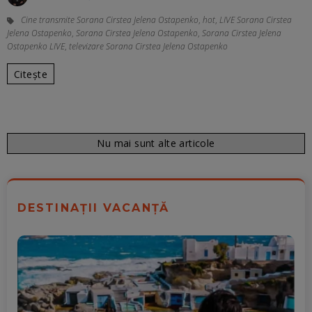
Cine transmite Sorana Cirstea Jelena Ostapenko
,
hot
,
LIVE Sorana Cirstea
Jelena Ostapenko
,
Sorana Cirstea Jelena Ostapenko
,
Sorana Cirstea Jelena
Ostapenko LIVE
,
televizare Sorana Cirstea Jelena Ostapenko
Citește
Nu mai sunt alte articole
DESTINAȚII VACANȚĂ