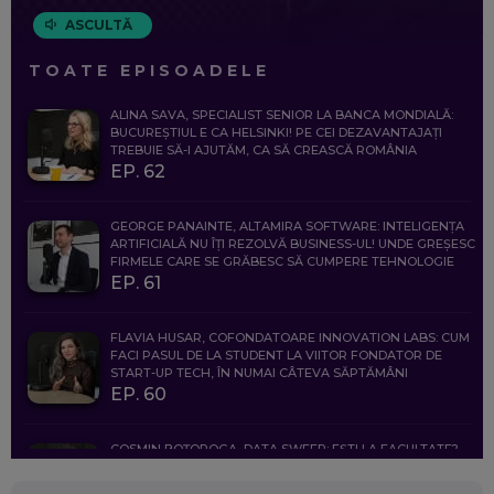
ASCULTĂ
TOATE EPISOADELE
ALINA SAVA, SPECIALIST SENIOR LA BANCA MONDIALĂ:
BUCUREȘTIUL E CA HELSINKI! PE CEI DEZAVANTAJAȚI
TREBUIE SĂ-I AJUTĂM, CA SĂ CREASCĂ ROMÂNIA
EP. 62
GEORGE PANAINTE, ALTAMIRA SOFTWARE: INTELIGENȚA
ARTIFICIALĂ NU ÎȚI REZOLVĂ BUSINESS-UL! UNDE GREȘESC
FIRMELE CARE SE GRĂBESC SĂ CUMPERE TEHNOLOGIE
EP. 61
FLAVIA HUSAR, COFONDATOARE INNOVATION LABS: CUM
FACI PASUL DE LA STUDENT LA VIITOR FONDATOR DE
START-UP TECH, ÎN NUMAI CÂTEVA SĂPTĂMÂNI
EP. 60
COSMIN BOȚOROGA, DATA SWEEP: EȘTI LA FACULTATE?
CE SĂ FOLOSEȘTI, CÂND ÎȚI TREBUIE CEVA MAI PRECIS CA
CHATGPT