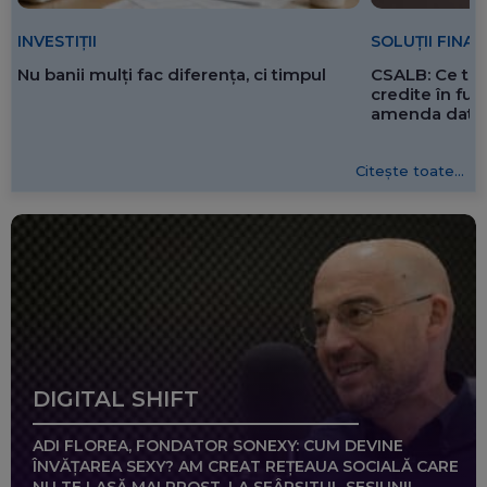
SOLUȚII FINA
INVESTIȚII
CSALB: Ce tre
Nu banii mulți fac diferența, ci timpul
credite în f
amenda dată 
Citește toate...
DIGITAL SHIFT
ADI FLOREA, FONDATOR SONEXY: CUM DEVINE
ÎNVĂȚAREA SEXY? AM CREAT REȚEAUA SOCIALĂ CARE
NU TE LASĂ MAI PROST, LA SFÂRȘITUL SESIUNII