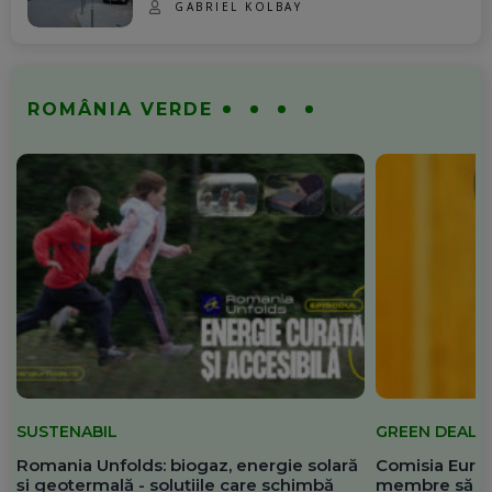
GABRIEL KOLBAY
ROMÂNIA VERDE
SUSTENABIL
GREEN DEAL
Romania Unfolds: biogaz, energie solară
Comisia Europ
și geotermală - soluțiile care schimbă
membre să re