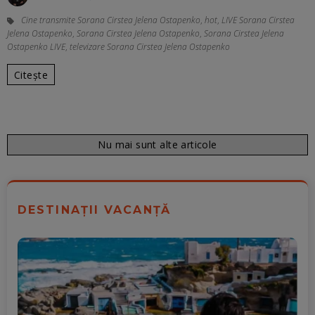
Cine transmite Sorana Cirstea Jelena Ostapenko
,
hot
,
LIVE Sorana Cirstea
Jelena Ostapenko
,
Sorana Cirstea Jelena Ostapenko
,
Sorana Cirstea Jelena
Ostapenko LIVE
,
televizare Sorana Cirstea Jelena Ostapenko
Citește
Nu mai sunt alte articole
DESTINAȚII VACANȚĂ