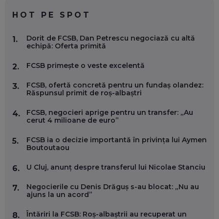
EP. 59
HOT PE SPOT
MARIO GHENEA, COFONDATOR WORKFLOW TIME: CUM
Dorit de FCSB, Dan Petrescu negociază cu altă
1.
FOLOSEȘTI TEHNOLOGIA CA SĂ FII MAI BUN LA JOB. ȘI CUM
echipă: Oferta primită
SE VA SCHIMBA MUNCA, ÎN URMĂTORII ANI
EP. 58
FCSB primește o veste excelentă
2.
MARIUS PAȘCULEA, COFONDATOR AL KULTH: CUM
FCSB, ofertă concretă pentru un fundaș olandez:
3.
FOLOSEȘTI TEHNOLOGIA CA SĂ ÎȚI DESCHIZI DRUMUL
Răspunsul primit de roș-albaștri
CĂTRE ARTĂ, LA NIVEL GLOBAL
EP. 57
FCSB, negocieri aprige pentru un transfer: „Au
4.
cerut 4 milioane de euro”
ANDREI AVĂDANEI, BIT SENTINEL: CUM ÎȚI PROTEJEZI
FCSB ia o decizie importantă în privința lui Aymen
5.
EFICIENT VIAȚA ONLINE. ȘI CARE SUNT PRIMII PAȘI ÎNTR-O
Boutoutaou
CARIERĂ DE „HACKER CU PERMIS”
EP. 56
U Cluj, anunț despre transferul lui Nicolae Stanciu
6.
DOINA VÎLCEANU, CONTENTSPEED: VREI SUCCES ONLINE?
Negocierile cu Denis Drăguș s-au blocat: „Nu au
7.
ÎNVAȚĂ AEO ȘI GEO!
ajuns la un acord”
EP. 55
Întăriri la FCSB: Roș-albaștrii au recuperat un
8.