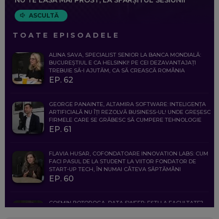
ASCULTĂ
TOATE EPISOADELE
ALINA SAVA, SPECIALIST SENIOR LA BANCA MONDIALĂ:
BUCUREȘTIUL E CA HELSINKI! PE CEI DEZAVANTAJAȚI
TREBUIE SĂ-I AJUTĂM, CA SĂ CREASCĂ ROMÂNIA
EP. 62
GEORGE PANAINTE, ALTAMIRA SOFTWARE: INTELIGENȚA
ARTIFICIALĂ NU ÎȚI REZOLVĂ BUSINESS-UL! UNDE GREȘESC
FIRMELE CARE SE GRĂBESC SĂ CUMPERE TEHNOLOGIE
EP. 61
FLAVIA HUSAR, COFONDATOARE INNOVATION LABS: CUM
FACI PASUL DE LA STUDENT LA VIITOR FONDATOR DE
START-UP TECH, ÎN NUMAI CÂTEVA SĂPTĂMÂNI
EP. 60
COSMIN BOȚOROGA, DATA SWEEP: EȘTI LA FACULTATE?
CE SĂ FOLOSEȘTI, CÂND ÎȚI TREBUIE CEVA MAI PRECIS CA
CHATGPT