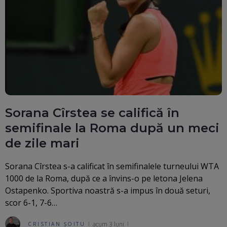
Sorana Cîrstea se califică în
semifinale la Roma după un meci
de zile mari
Sorana Cîrstea s-a calificat în semifinalele turneului WTA
1000 de la Roma, după ce a învins-o pe letona Jelena
Ostapenko. Sportiva noastră s-a impus în două seturi,
scor 6-1, 7-6…
acum 3 luni
CRISTIAN ȘOITU