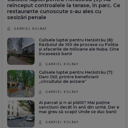
reînceput controalele la terase, în parc. Ce
restaurante cunoscute s-au ales cu
sesizări penale
GABRIEL KOLBAY
Culisele luptei pentru Herăstrău (8):
Războiul de 100 de procese cu Poliția
și afacerile de milioane ale Nuba. Cine
încasează banii
GABRIEL KOLBAY
Culisele luptei pentru Herăstrău (7):
Dani Oțil, printre beneficiarii
„circuitului de avizare”
GABRIEL KOLBAY
Ai parcat și n-ai plătit? Mai puține
sancțiuni decât în anii din urmă. Dar e
mai greu să scapi! Unde se duc banii
GABRIEL KOLBAY