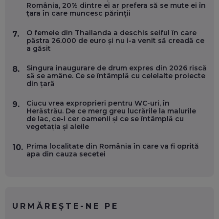
România, 20% dintre ei ar prefera să se mute ei în
WASHINGTON, OCHELARI INTELIGENȚI ȘI FERME
țara în care muncesc părinții
VERTICALE FĂRĂ PĂMÂNT
EP. 54
O femeie din Thailanda a deschis seiful în care
7.
păstra 26.000 de euro și nu i-a venit să creadă ce
a găsit
VALENTIN VANCEA, CEO AL PATRIA BANK: AUTOMATIZĂM
PROCESE, DAR CE FACEM CÂND PICĂ BAZA DE DATE, LA
INSTITUȚIILE STATULUI?
Singura inaugurare de drum expres din 2026 riscă
8.
EP. 53
să se amâne. Ce se întâmplă cu celelalte proiecte
din țară
VOICU OPREAN (AROBS): CUM CONSTRUIEȘTI O COMPANIE
Ciucu vrea exproprieri pentru WC-uri, în
9.
GLOBALĂ, FĂRĂ SĂ PIERZI LEGĂTURA CU COMUNITATEA
Herăstrău. De ce merg greu lucrările la malurile
TA LOCALĂ - ȘI CE SĂ DAI ÎNAPOI
de lac, ce-i cer oamenii și ce se întâmplă cu
EP. 52
vegetația și aleile
ROBERT GRAUR, FOMO: SPEAKERUL PE SCENĂ, INVITATUL
Prima localitate din România în care va fi oprită
10.
ÎN SALĂ, DAR ÎNVĂȚĂM UNII DE LA CEILALȚI. VIN JASON
apa din cauza secetei
DERULO, STEVEN BARTLETT ȘI ALȚI PESTE 60 DE
ANTREPRENORI
EP. 51
RADU MOȚOC, TECHSOUP: O TREIME DINTRE
PARTICIPANȚII LA DEZBATERILE DE PE REȚELE SOCIALE
URMĂREȘTE-NE PE
ȚIPĂ, CU FEȚELE ACOPERITE. CUM ÎNVĂȚĂM SĂ DISCUTĂM
ȘI SĂ DECIDEM