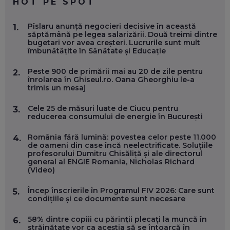
HOT PE SPOT
MARIO GHENEA, COFONDATOR WORKFLOW TIME: CUM
Pîslaru anunță negocieri decisive în această
1.
FOLOSEȘTI TEHNOLOGIA CA SĂ FII MAI BUN LA JOB. ȘI CUM
săptămână pe legea salarizării. Două treimi dintre
SE VA SCHIMBA MUNCA, ÎN URMĂTORII ANI
bugetari vor avea creșteri. Lucrurile sunt mult
EP. 58
îmbunătățite în Sănătate și Educație
Peste 900 de primării mai au 20 de zile pentru
2.
MARIUS PAȘCULEA, COFONDATOR AL KULTH: CUM
înrolarea în Ghiseul.ro. Oana Gheorghiu le-a
FOLOSEȘTI TEHNOLOGIA CA SĂ ÎȚI DESCHIZI DRUMUL
trimis un mesaj
CĂTRE ARTĂ, LA NIVEL GLOBAL
EP. 57
Cele 25 de măsuri luate de Ciucu pentru
3.
reducerea consumului de energie în București
ANDREI AVĂDANEI, BIT SENTINEL: CUM ÎȚI PROTEJEZI
EFICIENT VIAȚA ONLINE. ȘI CARE SUNT PRIMII PAȘI ÎNTR-O
România fără lumină: povestea celor peste 11.000
4.
CARIERĂ DE „HACKER CU PERMIS”
de oameni din case încă neelectrificate. Soluțiile
EP. 56
profesorului Dumitru Chisăliță și ale directorul
general al ENGIE Romania, Nicholas Richard
(Video)
DOINA VÎLCEANU, CONTENTSPEED: VREI SUCCES ONLINE?
ÎNVAȚĂ AEO ȘI GEO!
Încep înscrierile în Programul FIV 2026: Care sunt
5.
condițiile și ce documente sunt necesare
EP. 55
58% dintre copiii cu părinții plecați la muncă în
6.
străinătate vor ca aceștia să se întoarcă în
OLIVIU MATEI, HOLISUN: SOFTWARE DE LA CLUJ PENTRU