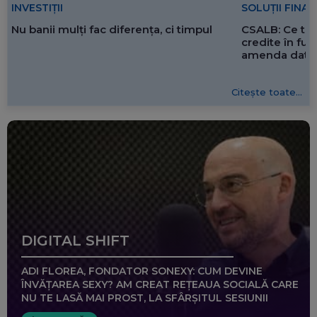
SOLUȚII FINA
INVESTIȚII
CSALB: Ce tre
Nu banii mulți fac diferența, ci timpul
credite în f
amenda dată 
Citește toate...
DIGITAL SHIFT
ADI FLOREA, FONDATOR SONEXY: CUM DEVINE
ÎNVĂȚAREA SEXY? AM CREAT REȚEAUA SOCIALĂ CARE
NU TE LASĂ MAI PROST, LA SFÂRȘITUL SESIUNII