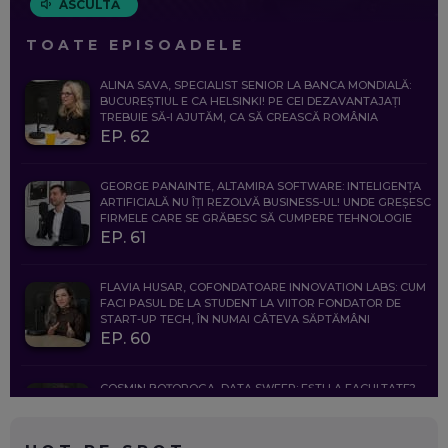
ASCULTĂ
TOATE EPISOADELE
ALINA SAVA, SPECIALIST SENIOR LA BANCA MONDIALĂ:
BUCUREȘTIUL E CA HELSINKI! PE CEI DEZAVANTAJAȚI
TREBUIE SĂ-I AJUTĂM, CA SĂ CREASCĂ ROMÂNIA
EP. 62
GEORGE PANAINTE, ALTAMIRA SOFTWARE: INTELIGENȚA
ARTIFICIALĂ NU ÎȚI REZOLVĂ BUSINESS-UL! UNDE GREȘESC
FIRMELE CARE SE GRĂBESC SĂ CUMPERE TEHNOLOGIE
EP. 61
FLAVIA HUSAR, COFONDATOARE INNOVATION LABS: CUM
FACI PASUL DE LA STUDENT LA VIITOR FONDATOR DE
START-UP TECH, ÎN NUMAI CÂTEVA SĂPTĂMÂNI
EP. 60
COSMIN BOȚOROGA, DATA SWEEP: EȘTI LA FACULTATE?
CE SĂ FOLOSEȘTI, CÂND ÎȚI TREBUIE CEVA MAI PRECIS CA
CHATGPT
EP. 59