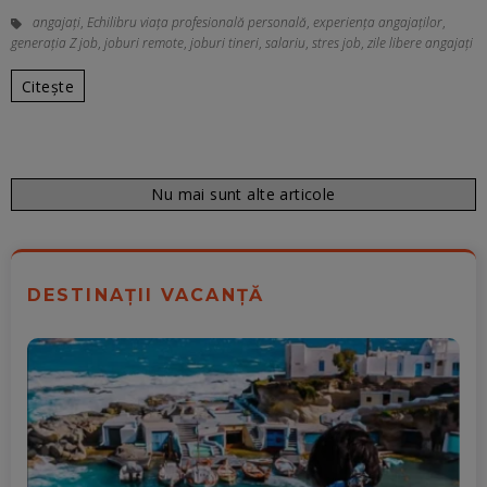
angajați
,
Echilibru viața profesională personală
,
experiența angajaților
,
generaţia Z job
,
joburi remote
,
joburi tineri
,
salariu
,
stres job
,
zile libere angajați
Citește
Nu mai sunt alte articole
DESTINAȚII VACANȚĂ