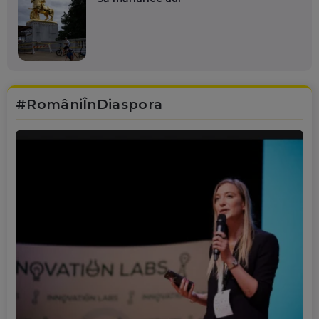
#RomâniÎnDiaspora