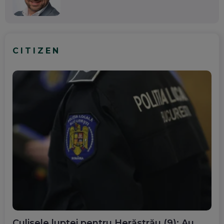
CITIZEN
Culisele luptei pentru Herăstrău (9): Au