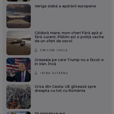
Veriga slabă a apărării europene
Căldură mare, mon cher! Fără apă și
fără curent. Plătim azi o poliță veche
de un sfert de secol
EMILIAN ISAILĂ
Greșeala pe care Trump nu a făcut-o
în Iran. Încă
IRINA OLTEANU
Criza din Ceuta: UE glisează spre
dreapta cu tot cu România
Să mănânce aur