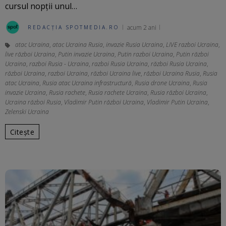
cursul nopţii unul…
acum 2 ani
REDACȚIA SPOTMEDIA.RO
atac Ucraina
,
atac Ucraina Rusia
,
invazie Rusia Ucraina
,
LIVE razboi Ucraina
,
live război Ucraina
,
Putin invazie Ucraina
,
Putin razboi Ucraina
,
Putin război
Ucraina
,
razboi Rusia - Ucraina
,
razboi Rusia Ucraina
,
război Rusia Ucraina
,
război Ucraina
,
razboi Ucraina
,
război Ucraina live
,
război Ucraina Rusia
,
Rusia
atac Ucraina
,
Rusia atac Ucraina infrastructură
,
Rusia drone Ucraina
,
Rusia
invazie Ucraina
,
Rusia rachete
,
Rusia rachete Ucraina
,
Rusia război Ucraina
,
Ucraina război Rusia
,
Vladimir Putin război Ucraina
,
Vladimir Putin Ucraina
,
Zelenski Ucraina
Citește