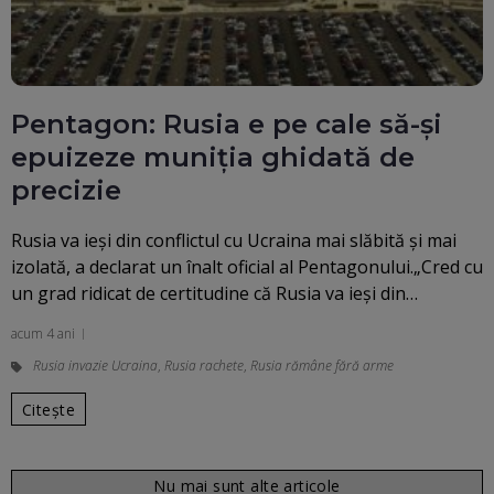
Pentagon: Rusia e pe cale să-şi
epuizeze muniţia ghidată de
precizie
Rusia va ieşi din conflictul cu Ucraina mai slăbită şi mai
izolată, a declarat un înalt oficial al Pentagonului.„Cred cu
un grad ridicat de certitudine că Rusia va ieşi din…
acum 4 ani
Rusia invazie Ucraina
,
Rusia rachete
,
Rusia rămâne fără arme
Citește
Nu mai sunt alte articole