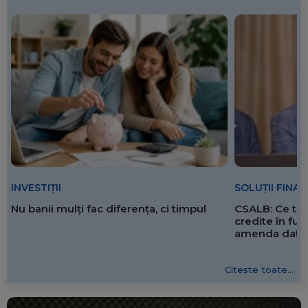
SOLUȚII FINA
INVESTIȚII
CSALB: Ce tre
Nu banii mulți fac diferența, ci timpul
credite în f
amenda dată 
Citește toate...