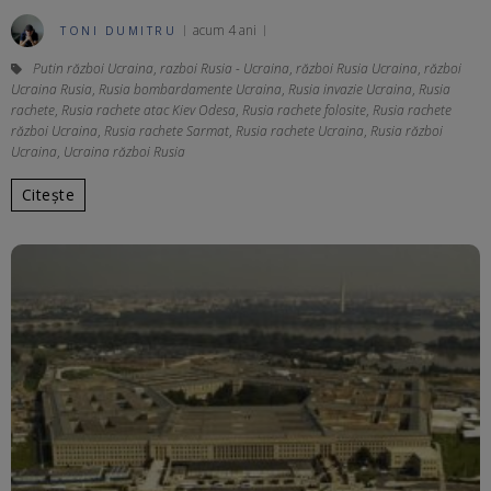
acum 4 ani
TONI DUMITRU
Putin război Ucraina
,
razboi Rusia - Ucraina
,
război Rusia Ucraina
,
război
Ucraina Rusia
,
Rusia bombardamente Ucraina
,
Rusia invazie Ucraina
,
Rusia
rachete
,
Rusia rachete atac Kiev Odesa
,
Rusia rachete folosite
,
Rusia rachete
război Ucraina
,
Rusia rachete Sarmat
,
Rusia rachete Ucraina
,
Rusia război
Ucraina
,
Ucraina război Rusia
Citește