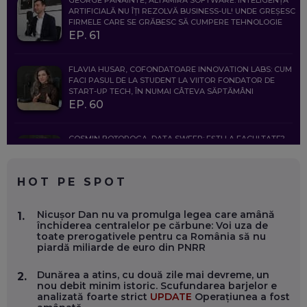
GEORGE PANAINTE, ALTAMIRA SOFTWARE: INTELIGENȚA
ARTIFICIALĂ NU ÎȚI REZOLVĂ BUSINESS-UL! UNDE GREȘESC
FIRMELE CARE SE GRĂBESC SĂ CUMPERE TEHNOLOGIE
EP. 61
FLAVIA HUSAR, COFONDATOARE INNOVATION LABS: CUM
FACI PASUL DE LA STUDENT LA VIITOR FONDATOR DE
START-UP TECH, ÎN NUMAI CÂTEVA SĂPTĂMÂNI
EP. 60
COSMIN BOȚOROGA, DATA SWEEP: EȘTI LA FACULTATE?
CE SĂ FOLOSEȘTI, CÂND ÎȚI TREBUIE CEVA MAI PRECIS CA
CHATGPT
EP. 59
HOT PE SPOT
MARIO GHENEA, COFONDATOR WORKFLOW TIME: CUM
Nicușor Dan nu va promulga legea care amână
1.
FOLOSEȘTI TEHNOLOGIA CA SĂ FII MAI BUN LA JOB. ȘI CUM
închiderea centralelor pe cărbune: Voi uza de
SE VA SCHIMBA MUNCA, ÎN URMĂTORII ANI
toate prerogativele pentru ca România să nu
EP. 58
piardă miliarde de euro din PNRR
Dunărea a atins, cu două zile mai devreme, un
2.
MARIUS PAȘCULEA, COFONDATOR AL KULTH: CUM
nou debit minim istoric. Scufundarea barjelor e
FOLOSEȘTI TEHNOLOGIA CA SĂ ÎȚI DESCHIZI DRUMUL
analizată foarte strict
UPDATE
Operațiunea a fost
CĂTRE ARTĂ, LA NIVEL GLOBAL