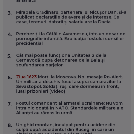
amânată
EP. 57
Mirabela Grădinaru, partenera lui Nicușor Dan, și-a
3.
publicat declarațiile de avere și de interese. Ce
ANDREI AVĂDANEI, BIT SENTINEL: CUM ÎȚI PROTEJEZI
case, terenuri, datorii și salariu are la Dacia
EFICIENT VIAȚA ONLINE. ȘI CARE SUNT PRIMII PAȘI ÎNTR-O
CARIERĂ DE „HACKER CU PERMIS”
EP. 56
Percheziții la Cătălin Avramescu, într-un dosar de
4.
pornografie infantilă. Explicația fostului consilier
prezidențial
DOINA VÎLCEANU, CONTENTSPEED: VREI SUCCES ONLINE?
ÎNVAȚĂ AEO ȘI GEO!
Cât mai poate funcționa Unitatea 2 de la
5.
Cernavodă după detonarea de la Bala și
EP. 55
scufundarea barjelor
Ziua 1623
Morți la Moscova. Noi mesaje Ro-Alert.
6.
OLIVIU MATEI, HOLISUN: SOFTWARE DE LA CLUJ PENTRU
Un militar a deschis focul asupra camarazilor la
WASHINGTON, OCHELARI INTELIGENȚI ȘI FERME
Sevastopol. Soldați ruși care dormeau în front,
VERTICALE FĂRĂ PĂMÂNT
luați prizonieri (Video)
EP. 54
Fostul comandant al armatei ucrainene: Nu vom
7.
intra niciodată în NATO. Standardele militare ale
VALENTIN VANCEA, CEO AL PATRIA BANK: AUTOMATIZĂM
Alianței au rămas în urmă
PROCESE, DAR CE FACEM CÂND PICĂ BAZA DE DATE, LA
INSTITUȚIILE STATULUI?
EP. 53
Un ghid montan, inculpat pentru ucidere din
8.
culpă după accidentul din Bucegi în care un