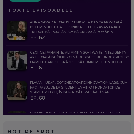
TOATE EPISOADELE
ALINA SAVA, SPECIALIST SENIOR LA BANCA MONDIALĂ:
BUCUREȘTIUL E CA HELSINKI! PE CEI DEZAVANTAJAȚI
TREBUIE SĂ-I AJUTĂM, CA SĂ CREASCĂ ROMÂNIA
EP. 62
GEORGE PANAINTE, ALTAMIRA SOFTWARE: INTELIGENȚA
ARTIFICIALĂ NU ÎȚI REZOLVĂ BUSINESS-UL! UNDE GREȘESC
FIRMELE CARE SE GRĂBESC SĂ CUMPERE TEHNOLOGIE
EP. 61
FLAVIA HUSAR, COFONDATOARE INNOVATION LABS: CUM
FACI PASUL DE LA STUDENT LA VIITOR FONDATOR DE
START-UP TECH, ÎN NUMAI CÂTEVA SĂPTĂMÂNI
EP. 60
COSMIN BOȚOROGA, DATA SWEEP: EȘTI LA FACULTATE?
CE SĂ FOLOSEȘTI, CÂND ÎȚI TREBUIE CEVA MAI PRECIS CA
CHATGPT
EP. 59
HOT PE SPOT