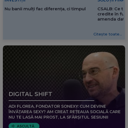
SOLUȚII FINA
INVESTIȚII
CSALB: Ce tre
Nu banii mulți fac diferența, ci timpul
credite în f
amenda dată 
Citește toate...
DIGITAL SHIFT
ADI FLOREA, FONDATOR SONEXY: CUM DEVINE
ÎNVĂȚAREA SEXY? AM CREAT REȚEAUA SOCIALĂ CARE
NU TE LASĂ MAI PROST, LA SFÂRȘITUL SESIUNII
ASCULTĂ