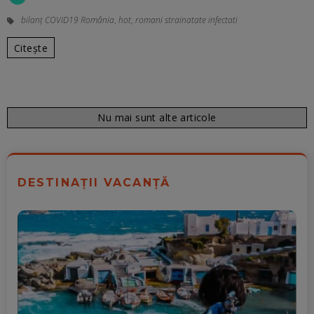
bilanț COVID19 România
,
hot
,
romani strainatate infectati
Citește
Nu mai sunt alte articole
DESTINAȚII VACANȚĂ