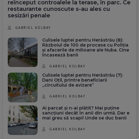
reînceput controalele la terase, în parc. Ce
restaurante cunoscute s-au ales cu
sesizări penale
GABRIEL KOLBAY
Culisele luptei pentru Herăstrău (8):
Războiul de 100 de procese cu Poliția
și afacerile de milioane ale Nuba. Cine
încasează banii
GABRIEL KOLBAY
Culisele luptei pentru Herăstrău (7):
Dani Oțil, printre beneficiarii
„circuitului de avizare”
GABRIEL KOLBAY
Ai parcat și n-ai plătit? Mai puține
sancțiuni decât în anii din urmă. Dar e
mai greu să scapi! Unde se duc banii
GABRIEL KOLBAY