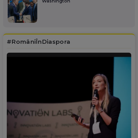
Washington
#RomâniÎnDiaspora