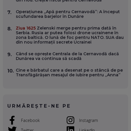
din nou. Crește riscul pentru Cernavodă
WASHINGTON, OCHELARI INTELIGENȚI ȘI FERME
VERTICALE FĂRĂ PĂMÂNT
EP. 54
Operațiunea „Apă pentru Cernavodă”: A început
7.
scufundarea barjelor în Dunăre
VALENTIN VANCEA, CEO AL PATRIA BANK: AUTOMATIZĂM
Ziua 1625
Zelenski merge pentru prima dată în
8.
PROCESE, DAR CE FACEM CÂND PICĂ BAZA DE DATE, LA
Serbia. Rusia ar putea folosi drone ucrainene în
INSTITUȚIILE STATULUI?
zona baltică. O lună de foc pentru NATO. SUA dau
EP. 53
din nou informații secrete Ucrainei
Când se oprește Centrala de la Cernavodă dacă
9.
VOICU OPREAN (AROBS): CUM CONSTRUIEȘTI O COMPANIE
Dunărea va continua să scadă
GLOBALĂ, FĂRĂ SĂ PIERZI LEGĂTURA CU COMUNITATEA
TA LOCALĂ - ȘI CE SĂ DAI ÎNAPOI
EP. 52
Cine e bărbatul care a desenat pe o stâncă de pe
10.
Transfăgărășan mesajul de iubire pentru „Anna”
ROBERT GRAUR, FOMO: SPEAKERUL PE SCENĂ, INVITATUL
ÎN SALĂ, DAR ÎNVĂȚĂM UNII DE LA CEILALȚI. VIN JASON
DERULO, STEVEN BARTLETT ȘI ALȚI PESTE 60 DE
ANTREPRENORI
EP. 51
URMĂREȘTE-NE PE
RADU MOȚOC, TECHSOUP: O TREIME DINTRE
PARTICIPANȚII LA DEZBATERILE DE PE REȚELE SOCIALE
Facebook
Instagram
ȚIPĂ, CU FEȚELE ACOPERITE. CUM ÎNVĂȚĂM SĂ DISCUTĂM
ȘI SĂ DECIDEM
Twitter
LinkedIn