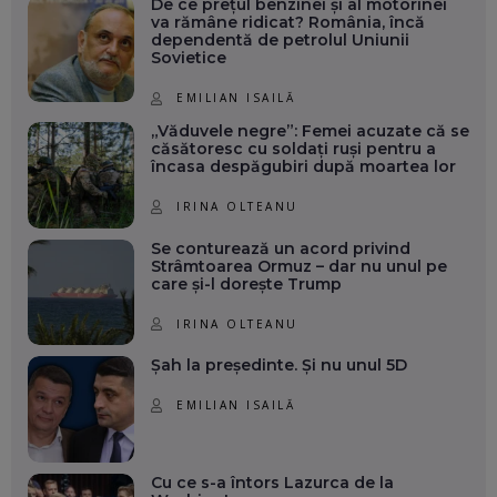
De ce prețul benzinei și al motorinei
va rămâne ridicat? România, încă
dependentă de petrolul Uniunii
Sovietice
EMILIAN ISAILĂ
„Văduvele negre”: Femei acuzate că se
căsătoresc cu soldați ruși pentru a
încasa despăgubiri după moartea lor
IRINA OLTEANU
Se conturează un acord privind
Strâmtoarea Ormuz – dar nu unul pe
care și-l dorește Trump
IRINA OLTEANU
Șah la președinte. Și nu unul 5D
EMILIAN ISAILĂ
Cu ce s-a întors Lazurca de la