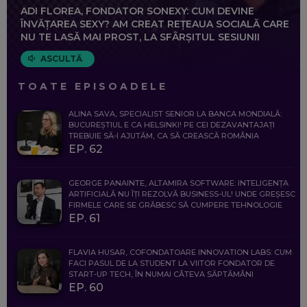
ADI FLOREA, FONDATOR SONEXY: CUM DEVINE
ÎNVĂȚAREA SEXY? AM CREAT REȚEAUA SOCIALĂ CARE
NU TE LASĂ MAI PROST, LA SFÂRȘITUL SESIUNII
ASCULTĂ
TOATE EPISOADELE
ALINA SAVA, SPECIALIST SENIOR LA BANCA MONDIALĂ:
BUCUREȘTIUL E CA HELSINKI! PE CEI DEZAVANTAJAȚI
TREBUIE SĂ-I AJUTĂM, CA SĂ CREASCĂ ROMÂNIA
EP. 62
GEORGE PANAINTE, ALTAMIRA SOFTWARE: INTELIGENȚA
ARTIFICIALĂ NU ÎȚI REZOLVĂ BUSINESS-UL! UNDE GREȘESC
FIRMELE CARE SE GRĂBESC SĂ CUMPERE TEHNOLOGIE
EP. 61
FLAVIA HUSAR, COFONDATOARE INNOVATION LABS: CUM
FACI PASUL DE LA STUDENT LA VIITOR FONDATOR DE
START-UP TECH, ÎN NUMAI CÂTEVA SĂPTĂMÂNI
EP. 60