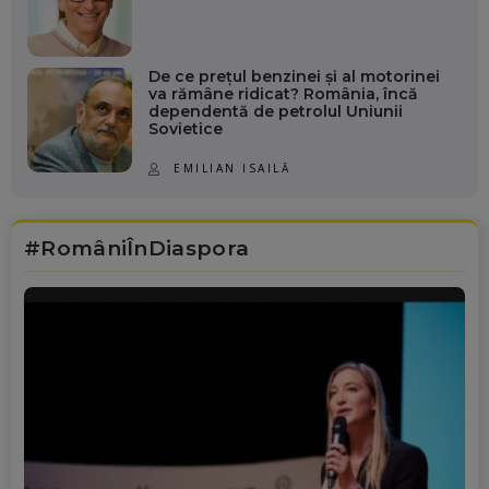
De ce prețul benzinei și al motorinei
va rămâne ridicat? România, încă
dependentă de petrolul Uniunii
Sovietice
EMILIAN ISAILĂ
#RomâniÎnDiaspora