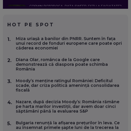
COSMIN BOȚOROGA, DATA SWEEP: EȘTI LA FACULTATE?
CE SĂ FOLOSEȘTI, CÂND ÎȚI TREBUIE CEVA MAI PRECIS CA
CHATGPT
EP. 59
HOT PE SPOT
MARIO GHENEA, COFONDATOR WORKFLOW TIME: CUM
Miza uriașă a banilor din PNRR. Suntem în fața
1.
FOLOSEȘTI TEHNOLOGIA CA SĂ FII MAI BUN LA JOB. ȘI CUM
unui record de fonduri europene care poate opri
SE VA SCHIMBA MUNCA, ÎN URMĂTORII ANI
căderea economiei
EP. 58
Diana Olar, românca de la Google care
2.
demonstrează că diaspora poate schimba
MARIUS PAȘCULEA, COFONDATOR AL KULTH: CUM
România
FOLOSEȘTI TEHNOLOGIA CA SĂ ÎȚI DESCHIZI DRUMUL
CĂTRE ARTĂ, LA NIVEL GLOBAL
EP. 57
Moody’s menține ratingul României: Deficitul
3.
scade, dar criza politică amenință consolidarea
fiscală
ANDREI AVĂDANEI, BIT SENTINEL: CUM ÎȚI PROTEJEZI
EFICIENT VIAȚA ONLINE. ȘI CARE SUNT PRIMII PAȘI ÎNTR-O
Nazare, după decizia Moody’s: România rămâne
4.
CARIERĂ DE „HACKER CU PERMIS”
pe harta marilor investiții, dar avem doar cinci
EP. 56
săptămâni până la evaluarea S&P
Bulgaria renunță la afișarea prețurilor în leva. Ce
5.
DOINA VÎLCEANU, CONTENTSPEED: VREI SUCCES ONLINE?
au însemnat primele șapte luni de la trecerea la