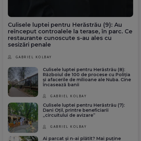
Culisele luptei pentru Herăstrău (9): Au
reînceput controalele la terase, în parc. Ce
restaurante cunoscute s-au ales cu
sesizări penale
GABRIEL KOLBAY
Culisele luptei pentru Herăstrău (8):
Războiul de 100 de procese cu Poliția
și afacerile de milioane ale Nuba. Cine
încasează banii
GABRIEL KOLBAY
Culisele luptei pentru Herăstrău (7):
Dani Oțil, printre beneficiarii
„circuitului de avizare”
GABRIEL KOLBAY
Ai parcat și n-ai plătit? Mai puține