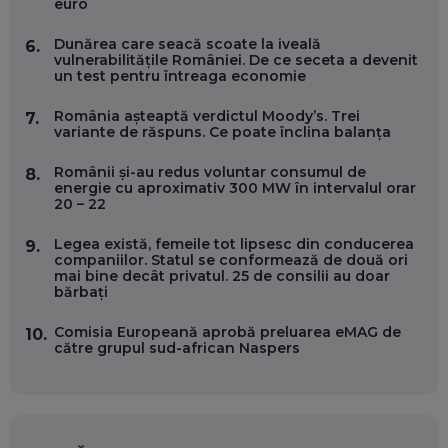
ÎNVAȚĂ AEO ȘI GEO!
euro
EP. 55
Dunărea care seacă scoate la iveală
6.
vulnerabilitățile României. De ce seceta a devenit
un test pentru întreaga economie
OLIVIU MATEI, HOLISUN: SOFTWARE DE LA CLUJ PENTRU
WASHINGTON, OCHELARI INTELIGENȚI ȘI FERME
VERTICALE FĂRĂ PĂMÂNT
România așteaptă verdictul Moody’s. Trei
7.
EP. 54
variante de răspuns. Ce poate înclina balanța
Românii și-au redus voluntar consumul de
8.
VALENTIN VANCEA, CEO AL PATRIA BANK: AUTOMATIZĂM
energie cu aproximativ 300 MW în intervalul orar
PROCESE, DAR CE FACEM CÂND PICĂ BAZA DE DATE, LA
20 – 22
INSTITUȚIILE STATULUI?
EP. 53
Legea există, femeile tot lipsesc din conducerea
9.
companiilor. Statul se conformează de două ori
mai bine decât privatul. 25 de consilii au doar
VOICU OPREAN (AROBS): CUM CONSTRUIEȘTI O COMPANIE
bărbați
GLOBALĂ, FĂRĂ SĂ PIERZI LEGĂTURA CU COMUNITATEA
TA LOCALĂ - ȘI CE SĂ DAI ÎNAPOI
EP. 52
Comisia Europeană aprobă preluarea eMAG de
10.
către grupul sud-african Naspers
ROBERT GRAUR, FOMO: SPEAKERUL PE SCENĂ, INVITATUL
ÎN SALĂ, DAR ÎNVĂȚĂM UNII DE LA CEILALȚI. VIN JASON
DERULO, STEVEN BARTLETT ȘI ALȚI PESTE 60 DE
ANTREPRENORI
EP. 51