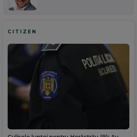
CITIZEN
Culisele luptei pentru Herăstrău (9): Au