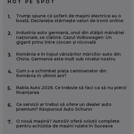
HOT PE SPOT
MARIO GHENEA, COFONDATOR WORKFLOW TIME: CUM
Trump spune că șoferii de mașini electrice au o
1.
FOLOSEȘTI TEHNOLOGIA CA SĂ FII MAI BUN LA JOB. ȘI CUM
boală. Declarația stârnește valuri de ironii online
SE VA SCHIMBA MUNCA, ÎN URMĂTORII ANI
EP. 58
Industria auto germană, unul din stâlpii mândriei
2.
naționale, se clatină. Cazul Volkswagen: Un
gigant prins între ciocan și nicovală
MARIUS PAȘCULEA, COFONDATOR AL KULTH: CUM
FOLOSEȘTI TEHNOLOGIA CA SĂ ÎȚI DESCHIZI DRUMUL
CĂTRE ARTĂ, LA NIVEL GLOBAL
România e în topul vânzărilor mărcilor auto din
3.
EP. 57
China. Germania este mult sub nivelul nostru
Cum s-a schimbat piața camioanelor din
4.
ANDREI AVĂDANEI, BIT SENTINEL: CUM ÎȚI PROTEJEZI
România în ultimii ani?
EFICIENT VIAȚA ONLINE. ȘI CARE SUNT PRIMII PAȘI ÎNTR-O
CARIERĂ DE „HACKER CU PERMIS”
Rabla Auto 2026. Ce trebuie să faci ca să nu pierzi
5.
EP. 56
finanțarea
Ce servicii ar trebui să ofere un dealer auto
6.
DOINA VÎLCEANU, CONTENTSPEED: VREI SUCCES ONLINE?
premium? Răspunsul Auto Schunn
ÎNVAȚĂ AEO ȘI GEO!
EP. 55
O nouă mașină? AutoSV oferă soluții complete
7.
pentru achiziția de mașini rulate în Suceava
OLIVIU MATEI, HOLISUN: SOFTWARE DE LA CLUJ PENTRU