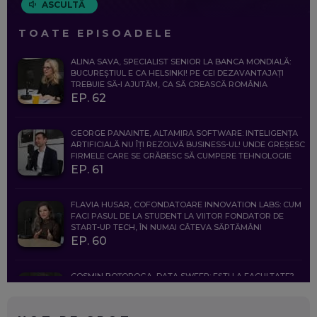
ASCULTĂ
TOATE EPISOADELE
ALINA SAVA, SPECIALIST SENIOR LA BANCA MONDIALĂ:
BUCUREȘTIUL E CA HELSINKI! PE CEI DEZAVANTAJAȚI
TREBUIE SĂ-I AJUTĂM, CA SĂ CREASCĂ ROMÂNIA
EP. 62
GEORGE PANAINTE, ALTAMIRA SOFTWARE: INTELIGENȚA
ARTIFICIALĂ NU ÎȚI REZOLVĂ BUSINESS-UL! UNDE GREȘESC
FIRMELE CARE SE GRĂBESC SĂ CUMPERE TEHNOLOGIE
EP. 61
FLAVIA HUSAR, COFONDATOARE INNOVATION LABS: CUM
FACI PASUL DE LA STUDENT LA VIITOR FONDATOR DE
START-UP TECH, ÎN NUMAI CÂTEVA SĂPTĂMÂNI
EP. 60
COSMIN BOȚOROGA, DATA SWEEP: EȘTI LA FACULTATE?
CE SĂ FOLOSEȘTI, CÂND ÎȚI TREBUIE CEVA MAI PRECIS CA
CHATGPT
EP. 59