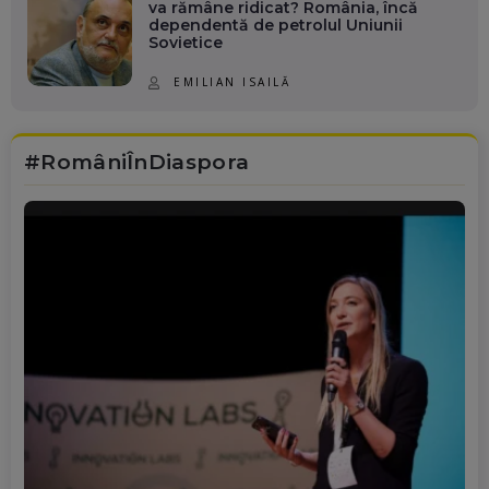
va rămâne ridicat? România, încă
dependentă de petrolul Uniunii
Sovietice
EMILIAN ISAILĂ
#RomâniÎnDiaspora