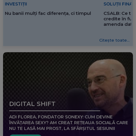
SOLUȚII FINA
INVESTIȚII
CSALB: Ce tre
Nu banii mulți fac diferența, ci timpul
credite în f
amenda dată 
Citește toate...
DIGITAL SHIFT
ADI FLOREA, FONDATOR SONEXY: CUM DEVINE
ÎNVĂȚAREA SEXY? AM CREAT REȚEAUA SOCIALĂ CARE
NU TE LASĂ MAI PROST, LA SFÂRȘITUL SESIUNII