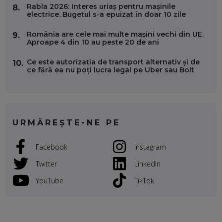
Rabla 2026: Interes uriaș pentru mașinile
8.
WASHINGTON, OCHELARI INTELIGENȚI ȘI FERME
electrice. Bugetul s-a epuizat în doar 10 zile
VERTICALE FĂRĂ PĂMÂNT
EP. 54
România are cele mai multe mașini vechi din UE.
9.
Aproape 4 din 10 au peste 20 de ani
VALENTIN VANCEA, CEO AL PATRIA BANK: AUTOMATIZĂM
PROCESE, DAR CE FACEM CÂND PICĂ BAZA DE DATE, LA
Ce este autorizația de transport alternativ și de
10.
INSTITUȚIILE STATULUI?
ce fără ea nu poți lucra legal pe Uber sau Bolt
EP. 53
VOICU OPREAN (AROBS): CUM CONSTRUIEȘTI O COMPANIE
GLOBALĂ, FĂRĂ SĂ PIERZI LEGĂTURA CU COMUNITATEA
TA LOCALĂ - ȘI CE SĂ DAI ÎNAPOI
URMĂREȘTE-NE PE
EP. 52
Facebook
Instagram
ROBERT GRAUR, FOMO: SPEAKERUL PE SCENĂ, INVITATUL
ÎN SALĂ, DAR ÎNVĂȚĂM UNII DE LA CEILALȚI. VIN JASON
DERULO, STEVEN BARTLETT ȘI ALȚI PESTE 60 DE
Twitter
LinkedIn
ANTREPRENORI
EP. 51
YouTube
TikTok
RADU MOȚOC, TECHSOUP: O TREIME DINTRE
PARTICIPANȚII LA DEZBATERILE DE PE REȚELE SOCIALE
ȚIPĂ, CU FEȚELE ACOPERITE. CUM ÎNVĂȚĂM SĂ DISCUTĂM
ȘI SĂ DECIDEM