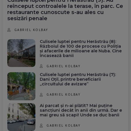
reînceput controalele la terase, în parc. Ce
restaurante cunoscute s-au ales cu
sesizări penale
GABRIEL KOLBAY
Culisele luptei pentru Herăstrău (8):
Războiul de 100 de procese cu Poliția
și afacerile de milioane ale Nuba. Cine
încasează banii
GABRIEL KOLBAY
Culisele luptei pentru Herăstrău (7):
Dani Oțil, printre beneficiarii
„circuitului de avizare”
GABRIEL KOLBAY
Ai parcat și n-ai plătit? Mai puține
sancțiuni decât în anii din urmă. Dar e
mai greu să scapi! Unde se duc banii
GABRIEL KOLBAY