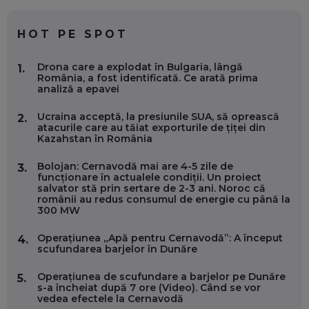
CE SĂ FOLOSEȘTI, CÂND ÎȚI TREBUIE CEVA MAI PRECIS CA
CHATGPT
EP. 59
HOT PE SPOT
MARIO GHENEA, COFONDATOR WORKFLOW TIME: CUM
Drona care a explodat în Bulgaria, lângă
1.
FOLOSEȘTI TEHNOLOGIA CA SĂ FII MAI BUN LA JOB. ȘI CUM
România, a fost identificată. Ce arată prima
SE VA SCHIMBA MUNCA, ÎN URMĂTORII ANI
analiză a epavei
EP. 58
Ucraina acceptă, la presiunile SUA, să oprească
2.
atacurile care au tăiat exporturile de țiței din
MARIUS PAȘCULEA, COFONDATOR AL KULTH: CUM
Kazahstan în România
FOLOSEȘTI TEHNOLOGIA CA SĂ ÎȚI DESCHIZI DRUMUL
CĂTRE ARTĂ, LA NIVEL GLOBAL
EP. 57
Bolojan: Cernavodă mai are 4-5 zile de
3.
funcționare în actualele condiții. Un proiect
salvator stă prin sertare de 2-3 ani. Noroc că
românii au redus consumul de energie cu până la
ANDREI AVĂDANEI, BIT SENTINEL: CUM ÎȚI PROTEJEZI
300 MW
EFICIENT VIAȚA ONLINE. ȘI CARE SUNT PRIMII PAȘI ÎNTR-O
CARIERĂ DE „HACKER CU PERMIS”
EP. 56
Operațiunea „Apă pentru Cernavodă”: A început
4.
scufundarea barjelor în Dunăre
DOINA VÎLCEANU, CONTENTSPEED: VREI SUCCES ONLINE?
Operațiunea de scufundare a barjelor pe Dunăre
5.
ÎNVAȚĂ AEO ȘI GEO!
s-a încheiat după 7 ore (Video). Când se vor
vedea efectele la Cernavodă
EP. 55