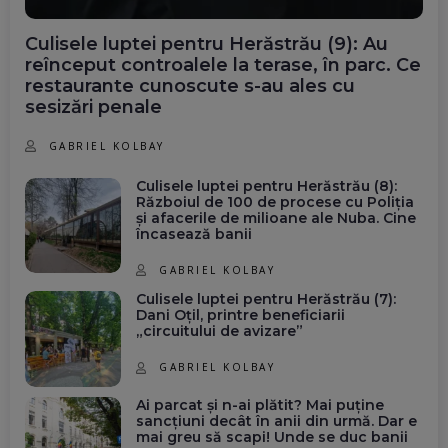
Culisele luptei pentru Herăstrău (9): Au
reînceput controalele la terase, în parc. Ce
restaurante cunoscute s-au ales cu
sesizări penale
GABRIEL KOLBAY
Culisele luptei pentru Herăstrău (8):
Războiul de 100 de procese cu Poliția
și afacerile de milioane ale Nuba. Cine
încasează banii
GABRIEL KOLBAY
Culisele luptei pentru Herăstrău (7):
Dani Oțil, printre beneficiarii
„circuitului de avizare”
GABRIEL KOLBAY
Ai parcat și n-ai plătit? Mai puține
sancțiuni decât în anii din urmă. Dar e
mai greu să scapi! Unde se duc banii