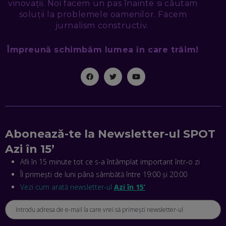
vinovații. Noi facem un pas înainte si căutam
EP. 46
soluții la problemele oamenilor. Facem
jurnalism constructiv.
MIHAI CEPOI, JOBFUL: SCHIMBĂM MODUL ÎN CARE APLICI
LA JOB! CUM DEMONSTREZI ABILITĂȚI ȘI CÂȘTIGI PREMII
Împreună schimbăm lumea în care trăim!
EP. 45
ANTONIO ENACHE, SENSE4FIT: CUM TE AJUTĂ
TEHNOLOGIA SĂ FACI SPORT, SĂ FII MAI COMPETITIV ȘI SĂ
CÂȘTIGI
EP. 44
CRISTIAN GROZEA, BEEFAST: PREGĂTIM CEL MAI BUN
Abonează-te la Newsletter-ul SPOT
DISPECERAT AUTOMAT DE PE PIAȚĂ! CUM POATE
REVOLUȚIONA LIVRĂRILE RAPIDE, DIN ROMÂNIA PÂNĂ ÎN
Azi în 15’
ASIA
EP. 43
Afli în 15 minute tot ce s-a întâmplat important într-o zi
Îl primești de luni până sâmbătă între 19:00 și 20:00
ANDREI NICOARĂ, EXPERT ÎN E-GUVERNARE: N-O SĂ NE
MAI MEARGĂ PREA MULT CU MANȚOGĂRII! DACĂ NU NE
Vezi cum arată newsletter-ul
Azi în 15’
RESPECTĂM OBLIGAȚIILE EUROPENE, VOM AVEA
PROBLEME
EP. 42