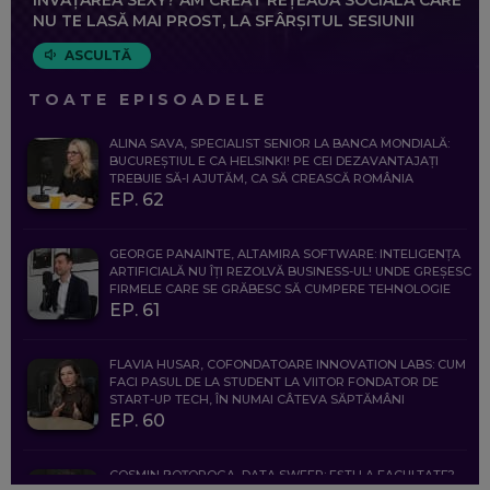
NU TE LASĂ MAI PROST, LA SFÂRȘITUL SESIUNII
ASCULTĂ
TOATE EPISOADELE
ALINA SAVA, SPECIALIST SENIOR LA BANCA MONDIALĂ:
BUCUREȘTIUL E CA HELSINKI! PE CEI DEZAVANTAJAȚI
TREBUIE SĂ-I AJUTĂM, CA SĂ CREASCĂ ROMÂNIA
EP. 62
GEORGE PANAINTE, ALTAMIRA SOFTWARE: INTELIGENȚA
ARTIFICIALĂ NU ÎȚI REZOLVĂ BUSINESS-UL! UNDE GREȘESC
FIRMELE CARE SE GRĂBESC SĂ CUMPERE TEHNOLOGIE
EP. 61
FLAVIA HUSAR, COFONDATOARE INNOVATION LABS: CUM
FACI PASUL DE LA STUDENT LA VIITOR FONDATOR DE
START-UP TECH, ÎN NUMAI CÂTEVA SĂPTĂMÂNI
EP. 60
COSMIN BOȚOROGA, DATA SWEEP: EȘTI LA FACULTATE?