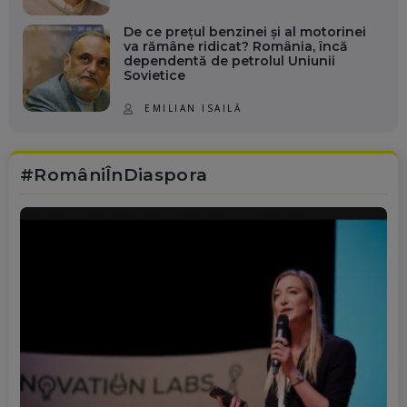
De ce prețul benzinei și al motorinei
va rămâne ridicat? România, încă
dependentă de petrolul Uniunii
Sovietice
EMILIAN ISAILĂ
#RomâniÎnDiaspora