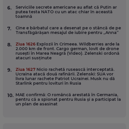
Serviciile secrete americane au aflat că Putin ar
6.
putea testa NATO cu un atac chiar în această
OLIVIU MATEI, HOLISUN: SOFTWARE DE LA CLUJ PENTRU
toamnă
WASHINGTON, OCHELARI INTELIGENȚI ȘI FERME
VERTICALE FĂRĂ PĂMÂNT
EP. 54
Cine e bărbatul care a desenat pe o stâncă de pe
7.
Transfăgărășan mesajul de iubire pentru „Anna”
VALENTIN VANCEA, CEO AL PATRIA BANK: AUTOMATIZĂM
Ziua 1626
Explozii în Crimeea. Wildberries arde la
8.
PROCESE, DAR CE FACEM CÂND PICĂ BAZA DE DATE, LA
2.000 km de front. Cargo german, lovit de drone
INSTITUȚIILE STATULUI?
rusești în Marea Neagră (Video). Zelenski ordonă
EP. 53
atacuri susținute
Ziua 1627
Nicio rachetă rusească interceptată.
9.
VOICU OPREAN (AROBS): CUM CONSTRUIEȘTI O COMPANIE
Ucraina atacă două rafinării. Zelenski: SUA vor
GLOBALĂ, FĂRĂ SĂ PIERZI LEGĂTURA CU COMUNITATEA
livra lunar rachete Patriot Ucrainei. Musk nu dă
TA LOCALĂ - ȘI CE SĂ DAI ÎNAPOI
Starlink pentru lovituri în Rusia
EP. 52
MAE confirmă: O româncă arestată în Germania,
10.
ROBERT GRAUR, FOMO: SPEAKERUL PE SCENĂ, INVITATUL
pentru că a spionat pentru Rusia și a participat la
ÎN SALĂ, DAR ÎNVĂȚĂM UNII DE LA CEILALȚI. VIN JASON
un plan de asasinat
DERULO, STEVEN BARTLETT ȘI ALȚI PESTE 60 DE
ANTREPRENORI
EP. 51
RADU MOȚOC, TECHSOUP: O TREIME DINTRE