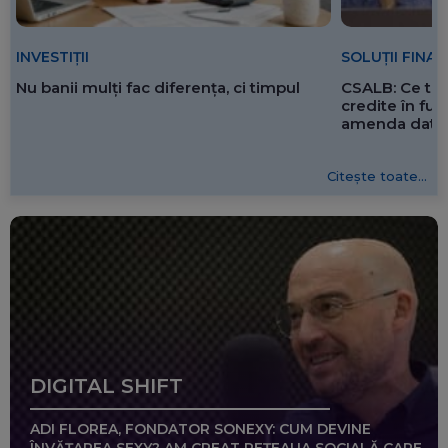
SOLUȚII FINA
INVESTIȚII
CSALB: Ce tre
Nu banii mulți fac diferența, ci timpul
credite în f
amenda dată 
Citește toate...
DIGITAL SHIFT
ADI FLOREA, FONDATOR SONEXY: CUM DEVINE
ÎNVĂȚAREA SEXY? AM CREAT REȚEAUA SOCIALĂ CARE