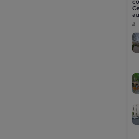
co
Ce
au