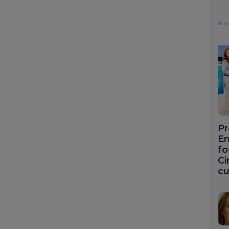
Pr
En
fo
Ci
cu