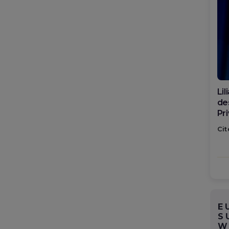
Di
ca
po
Cit
E
S
W