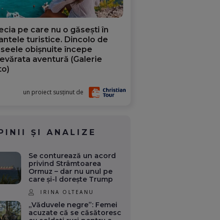
ecia pe care nu o găsești în
iantele turistice. Dincolo de
aseele obișnuite începe
evărata aventură (Galerie
to)
un proiect susținut de
PINII ȘI ANALIZE
Se conturează un acord
privind Strâmtoarea
Ormuz – dar nu unul pe
care și-l dorește Trump
IRINA OLTEANU
„Văduvele negre”: Femei
acuzate că se căsătoresc