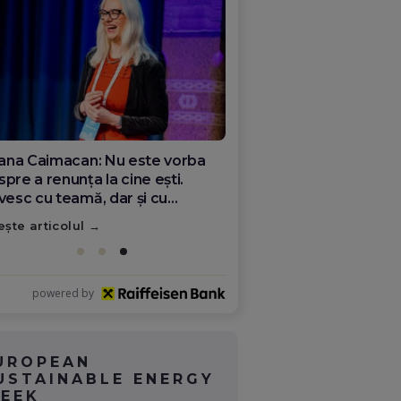
ana Olar, românca de la Google
re demonstrează că diaspora
ate schimba România
ește articolul
powered by
UROPEAN
USTAINABLE ENERGY
EEK