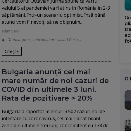
Cercetătorul Octavian Jurma spune că vârful
valului 5 al pandemiei va fi atins în România în 2-3
săptămâni, într-un scenariu optimist, însă până
Gr
atunci vom fi nevoiți să ne obișnuim…
pl
tr
acum 5 ani
ad
Octavian Jurma
,
rata pozitivare
,
valul 5 Omicron
fo
Citește
Bulgaria anunță cel mai
O
mare număr de noi cazuri de
COVID din ultimele 3 luni.
Rata de pozitivare > 20%
Bulgaria a raportat miercuri 3.502 cazuri noi de
infectare cu coronavirus, cel mai ridicat bilanţ
zilnic din ultimele trei luni, concomitent cu 138 de