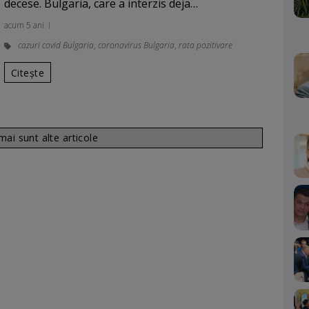
decese. Bulgaria, care a interzis deja…
acum 5 ani
cazuri covid Bulgaria
,
coronavirus Bulgaria
,
rata pozitivare
Citește
ai sunt alte articole