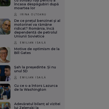
cu soldați ruși pentru a
încasa despăgubiri după
moartea lor
IRINA OLTEANU
De ce prețul benzinei și al
motorinei va rămâne
ridicat? România, încă
dependentă de petrolul
Uniunii Sovietice
EMILIAN ISAILĂ
Motive de optimism de la
Bill Gates
Șah la președinte. Și nu
unul 5D
EMILIAN ISAILĂ
Cu ce s-a întors Lazurca
de la Washington
Adevăratul bilanț al vizitei
lui Zelenski la