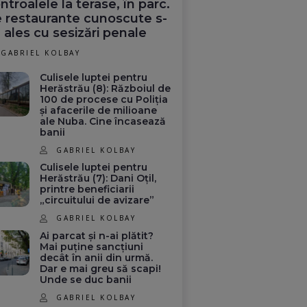
ntroalele la terase, în parc.
 restaurante cunoscute s-
 ales cu sesizări penale
GABRIEL KOLBAY
Culisele luptei pentru
Herăstrău (8): Războiul de
100 de procese cu Poliția
și afacerile de milioane
ale Nuba. Cine încasează
banii
GABRIEL KOLBAY
Culisele luptei pentru
Herăstrău (7): Dani Oțil,
printre beneficiarii
„circuitului de avizare”
GABRIEL KOLBAY
Ai parcat și n-ai plătit?
Mai puține sancțiuni
decât în anii din urmă.
Dar e mai greu să scapi!
Unde se duc banii
GABRIEL KOLBAY