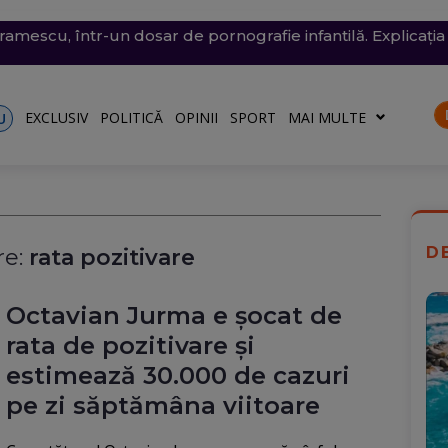
conomie de energie, fără efect: Miercuri, la momentul criti
v exploziv a perturbat traficul pe aeroportul Leipzig, un c
vramescu, într-un dosar de pornografie infantilă. Explicația 
tenera lui Nicușor Dan, și-a publicat declarațiile de avere 
 mare, în dreptul unei plaje din Mamaia (Video). Aparatul v
rii
turile către Ucraina. Rusia, principalul suspect
riu are la Dacia
EXCLUSIV
POLITICĂ
OPINII
SPORT
MAI MULTE
U
D
e:
rata pozitivare
Octavian Jurma e șocat de
rata de pozitivare și
estimează 30.000 de cazuri
pe zi săptămâna viitoare