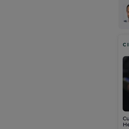
C
Cu
He