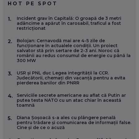
HOT PE SPOT
MARIO GHENEA, COFONDATOR WORKFLOW TIME: CUM
Incident grav în Capitală: O groapă de 3 metri
1.
FOLOSEȘTI TEHNOLOGIA CA SĂ FII MAI BUN LA JOB. ȘI CUM
adâncime a apărut în carosabil, traficul a fost
SE VA SCHIMBA MUNCA, ÎN URMĂTORII ANI
restricționat
EP. 58
Bolojan: Cernavodă mai are 4-5 zile de
2.
funcționare în actualele condiții. Un proiect
MARIUS PAȘCULEA, COFONDATOR AL KULTH: CUM
salvator stă prin sertare de 2-3 ani. Noroc că
FOLOSEȘTI TEHNOLOGIA CA SĂ ÎȚI DESCHIZI DRUMUL
românii au redus consumul de energie cu până la
CĂTRE ARTĂ, LA NIVEL GLOBAL
300 MW
EP. 57
USR și PNL duc Legea integrității la CCR.
3.
Judecătorii, chemați din vacanță pentru a evita
ANDREI AVĂDANEI, BIT SENTINEL: CUM ÎȚI PROTEJEZI
pierderea banilor din PNRR
EFICIENT VIAȚA ONLINE. ȘI CARE SUNT PRIMII PAȘI ÎNTR-O
CARIERĂ DE „HACKER CU PERMIS”
EP. 56
Serviciile secrete americane au aflat că Putin ar
4.
putea testa NATO cu un atac chiar în această
toamnă
DOINA VÎLCEANU, CONTENTSPEED: VREI SUCCES ONLINE?
ÎNVAȚĂ AEO ȘI GEO!
Diana Șoșoacă s-a ales cu plângere penală
5.
pentru trădare și comunicarea de informații false.
EP. 55
Cine și de ce o acuză