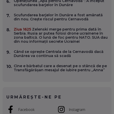
Operațiunea „Apă pentru Cernavodă”: A început
6.
OLIVIU MATEI, HOLISUN: SOFTWARE DE LA CLUJ PENTRU
scufundarea barjelor în Dunăre
WASHINGTON, OCHELARI INTELIGENȚI ȘI FERME
VERTICALE FĂRĂ PĂMÂNT
EP. 54
Scufundarea barjelor în Dunăre a fost amânată
7.
din nou. Crește riscul pentru Cernavodă
VALENTIN VANCEA, CEO AL PATRIA BANK: AUTOMATIZĂM
Ziua 1625
Zelenski merge pentru prima dată în
8.
PROCESE, DAR CE FACEM CÂND PICĂ BAZA DE DATE, LA
Serbia. Rusia ar putea folosi drone ucrainene în
INSTITUȚIILE STATULUI?
zona baltică. O lună de foc pentru NATO. SUA dau
EP. 53
din nou informații secrete Ucrainei
Când se oprește Centrala de la Cernavodă dacă
9.
VOICU OPREAN (AROBS): CUM CONSTRUIEȘTI O COMPANIE
Dunărea va continua să scadă
GLOBALĂ, FĂRĂ SĂ PIERZI LEGĂTURA CU COMUNITATEA
TA LOCALĂ - ȘI CE SĂ DAI ÎNAPOI
EP. 52
Cine e bărbatul care a desenat pe o stâncă de pe
10.
Transfăgărășan mesajul de iubire pentru „Anna”
ROBERT GRAUR, FOMO: SPEAKERUL PE SCENĂ, INVITATUL
ÎN SALĂ, DAR ÎNVĂȚĂM UNII DE LA CEILALȚI. VIN JASON
DERULO, STEVEN BARTLETT ȘI ALȚI PESTE 60 DE
ANTREPRENORI
EP. 51
URMĂREȘTE-NE PE
RADU MOȚOC, TECHSOUP: O TREIME DINTRE
PARTICIPANȚII LA DEZBATERILE DE PE REȚELE SOCIALE
Facebook
Instagram
ȚIPĂ, CU FEȚELE ACOPERITE. CUM ÎNVĂȚĂM SĂ DISCUTĂM