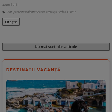
acum 6 ani
hot
,
proteste violente Serbia
,
restricții Serbia COVID
Citește
Nu mai sunt alte articole
DESTINAȚII VACANȚĂ