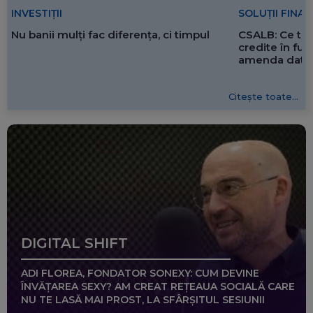
SOLUȚII FINA
INVESTIȚII
CSALB: Ce tre
Nu banii mulți fac diferența, ci timpul
credite în f
amenda dată 
Citește toate...
DIGITAL SHIFT
ADI FLOREA, FONDATOR SONEXY: CUM DEVINE
ÎNVĂȚAREA SEXY? AM CREAT REȚEAUA SOCIALĂ CARE
NU TE LASĂ MAI PROST, LA SFÂRȘITUL SESIUNII