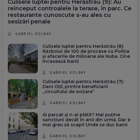
Culisele luptei pentru Herăstrău (9): Au
reînceput controalele la terase, în parc. Ce
restaurante cunoscute s-au ales cu
sesizări penale
GABRIEL KOLBAY
Culisele luptei pentru Herăstrău (8):
Războiul de 100 de procese cu Poliția
și afacerile de milioane ale Nuba. Cine
încasează banii
GABRIEL KOLBAY
Culisele luptei pentru Herăstrău (7):
Dani Oțil, printre beneficiarii
„circuitului de avizare”
GABRIEL KOLBAY
Ai parcat și n-ai plătit? Mai puține
sancțiuni decât în anii din urmă. Dar e
mai greu să scapi! Unde se duc banii
GABRIEL KOLBAY