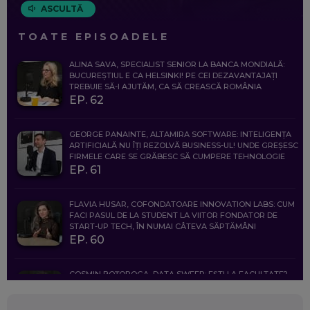
ASCULTĂ
TOATE EPISOADELE
ALINA SAVA, SPECIALIST SENIOR LA BANCA MONDIALĂ:
BUCUREȘTIUL E CA HELSINKI! PE CEI DEZAVANTAJAȚI
TREBUIE SĂ-I AJUTĂM, CA SĂ CREASCĂ ROMÂNIA
EP. 62
GEORGE PANAINTE, ALTAMIRA SOFTWARE: INTELIGENȚA
ARTIFICIALĂ NU ÎȚI REZOLVĂ BUSINESS-UL! UNDE GREȘESC
FIRMELE CARE SE GRĂBESC SĂ CUMPERE TEHNOLOGIE
EP. 61
FLAVIA HUSAR, COFONDATOARE INNOVATION LABS: CUM
FACI PASUL DE LA STUDENT LA VIITOR FONDATOR DE
START-UP TECH, ÎN NUMAI CÂTEVA SĂPTĂMÂNI
EP. 60
COSMIN BOȚOROGA, DATA SWEEP: EȘTI LA FACULTATE?
CE SĂ FOLOSEȘTI, CÂND ÎȚI TREBUIE CEVA MAI PRECIS CA
CHATGPT
EP. 59