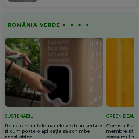
ROMÂNIA VERDE
SUSTENABIL
GREEN DEAL
De ce rămân telefoanele vechi în sertare
Comisia Europ
și cum poate o aplicație să schimbe
membre să re
acest obicei
consumul de 