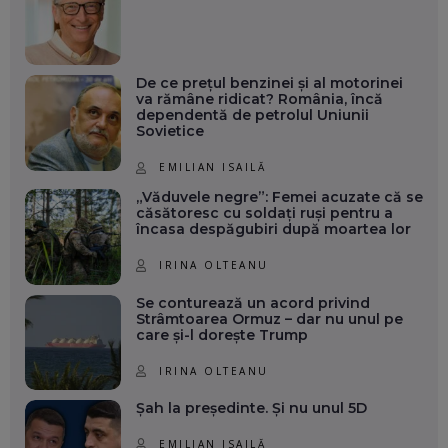
De ce prețul benzinei și al motorinei
va rămâne ridicat? România, încă
dependentă de petrolul Uniunii
Sovietice
EMILIAN ISAILĂ
„Văduvele negre”: Femei acuzate că se
căsătoresc cu soldați ruși pentru a
încasa despăgubiri după moartea lor
IRINA OLTEANU
Se conturează un acord privind
Strâmtoarea Ormuz – dar nu unul pe
care și-l dorește Trump
IRINA OLTEANU
Șah la președinte. Și nu unul 5D
EMILIAN ISAILĂ