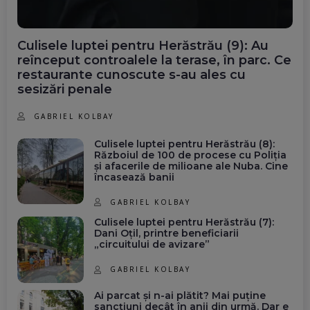
Culisele luptei pentru Herăstrău (9): Au
reînceput controalele la terase, în parc. Ce
restaurante cunoscute s-au ales cu
sesizări penale
GABRIEL KOLBAY
Culisele luptei pentru Herăstrău (8):
Războiul de 100 de procese cu Poliția
și afacerile de milioane ale Nuba. Cine
încasează banii
GABRIEL KOLBAY
Culisele luptei pentru Herăstrău (7):
Dani Oțil, printre beneficiarii
„circuitului de avizare”
GABRIEL KOLBAY
Ai parcat și n-ai plătit? Mai puține
sancțiuni decât în anii din urmă. Dar e