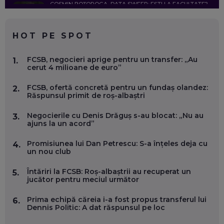
COSMIN BOȚOROGA, DATA SWEEP: EȘTI LA FACULTATE?
CE SĂ FOLOSEȘTI, CÂND ÎȚI TREBUIE CEVA MAI PRECIS CA
CHATGPT
EP. 59
HOT PE SPOT
MARIO GHENEA, COFONDATOR WORKFLOW TIME: CUM
FCSB, negocieri aprige pentru un transfer: „Au
1.
FOLOSEȘTI TEHNOLOGIA CA SĂ FII MAI BUN LA JOB. ȘI CUM
cerut 4 milioane de euro”
SE VA SCHIMBA MUNCA, ÎN URMĂTORII ANI
EP. 58
FCSB, ofertă concretă pentru un fundaș olandez:
2.
Răspunsul primit de roș-albaștri
MARIUS PAȘCULEA, COFONDATOR AL KULTH: CUM
FOLOSEȘTI TEHNOLOGIA CA SĂ ÎȚI DESCHIZI DRUMUL
Negocierile cu Denis Drăguș s-au blocat: „Nu au
3.
CĂTRE ARTĂ, LA NIVEL GLOBAL
ajuns la un acord”
EP. 57
Promisiunea lui Dan Petrescu: S-a înțeles deja cu
4.
un nou club
ANDREI AVĂDANEI, BIT SENTINEL: CUM ÎȚI PROTEJEZI
EFICIENT VIAȚA ONLINE. ȘI CARE SUNT PRIMII PAȘI ÎNTR-O
Întăriri la FCSB: Roș-albaștrii au recuperat un
5.
CARIERĂ DE „HACKER CU PERMIS”
jucător pentru meciul următor
EP. 56
Prima echipă căreia i-a fost propus transferul lui
6.
Dennis Politic: A dat răspunsul pe loc
DOINA VÎLCEANU, CONTENTSPEED: VREI SUCCES ONLINE?
ÎNVAȚĂ AEO ȘI GEO!