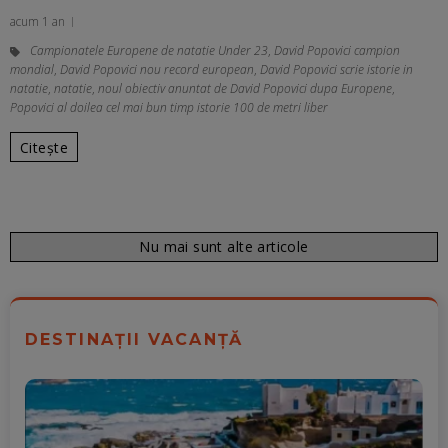
acum 1 an
Campionatele Europene de natatie Under 23
,
David Popovici campion
mondial
,
David Popovici nou record european
,
David Popovici scrie istorie in
natatie
,
natatie
,
noul obiectiv anuntat de David Popovici dupa Europene
,
Popovici al doilea cel mai bun timp istorie 100 de metri liber
Citește
Nu mai sunt alte articole
DESTINAȚII VACANȚĂ