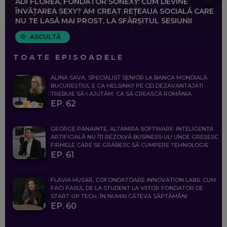
ADI FLOREA, FONDATOR SONEXY: CUM DEVINE
ÎNVĂȚAREA SEXY? AM CREAT REȚEAUA SOCIALĂ CARE
NU TE LASĂ MAI PROST, LA SFÂRȘITUL SESIUNII
ASCULTĂ
TOATE EPISOADELE
ALINA SAVA, SPECIALIST SENIOR LA BANCA MONDIALĂ:
BUCUREȘTIUL E CA HELSINKI! PE CEI DEZAVANTAJAȚI
TREBUIE SĂ-I AJUTĂM, CA SĂ CREASCĂ ROMÂNIA
EP. 62
GEORGE PANAINTE, ALTAMIRA SOFTWARE: INTELIGENȚA
ARTIFICIALĂ NU ÎȚI REZOLVĂ BUSINESS-UL! UNDE GREȘESC
FIRMELE CARE SE GRĂBESC SĂ CUMPERE TEHNOLOGIE
EP. 61
FLAVIA HUSAR, COFONDATOARE INNOVATION LABS: CUM
FACI PASUL DE LA STUDENT LA VIITOR FONDATOR DE
START-UP TECH, ÎN NUMAI CÂTEVA SĂPTĂMÂNI
EP. 60