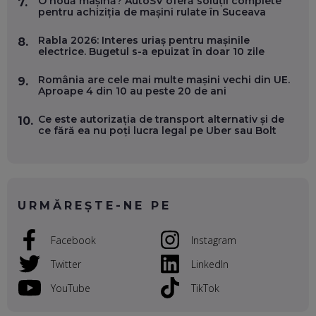
O nouă mașină? AutoSV oferă soluții complete
7.
pentru achiziția de mașini rulate în Suceava
OLIVIU MATEI, HOLISUN: SOFTWARE DE LA CLUJ PENTRU
Rabla 2026: Interes uriaș pentru mașinile
8.
WASHINGTON, OCHELARI INTELIGENȚI ȘI FERME
electrice. Bugetul s-a epuizat în doar 10 zile
VERTICALE FĂRĂ PĂMÂNT
EP. 54
România are cele mai multe mașini vechi din UE.
9.
Aproape 4 din 10 au peste 20 de ani
VALENTIN VANCEA, CEO AL PATRIA BANK: AUTOMATIZĂM
PROCESE, DAR CE FACEM CÂND PICĂ BAZA DE DATE, LA
Ce este autorizația de transport alternativ și de
10.
INSTITUȚIILE STATULUI?
ce fără ea nu poți lucra legal pe Uber sau Bolt
EP. 53
VOICU OPREAN (AROBS): CUM CONSTRUIEȘTI O COMPANIE
GLOBALĂ, FĂRĂ SĂ PIERZI LEGĂTURA CU COMUNITATEA
TA LOCALĂ - ȘI CE SĂ DAI ÎNAPOI
URMĂREȘTE-NE PE
EP. 52
Facebook
Instagram
ROBERT GRAUR, FOMO: SPEAKERUL PE SCENĂ, INVITATUL
ÎN SALĂ, DAR ÎNVĂȚĂM UNII DE LA CEILALȚI. VIN JASON
DERULO, STEVEN BARTLETT ȘI ALȚI PESTE 60 DE
Twitter
LinkedIn
ANTREPRENORI
EP. 51
YouTube
TikTok
RADU MOȚOC, TECHSOUP: O TREIME DINTRE