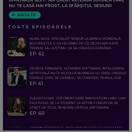
NU TE LASĂ MAI PROST, LA SFÂRȘITUL SESIUNII
ASCULTĂ
TOATE EPISOADELE
ALINA SAVA, SPECIALIST SENIOR LA BANCA MONDIALĂ:
BUCUREȘTIUL E CA HELSINKI! PE CEI DEZAVANTAJAȚI
TREBUIE SĂ-I AJUTĂM, CA SĂ CREASCĂ ROMÂNIA
EP. 62
GEORGE PANAINTE, ALTAMIRA SOFTWARE: INTELIGENȚA
ARTIFICIALĂ NU ÎȚI REZOLVĂ BUSINESS-UL! UNDE GREȘESC
FIRMELE CARE SE GRĂBESC SĂ CUMPERE TEHNOLOGIE
EP. 61
FLAVIA HUSAR, COFONDATOARE INNOVATION LABS: CUM
FACI PASUL DE LA STUDENT LA VIITOR FONDATOR DE
START-UP TECH, ÎN NUMAI CÂTEVA SĂPTĂMÂNI
EP. 60
COSMIN BOȚOROGA, DATA SWEEP: EȘTI LA FACULTATE?