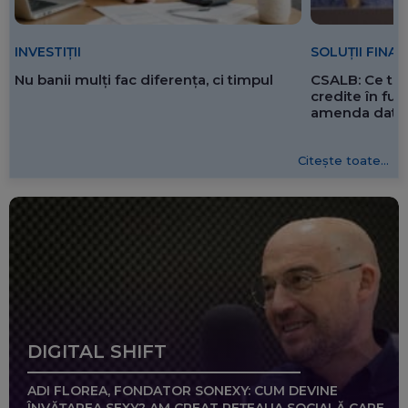
SOLUȚII FINA
INVESTIȚII
CSALB: Ce tre
Nu banii mulți fac diferența, ci timpul
credite în f
amenda dată 
Citește toate...
DIGITAL SHIFT
ADI FLOREA, FONDATOR SONEXY: CUM DEVINE
ÎNVĂȚAREA SEXY? AM CREAT REȚEAUA SOCIALĂ CARE