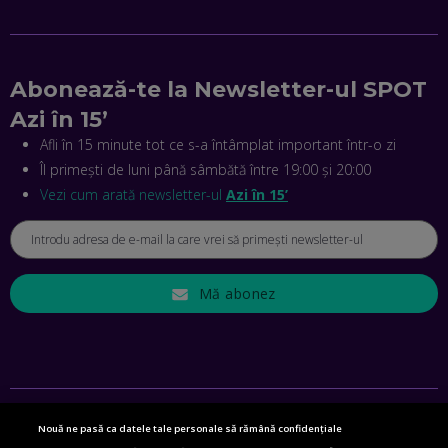
EP. 46
MIHAI CEPOI, JOBFUL: SCHIMBĂM MODUL ÎN CARE APLICI
LA JOB! CUM DEMONSTREZI ABILITĂȚI ȘI CÂȘTIGI PREMII
Abonează-te la Newsletter-ul SPOT
EP. 45
Azi în 15’
Afli în 15 minute tot ce s-a întâmplat important într-o zi
ANTONIO ENACHE, SENSE4FIT: CUM TE AJUTĂ
Îl primești de luni până sâmbătă între 19:00 și 20:00
TEHNOLOGIA SĂ FACI SPORT, SĂ FII MAI COMPETITIV ȘI SĂ
CÂȘTIGI
Vezi cum arată newsletter-ul
Azi în 15’
EP. 44
CRISTIAN GROZEA, BEEFAST: PREGĂTIM CEL MAI BUN
DISPECERAT AUTOMAT DE PE PIAȚĂ! CUM POATE
REVOLUȚIONA LIVRĂRILE RAPIDE, DIN ROMÂNIA PÂNĂ ÎN
Mă abonez
ASIA
EP. 43
ANDREI NICOARĂ, EXPERT ÎN E-GUVERNARE: N-O SĂ NE
MAI MEARGĂ PREA MULT CU MANȚOGĂRII! DACĂ NU NE
RESPECTĂM OBLIGAȚIILE EUROPENE, VOM AVEA
PROBLEME
EP. 42
Nouă ne pasă ca datele tale personale să rămână confidențiale
SETĂRI DE CONFIDENȚIALITATE