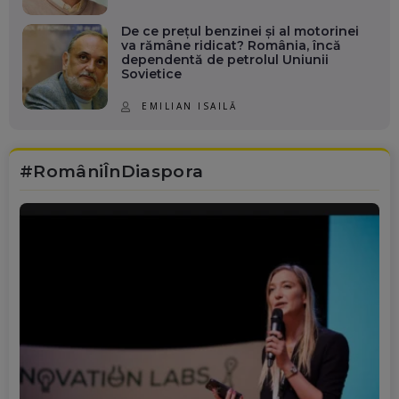
De ce prețul benzinei și al motorinei
va rămâne ridicat? România, încă
dependentă de petrolul Uniunii
Sovietice
EMILIAN ISAILĂ
#RomâniÎnDiaspora