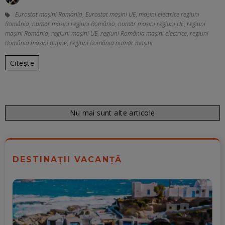
Eurostat mașini România
,
Eurostat mașini UE
,
mașini electrice regiuni
România
,
număr mașini regiuni România
,
număr mașini regiuni UE
,
regiuni
mașini România
,
regiuni mașini UE
,
regiuni România mașini electrice
,
regiuni
România mașini puține
,
regiuni România număr mașini
Citește
Nu mai sunt alte articole
DESTINAȚII VACANȚĂ