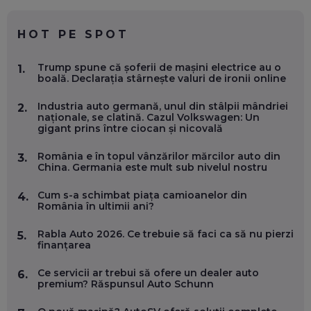
CE SĂ FOLOSEȘTI, CÂND ÎȚI TREBUIE CEVA MAI PRECIS CA
CHATGPT
EP. 59
HOT PE SPOT
MARIO GHENEA, COFONDATOR WORKFLOW TIME: CUM
Trump spune că șoferii de mașini electrice au o
1.
FOLOSEȘTI TEHNOLOGIA CA SĂ FII MAI BUN LA JOB. ȘI CUM
boală. Declarația stârnește valuri de ironii online
SE VA SCHIMBA MUNCA, ÎN URMĂTORII ANI
EP. 58
Industria auto germană, unul din stâlpii mândriei
2.
naționale, se clatină. Cazul Volkswagen: Un
gigant prins între ciocan și nicovală
MARIUS PAȘCULEA, COFONDATOR AL KULTH: CUM
FOLOSEȘTI TEHNOLOGIA CA SĂ ÎȚI DESCHIZI DRUMUL
CĂTRE ARTĂ, LA NIVEL GLOBAL
România e în topul vânzărilor mărcilor auto din
3.
EP. 57
China. Germania este mult sub nivelul nostru
Cum s-a schimbat piața camioanelor din
4.
ANDREI AVĂDANEI, BIT SENTINEL: CUM ÎȚI PROTEJEZI
România în ultimii ani?
EFICIENT VIAȚA ONLINE. ȘI CARE SUNT PRIMII PAȘI ÎNTR-O
CARIERĂ DE „HACKER CU PERMIS”
Rabla Auto 2026. Ce trebuie să faci ca să nu pierzi
5.
EP. 56
finanțarea
Ce servicii ar trebui să ofere un dealer auto
6.
DOINA VÎLCEANU, CONTENTSPEED: VREI SUCCES ONLINE?
premium? Răspunsul Auto Schunn
ÎNVAȚĂ AEO ȘI GEO!
EP. 55