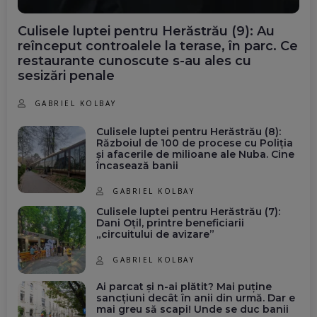
Culisele luptei pentru Herăstrău (9): Au
reînceput controalele la terase, în parc. Ce
restaurante cunoscute s-au ales cu
sesizări penale
GABRIEL KOLBAY
Culisele luptei pentru Herăstrău (8):
Războiul de 100 de procese cu Poliția
și afacerile de milioane ale Nuba. Cine
încasează banii
GABRIEL KOLBAY
Culisele luptei pentru Herăstrău (7):
Dani Oțil, printre beneficiarii
„circuitului de avizare”
GABRIEL KOLBAY
Ai parcat și n-ai plătit? Mai puține
sancțiuni decât în anii din urmă. Dar e
mai greu să scapi! Unde se duc banii