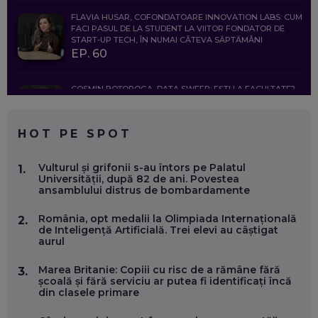
FLAVIA HUSAR, COFONDATOARE INNOVATION LABS: CUM
FACI PASUL DE LA STUDENT LA VIITOR FONDATOR DE
START-UP TECH, ÎN NUMAI CÂTEVA SĂPTĂMÂNI
EP. 60
COSMIN BOȚOROGA, DATA SWEEP: EȘTI LA FACULTATE?
CE SĂ FOLOSEȘTI, CÂND ÎȚI TREBUIE CEVA MAI PRECIS CA
CHATGPT
EP. 59
HOT PE SPOT
MARIO GHENEA, COFONDATOR WORKFLOW TIME: CUM
Vulturul și grifonii s-au întors pe Palatul
1.
FOLOSEȘTI TEHNOLOGIA CA SĂ FII MAI BUN LA JOB. ȘI CUM
Universității, după 82 de ani. Povestea
SE VA SCHIMBA MUNCA, ÎN URMĂTORII ANI
ansamblului distrus de bombardamente
EP. 58
România, opt medalii la Olimpiada Internațională
2.
de Inteligență Artificială. Trei elevi au câștigat
MARIUS PAȘCULEA, COFONDATOR AL KULTH: CUM
aurul
FOLOSEȘTI TEHNOLOGIA CA SĂ ÎȚI DESCHIZI DRUMUL
CĂTRE ARTĂ, LA NIVEL GLOBAL
EP. 57
Marea Britanie: Copiii cu risc de a rămâne fără
3.
școală și fără serviciu ar putea fi identificați încă
din clasele primare
ANDREI AVĂDANEI, BIT SENTINEL: CUM ÎȚI PROTEJEZI
EFICIENT VIAȚA ONLINE. ȘI CARE SUNT PRIMII PAȘI ÎNTR-O