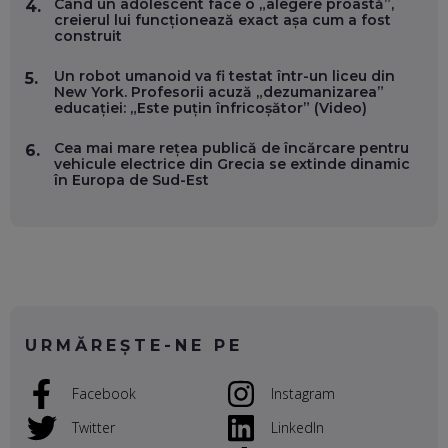
Când un adolescent face o „alegere proastă”,
4.
CARIERĂ DE „HACKER CU PERMIS”
creierul lui funcționează exact așa cum a fost
EP. 56
construit
Un robot umanoid va fi testat într-un liceu din
5.
DOINA VÎLCEANU, CONTENTSPEED: VREI SUCCES ONLINE?
New York. Profesorii acuză „dezumanizarea”
ÎNVAȚĂ AEO ȘI GEO!
educației: „Este puțin înfricoșător” (Video)
EP. 55
Cea mai mare rețea publică de încărcare pentru
6.
vehicule electrice din Grecia se extinde dinamic
în Europa de Sud-Est
OLIVIU MATEI, HOLISUN: SOFTWARE DE LA CLUJ PENTRU
WASHINGTON, OCHELARI INTELIGENȚI ȘI FERME
VERTICALE FĂRĂ PĂMÂNT
EP. 54
VALENTIN VANCEA, CEO AL PATRIA BANK: AUTOMATIZĂM
PROCESE, DAR CE FACEM CÂND PICĂ BAZA DE DATE, LA
INSTITUȚIILE STATULUI?
EP. 53
URMĂREȘTE-NE PE
VOICU OPREAN (AROBS): CUM CONSTRUIEȘTI O COMPANIE
Facebook
Instagram
GLOBALĂ, FĂRĂ SĂ PIERZI LEGĂTURA CU COMUNITATEA
TA LOCALĂ - ȘI CE SĂ DAI ÎNAPOI
Twitter
LinkedIn
EP. 52