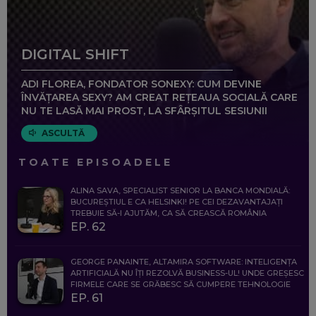
DIGITAL SHIFT
ADI FLOREA, FONDATOR SONEXY: CUM DEVINE
ÎNVĂȚAREA SEXY? AM CREAT REȚEAUA SOCIALĂ CARE
NU TE LASĂ MAI PROST, LA SFÂRȘITUL SESIUNII
ASCULTĂ
TOATE EPISOADELE
ALINA SAVA, SPECIALIST SENIOR LA BANCA MONDIALĂ:
BUCUREȘTIUL E CA HELSINKI! PE CEI DEZAVANTAJAȚI
TREBUIE SĂ-I AJUTĂM, CA SĂ CREASCĂ ROMÂNIA
EP. 62
GEORGE PANAINTE, ALTAMIRA SOFTWARE: INTELIGENȚA
ARTIFICIALĂ NU ÎȚI REZOLVĂ BUSINESS-UL! UNDE GREȘESC
FIRMELE CARE SE GRĂBESC SĂ CUMPERE TEHNOLOGIE
EP. 61