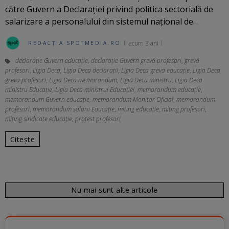
către Guvern a Declaraţiei privind politica sectorială de
salarizare a personalului din sistemul naţional de…
acum 3 ani
REDACȚIA SPOTMEDIA.RO
declarație Guvern educație
,
declarație Guvern grevă profesori
,
grevă
profesori
,
Ligia Deca
,
Ligia Deca declarații
,
Ligia Deca greva educație
,
Ligia Deca
greva profesori
,
Ligia Deca memorandum
,
Ligia Deca ministru
,
Ligia Deca
ministru Educație
,
Ligia Deca ministrul Educaţiei
,
memorandum educație
,
memorandum Guvern educație
,
memorandum Monitor Oficial
,
memorandum
profesori
,
memorandum salarii Educație
,
miting educație
,
miting profesori
,
miting sindicate educație
,
protest profesori
Citește
Nu mai sunt alte articole