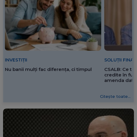
SOLUȚII FINA
INVESTIȚII
CSALB: Ce tre
Nu banii mulți fac diferența, ci timpul
credite în f
amenda dată 
Citește toate...