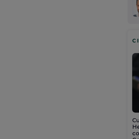
C
Cu
He
co