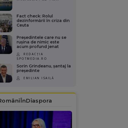
Fact check: Rolul
dezinformării în criza din
Ceuta
Președintele care nu se
rușina de nimic este
acum profund jenat
REDACȚIA
SPOTMEDIA.RO
Sorin Grindeanu, șantaj la
președinte
EMILIAN ISAILĂ
RomâniÎnDiaspora