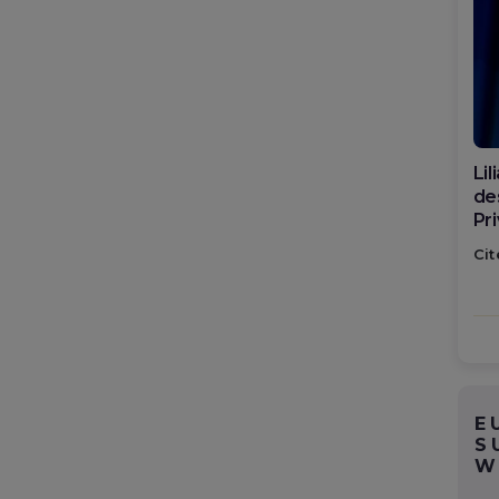
Di
ca
po
Cit
E
S
W