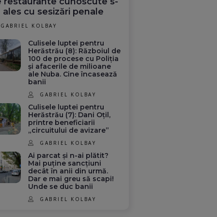
 restaurante cunoscute s-
 ales cu sesizări penale
GABRIEL KOLBAY
Culisele luptei pentru
Herăstrău (8): Războiul de
100 de procese cu Poliția
și afacerile de milioane
ale Nuba. Cine încasează
banii
GABRIEL KOLBAY
Culisele luptei pentru
Herăstrău (7): Dani Oțil,
printre beneficiarii
„circuitului de avizare”
GABRIEL KOLBAY
Ai parcat și n-ai plătit?
Mai puține sancțiuni
decât în anii din urmă.
Dar e mai greu să scapi!
Unde se duc banii
GABRIEL KOLBAY