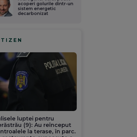
acoperi golurile dintr-un
sistem energetic
decarbonizat
ITIZEN
lisele luptei pentru
răstrău (9): Au reînceput
ntroalele la terase, în parc.