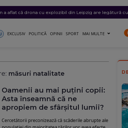
are a barjelor pe Dunăre s-a încheiat după 7 ore (Video)
siunile SUA, să oprească atacurile care au tăiat exporturile
și vijelii. Trei Coduri galbene, temperaturi de 37 de grade
n Bulgaria, lângă România, a fost identificată. Ce arată pr
 a aflat că drona cu explozibil din Leipzig are legătură c
EXCLUSIV
POLITICĂ
OPINII
SPORT
MAI MULTE
U
D
e:
măsuri natalitate
Oamenii au mai puțini copii:
Asta înseamnă că ne
apropiem de sfârșitul lumii?
Cercetătorii preconizează că scăderile abrupte ale
populației din majoritatea țărilor vor avea efecte