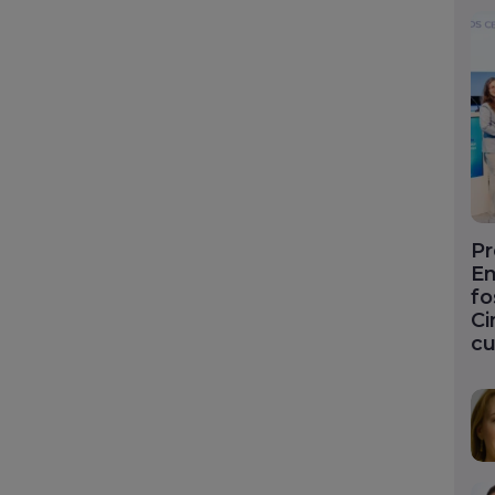
Pr
En
fo
Ci
cu