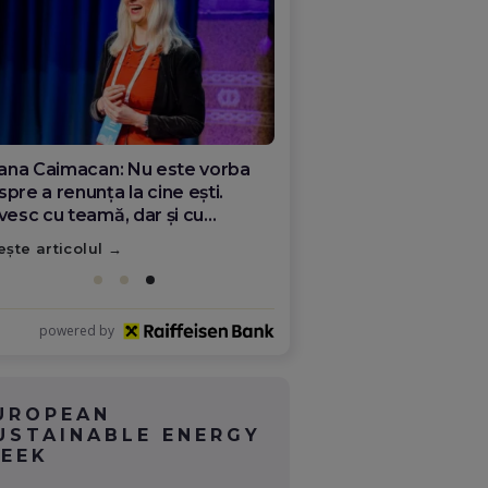
ana Olar, românca de la Google
re demonstrează că diaspora
ate schimba România
ește articolul
powered by
UROPEAN
USTAINABLE ENERGY
EEK