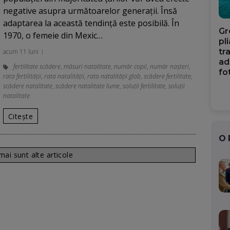
negative asupra următoarelor generații. Însă
adaptarea la această tendință este posibilă. În
Gr
1970, o femeie din Mexic…
pl
tr
acum 11 luni
ad
fertilitate scădere
,
măsuri natalitate
,
număr copii
,
număr nașteri
,
fo
rata fertilității
,
rata natalității
,
rata natalității glob
,
scădere fertilitate
,
scădere natalitate
,
scădere natalitate lume
,
soluții fertilitate
,
soluții
natalitate
Citește
O
ai sunt alte articole