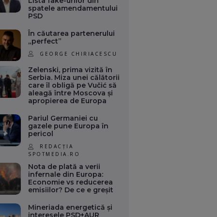
Lista fake-urilor din
spatele amendamentului
PSD
În căutarea partenerului
„perfect”
GEORGE CHIRIACESCU
Zelenski, prima vizită în
Serbia. Miza unei călătorii
care îl obligă pe Vučić să
aleagă între Moscova și
apropierea de Europa
Pariul Germaniei cu
gazele pune Europa în
pericol
REDACȚIA
SPOTMEDIA.RO
Nota de plată a verii
infernale din Europa:
Economie vs reducerea
emisiilor? De ce e greșit
Mineriada energetică și
interesele PSD+AUR