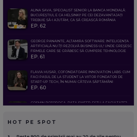
ALINA SAVA, SPECIALIST SENIOR LA BANCA MONDIALĂ:
BUCUREȘTIUL E CA HELSINKI! PE CEI DEZAVANTAJAȚI
TREBUIE SĂ-I AJUTĂM, CA SĂ CREASCĂ ROMÂNIA
EP. 62
GEORGE PANAINTE, ALTAMIRA SOFTWARE: INTELIGENȚA
ARTIFICIALĂ NU ÎȚI REZOLVĂ BUSINESS-UL! UNDE GREȘESC
FIRMELE CARE SE GRĂBESC SĂ CUMPERE TEHNOLOGIE
EP. 61
FLAVIA HUSAR, COFONDATOARE INNOVATION LABS: CUM
FACI PASUL DE LA STUDENT LA VIITOR FONDATOR DE
START-UP TECH, ÎN NUMAI CÂTEVA SĂPTĂMÂNI
EP. 60
COSMIN BOȚOROGA, DATA SWEEP: EȘTI LA FACULTATE?
CE SĂ FOLOSEȘTI, CÂND ÎȚI TREBUIE CEVA MAI PRECIS CA
CHATGPT
EP. 59
HOT PE SPOT
MARIO GHENEA, COFONDATOR WORKFLOW TIME: CUM
Peste 900 de primării mai au 20 de zile pentru