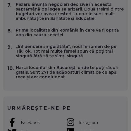
Pîslaru anunță negocieri decisive în această
7.
săptămână pe legea salarizării. Două treimi dintre
bugetari vor avea creșteri. Lucrurile sunt mult
VALENTIN VANCEA, CEO AL PATRIA BANK: AUTOMATIZĂM
îmbunătățite în Sănătate și Educație
PROCESE, DAR CE FACEM CÂND PICĂ BAZA DE DATE, LA
INSTITUȚIILE STATULUI?
EP. 53
Prima localitate din România în care va fi oprită
8.
apa din cauza secetei
VOICU OPREAN (AROBS): CUM CONSTRUIEȘTI O COMPANIE
„Influencerii singurătății”, noul fenomen de pe
9.
GLOBALĂ, FĂRĂ SĂ PIERZI LEGĂTURA CU COMUNITATEA
TikTok. Tot mai multe femei spun că poți trăi
TA LOCALĂ - ȘI CE SĂ DAI ÎNAPOI
singură fără să te simți singură
EP. 52
Harta locurilor din București unde te poți răcori
10.
ROBERT GRAUR, FOMO: SPEAKERUL PE SCENĂ, INVITATUL
gratis. Sunt 271 de adăposturi climatice cu apă
ÎN SALĂ, DAR ÎNVĂȚĂM UNII DE LA CEILALȚI. VIN JASON
rece și aer condiționat
DERULO, STEVEN BARTLETT ȘI ALȚI PESTE 60 DE
ANTREPRENORI
EP. 51
RADU MOȚOC, TECHSOUP: O TREIME DINTRE
PARTICIPANȚII LA DEZBATERILE DE PE REȚELE SOCIALE
URMĂREȘTE-NE PE
ȚIPĂ, CU FEȚELE ACOPERITE. CUM ÎNVĂȚĂM SĂ DISCUTĂM
ȘI SĂ DECIDEM
EP. 50
Facebook
Instagram