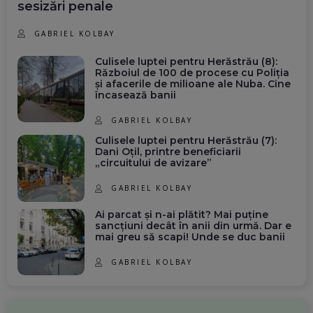
sesizări penale
GABRIEL KOLBAY
Culisele luptei pentru Herăstrău (8):
Războiul de 100 de procese cu Poliția
și afacerile de milioane ale Nuba. Cine
încasează banii
GABRIEL KOLBAY
Culisele luptei pentru Herăstrău (7):
Dani Oțil, printre beneficiarii
„circuitului de avizare”
GABRIEL KOLBAY
Ai parcat și n-ai plătit? Mai puține
sancțiuni decât în anii din urmă. Dar e
mai greu să scapi! Unde se duc banii
GABRIEL KOLBAY