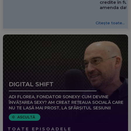
credite în f
amenda dată 
Citește toate...
DIGITAL SHIFT
ADI FLOREA, FONDATOR SONEXY: CUM DEVINE
ÎNVĂȚAREA SEXY? AM CREAT REȚEAUA SOCIALĂ CARE
NU TE LASĂ MAI PROST, LA SFÂRȘITUL SESIUNII
ASCULTĂ
TOATE EPISOADELE