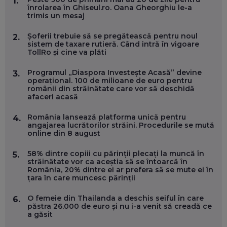
1.
FOLOSEȘTI TEHNOLOGIA CA SĂ FII MAI BUN LA JOB. ȘI CUM
înrolarea în Ghiseul.ro. Oana Gheorghiu le-a
SE VA SCHIMBA MUNCA, ÎN URMĂTORII ANI
trimis un mesaj
EP. 58
Șoferii trebuie să se pregătească pentru noul
2.
sistem de taxare rutieră. Când intră în vigoare
MARIUS PAȘCULEA, COFONDATOR AL KULTH: CUM
TollRo și cine va plăti
FOLOSEȘTI TEHNOLOGIA CA SĂ ÎȚI DESCHIZI DRUMUL
CĂTRE ARTĂ, LA NIVEL GLOBAL
EP. 57
Programul „Diaspora Investește Acasă” devine
3.
operațional. 100 de milioane de euro pentru
românii din străinătate care vor să deschidă
afaceri acasă
ANDREI AVĂDANEI, BIT SENTINEL: CUM ÎȚI PROTEJEZI
EFICIENT VIAȚA ONLINE. ȘI CARE SUNT PRIMII PAȘI ÎNTR-O
CARIERĂ DE „HACKER CU PERMIS”
România lansează platforma unică pentru
4.
EP. 56
angajarea lucrătorilor străini. Procedurile se mută
online din 8 august
DOINA VÎLCEANU, CONTENTSPEED: VREI SUCCES ONLINE?
58% dintre copiii cu părinții plecați la muncă în
5.
ÎNVAȚĂ AEO ȘI GEO!
străinătate vor ca aceștia să se întoarcă în
România, 20% dintre ei ar prefera să se mute ei în
EP. 55
țara în care muncesc părinții
O femeie din Thailanda a deschis seiful în care
6.
OLIVIU MATEI, HOLISUN: SOFTWARE DE LA CLUJ PENTRU
păstra 26.000 de euro și nu i-a venit să creadă ce
WASHINGTON, OCHELARI INTELIGENȚI ȘI FERME
a găsit
VERTICALE FĂRĂ PĂMÂNT
EP. 54