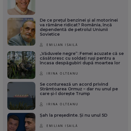
De ce prețul benzinei și al motorinei
va rămâne ridicat? România, încă
dependentă de petrolul Uniunii
Sovietice
EMILIAN ISAILĂ
„Văduvele negre”: Femei acuzate că se
căsătoresc cu soldați ruși pentru a
încasa despăgubiri după moartea lor
IRINA OLTEANU
Se conturează un acord privind
Strâmtoarea Ormuz – dar nu unul pe
care și-l dorește Trump
IRINA OLTEANU
Șah la președinte. Și nu unul 5D
EMILIAN ISAILĂ