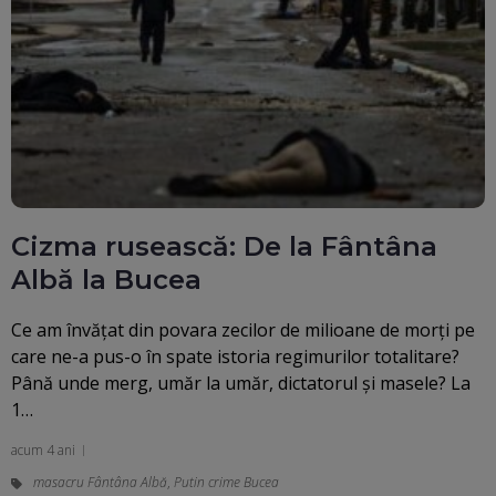
Cizma rusească: De la Fântâna
Albă la Bucea
Ce am învățat din povara zecilor de milioane de morți pe
care ne-a pus-o în spate istoria regimurilor totalitare?
Până unde merg, umăr la umăr, dictatorul și masele? La
1…
acum 4 ani
masacru Fântâna Albă
,
Putin crime Bucea