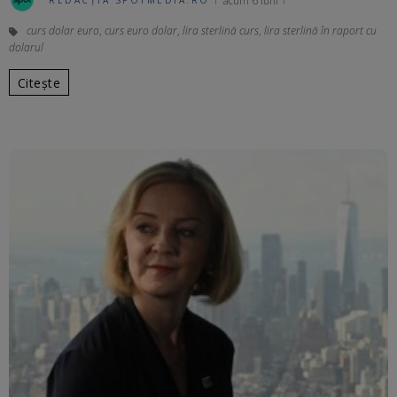
acum 6 luni
REDACȚIA SPOTMEDIA.RO
curs dolar euro
,
curs euro dolar
,
lira sterlină curs
,
lira sterlină în raport cu
dolarul
Citește