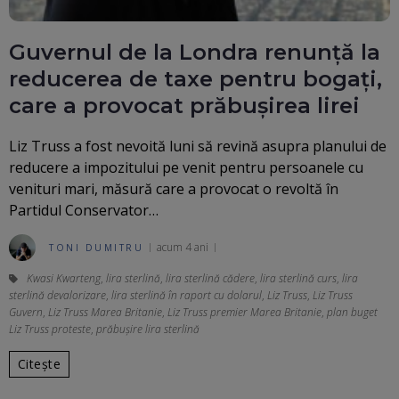
Guvernul de la Londra renunță la
reducerea de taxe pentru bogați,
care a provocat prăbuşirea lirei
Liz Truss a fost nevoită luni să revină asupra planului de
reducere a impozitului pe venit pentru persoanele cu
venituri mari, măsură care a provocat o revoltă în
Partidul Conservator…
acum 4 ani
TONI DUMITRU
Kwasi Kwarteng
,
lira sterlină
,
lira sterlină cădere
,
lira sterlină curs
,
lira
sterlină devalorizare
,
lira sterlină în raport cu dolarul
,
Liz Truss
,
Liz Truss
Guvern
,
Liz Truss Marea Britanie
,
Liz Truss premier Marea Britanie
,
plan buget
Liz Truss proteste
,
prăbușire lira sterlină
Citește