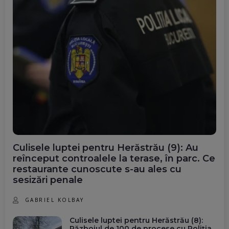
Culisele luptei pentru Herăstrău (9): Au
reînceput controalele la terase, în parc. Ce
restaurante cunoscute s-au ales cu
sesizări penale
GABRIEL KOLBAY
Culisele luptei pentru Herăstrău (8):
Războiul de 100 de procese cu Poliția