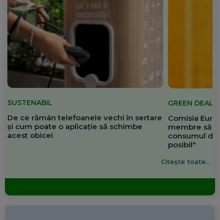
SUSTENABIL
GREEN DEAL
De ce rămân telefoanele vechi în sertare
Comisia Europ
și cum poate o aplicație să schimbe
membre să re
acest obicei
consumul de 
posibil"
Citește toate...