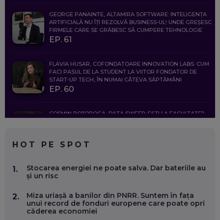
GEORGE PANAINTE, ALTAMIRA SOFTWARE: INTELIGENȚA
ARTIFICIALĂ NU ÎȚI REZOLVĂ BUSINESS-UL! UNDE GREȘESC
FIRMELE CARE SE GRĂBESC SĂ CUMPERE TEHNOLOGIE
EP. 61
FLAVIA HUSAR, COFONDATOARE INNOVATION LABS: CUM
FACI PASUL DE LA STUDENT LA VIITOR FONDATOR DE
START-UP TECH, ÎN NUMAI CÂTEVA SĂPTĂMÂNI
EP. 60
COSMIN BOȚOROGA, DATA SWEEP: EȘTI LA FACULTATE?
CE SĂ FOLOSEȘTI, CÂND ÎȚI TREBUIE CEVA MAI PRECIS CA
CHATGPT
EP. 59
HOT PE SPOT
MARIO GHENEA, COFONDATOR WORKFLOW TIME: CUM
Stocarea energiei ne poate salva. Dar bateriile au
1.
FOLOSEȘTI TEHNOLOGIA CA SĂ FII MAI BUN LA JOB. ȘI CUM
și un risc
SE VA SCHIMBA MUNCA, ÎN URMĂTORII ANI
EP. 58
Miza uriașă a banilor din PNRR. Suntem în fața
2.
unui record de fonduri europene care poate opri
căderea economiei
MARIUS PAȘCULEA, COFONDATOR AL KULTH: CUM