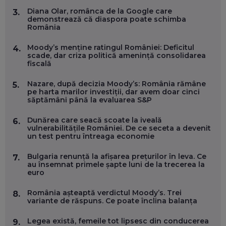
FOLOSEȘTI TEHNOLOGIA CA SĂ ÎȚI DESCHIZI DRUMUL
CĂTRE ARTĂ, LA NIVEL GLOBAL
Diana Olar, românca de la Google care
3.
EP. 57
demonstrează că diaspora poate schimba
România
ANDREI AVĂDANEI, BIT SENTINEL: CUM ÎȚI PROTEJEZI
Moody’s menține ratingul României: Deficitul
4.
EFICIENT VIAȚA ONLINE. ȘI CARE SUNT PRIMII PAȘI ÎNTR-O
scade, dar criza politică amenință consolidarea
CARIERĂ DE „HACKER CU PERMIS”
fiscală
EP. 56
Nazare, după decizia Moody’s: România rămâne
5.
pe harta marilor investiții, dar avem doar cinci
DOINA VÎLCEANU, CONTENTSPEED: VREI SUCCES ONLINE?
săptămâni până la evaluarea S&P
ÎNVAȚĂ AEO ȘI GEO!
EP. 55
Dunărea care seacă scoate la iveală
6.
vulnerabilitățile României. De ce seceta a devenit
un test pentru întreaga economie
OLIVIU MATEI, HOLISUN: SOFTWARE DE LA CLUJ PENTRU
WASHINGTON, OCHELARI INTELIGENȚI ȘI FERME
Bulgaria renunță la afișarea prețurilor în leva. Ce
7.
VERTICALE FĂRĂ PĂMÂNT
au însemnat primele șapte luni de la trecerea la
EP. 54
euro
România așteaptă verdictul Moody’s. Trei
8.
VALENTIN VANCEA, CEO AL PATRIA BANK: AUTOMATIZĂM
variante de răspuns. Ce poate înclina balanța
PROCESE, DAR CE FACEM CÂND PICĂ BAZA DE DATE, LA
INSTITUȚIILE STATULUI?
Legea există, femeile tot lipsesc din conducerea
9.
EP. 53