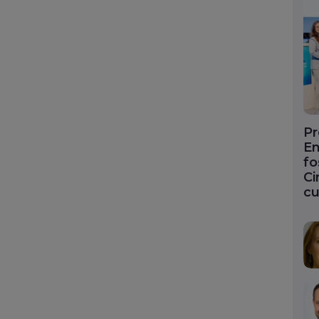
Pr
En
fo
Ci
cu