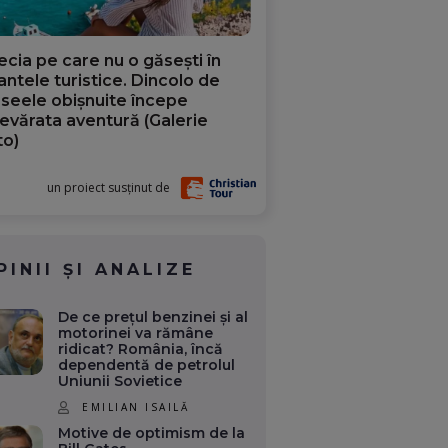
ecia pe care nu o găsești în
iantele turistice. Dincolo de
aseele obișnuite începe
evărata aventură (Galerie
to)
un proiect susținut de
PINII ȘI ANALIZE
De ce prețul benzinei și al
motorinei va rămâne
ridicat? România, încă
dependentă de petrolul
Uniunii Sovietice
EMILIAN ISAILĂ
Motive de optimism de la