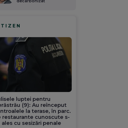
decarbonizat
ITIZEN
lisele luptei pentru
răstrău (9): Au reînceput
ntroalele la terase, în parc.
 restaurante cunoscute s-
 ales cu sesizări penale