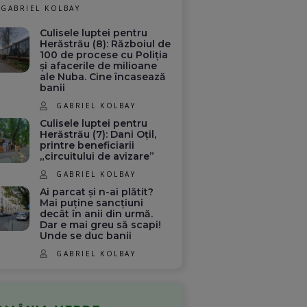
GABRIEL KOLBAY
Culisele luptei pentru
Herăstrău (8): Războiul de
100 de procese cu Poliția
și afacerile de milioane
ale Nuba. Cine încasează
banii
GABRIEL KOLBAY
Culisele luptei pentru
Herăstrău (7): Dani Oțil,
printre beneficiarii
„circuitului de avizare”
GABRIEL KOLBAY
Ai parcat și n-ai plătit?
Mai puține sancțiuni
decât în anii din urmă.
Dar e mai greu să scapi!
Unde se duc banii
GABRIEL KOLBAY