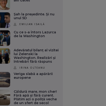
Bill Gates
Șah la președinte. Și nu
unul 5D
EMILIAN ISAILĂ
Cu ce s-a întors Lazurca
de la Washington
Adevăratul bilanț al vizitei
lui Zelenski la
Washington. Realizări și
întrebări fără răspuns
IRINA OLTEANU
Veriga slabă a apărării
europene
Căldură mare, mon cher!
Fără apă și fără curent.
Plătim azi o poliță veche
de un sfert de secol