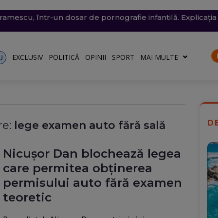
conomie de energie, fără efect: Miercuri, la momentul criti
v exploziv a perturbat traficul pe aeroportul Leipzig, un c
vramescu, într-un dosar de pornografie infantilă. Explicația 
tenera lui Nicușor Dan, și-a publicat declarațiile de avere 
 mare, în dreptul unei plaje din Mamaia (Video). Aparatul v
rii
turile către Ucraina. Rusia, principalul suspect
riu are la Dacia
EXCLUSIV
POLITICĂ
OPINII
SPORT
MAI MULTE
U
D
e:
lege examen auto fără sală
Nicușor Dan blochează legea
care permitea obținerea
permisului auto fără examen
teoretic