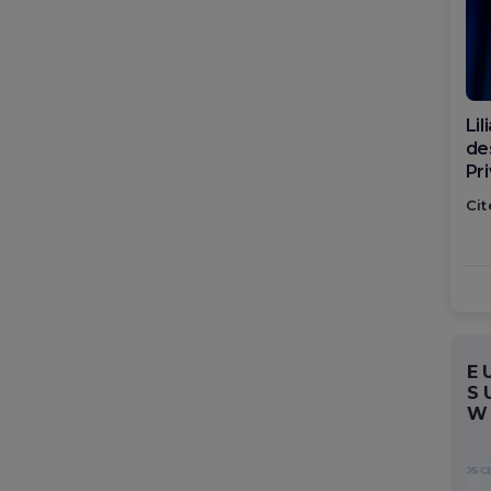
Di
ca
po
Cit
E
S
W