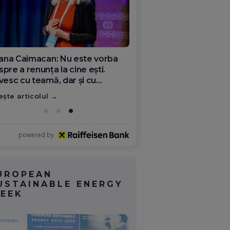
ana Olar, românca de la Google
re demonstrează că diaspora
ate schimba România
ește articolul
powered by
UROPEAN
USTAINABLE ENERGY
EEK