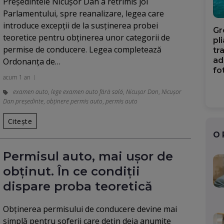
Președintele Nicușor Dan a retrimis joi
Parlamentului, spre reanalizare, legea care
introduce excepții de la susținerea probei
Gr
teoretice pentru obținerea unor categorii de
pl
permise de conducere. Legea completează
tr
ad
Ordonanţa de…
fo
acum 1 an
examen auto
,
lege examen auto fără sală
,
Nicușor Dan
,
Nicușor
Dan președinte
,
obținere permis auto
,
permis auto
Citește
O
Permisul auto, mai ușor de
obținut. În ce condiții
dispare proba teoretică
Obținerea permisului de conducere devine mai
simplă pentru șoferii care dețin deja anumite