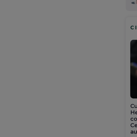
C
Cu
He
co
Ce
au