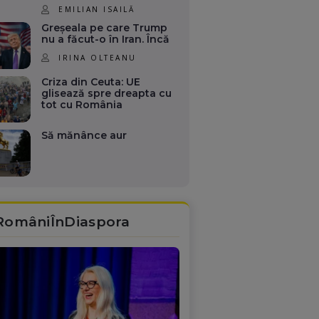
EMILIAN ISAILĂ
Greșeala pe care Trump
nu a făcut-o în Iran. Încă
IRINA OLTEANU
Criza din Ceuta: UE
glisează spre dreapta cu
tot cu România
Să mănânce aur
RomâniÎnDiaspora