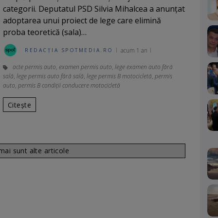
categorii. Deputatul PSD Silvia Mihalcea a anunțat
adoptarea unui proiect de lege care elimină
proba teoretică (sala)…
acum 1 an
REDACȚIA SPOTMEDIA.RO
acte permis auto
,
examen permis auto
,
lege examen auto fără
sală
,
lege permis auto fără sală
,
lege permis B motocicletă
,
permis
auto
,
permis B condiții conducere motocicletă
Citește
ai sunt alte articole