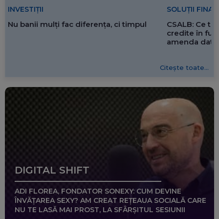
SOLUȚII FINA
INVESTIȚII
CSALB: Ce tre
Nu banii mulți fac diferența, ci timpul
credite în f
amenda dată 
Citește toate...
DIGITAL SHIFT
ADI FLOREA, FONDATOR SONEXY: CUM DEVINE
ÎNVĂȚAREA SEXY? AM CREAT REȚEAUA SOCIALĂ CARE
NU TE LASĂ MAI PROST, LA SFÂRȘITUL SESIUNII