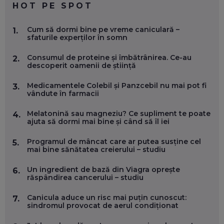
HOT PE SPOT
MARIO GHENEA, COFONDATOR WORKFLOW TIME: CUM
Cum să dormi bine pe vreme caniculară –
1.
FOLOSEȘTI TEHNOLOGIA CA SĂ FII MAI BUN LA JOB. ȘI CUM
sfaturile experților în somn
SE VA SCHIMBA MUNCA, ÎN URMĂTORII ANI
EP. 58
Consumul de proteine și îmbătrânirea. Ce-au
2.
descoperit oamenii de știință
MARIUS PAȘCULEA, COFONDATOR AL KULTH: CUM
FOLOSEȘTI TEHNOLOGIA CA SĂ ÎȚI DESCHIZI DRUMUL
Medicamentele Colebil și Panzcebil nu mai pot fi
3.
CĂTRE ARTĂ, LA NIVEL GLOBAL
vândute în farmacii
EP. 57
Melatonină sau magneziu? Ce supliment te poate
4.
ajuta să dormi mai bine și când să îl iei
ANDREI AVĂDANEI, BIT SENTINEL: CUM ÎȚI PROTEJEZI
EFICIENT VIAȚA ONLINE. ȘI CARE SUNT PRIMII PAȘI ÎNTR-O
Programul de mâncat care ar putea susține cel
5.
CARIERĂ DE „HACKER CU PERMIS”
mai bine sănătatea creierului – studiu
EP. 56
Un ingredient de bază din Viagra oprește
6.
răspândirea cancerului – studiu
DOINA VÎLCEANU, CONTENTSPEED: VREI SUCCES ONLINE?
ÎNVAȚĂ AEO ȘI GEO!
Canicula aduce un risc mai puțin cunoscut:
EP. 55
7.
sindromul provocat de aerul condiționat