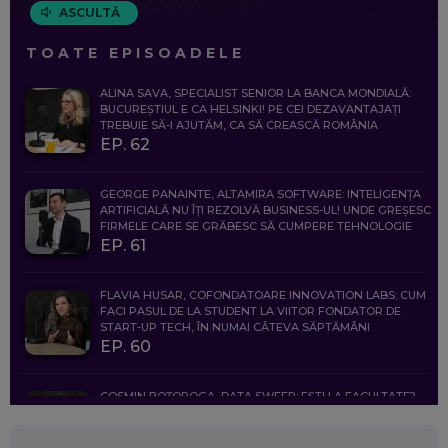
ASCULTĂ
TOATE EPISOADELE
ALINA SAVA, SPECIALIST SENIOR LA BANCA MONDIALĂ:
BUCUREȘTIUL E CA HELSINKI! PE CEI DEZAVANTAJAȚI
TREBUIE SĂ-I AJUTĂM, CA SĂ CREASCĂ ROMÂNIA
EP. 62
GEORGE PANAINTE, ALTAMIRA SOFTWARE: INTELIGENȚA
ARTIFICIALĂ NU ÎȚI REZOLVĂ BUSINESS-UL! UNDE GREȘESC
FIRMELE CARE SE GRĂBESC SĂ CUMPERE TEHNOLOGIE
EP. 61
FLAVIA HUSAR, COFONDATOARE INNOVATION LABS: CUM
FACI PASUL DE LA STUDENT LA VIITOR FONDATOR DE
START-UP TECH, ÎN NUMAI CÂTEVA SĂPTĂMÂNI
EP. 60
COSMIN BOȚOROGA, DATA SWEEP: EȘTI LA FACULTATE?
CE SĂ FOLOSEȘTI, CÂND ÎȚI TREBUIE CEVA MAI PRECIS CA
CHATGPT
EP. 59