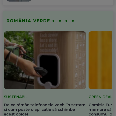
ROMÂNIA VERDE
SUSTENABIL
GREEN DEAL
De ce rămân telefoanele vechi în sertare
Comisia Europ
și cum poate o aplicație să schimbe
membre să re
acest obicei
consumul de 