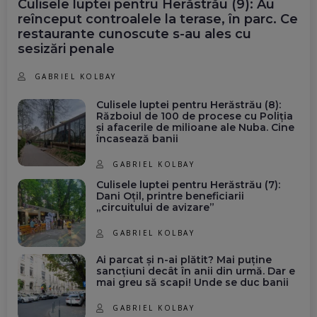
Culisele luptei pentru Herăstrău (9): Au
reînceput controalele la terase, în parc. Ce
restaurante cunoscute s-au ales cu
sesizări penale
GABRIEL KOLBAY
Culisele luptei pentru Herăstrău (8):
Războiul de 100 de procese cu Poliția
și afacerile de milioane ale Nuba. Cine
încasează banii
GABRIEL KOLBAY
Culisele luptei pentru Herăstrău (7):
Dani Oțil, printre beneficiarii
„circuitului de avizare”
GABRIEL KOLBAY
Ai parcat și n-ai plătit? Mai puține
sancțiuni decât în anii din urmă. Dar e
mai greu să scapi! Unde se duc banii
GABRIEL KOLBAY