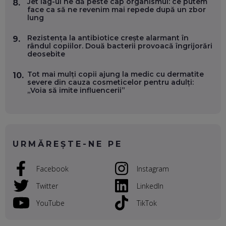
Jet lag-ul ne dă peste cap organismul: ce putem
8.
OLIVIU MATEI, HOLISUN: SOFTWARE DE LA CLUJ PENTRU
face ca să ne revenim mai repede după un zbor
WASHINGTON, OCHELARI INTELIGENȚI ȘI FERME
lung
VERTICALE FĂRĂ PĂMÂNT
EP. 54
Rezistența la antibiotice crește alarmant în
9.
rândul copiilor. Două bacterii provoacă îngrijorări
deosebite
VALENTIN VANCEA, CEO AL PATRIA BANK: AUTOMATIZĂM
PROCESE, DAR CE FACEM CÂND PICĂ BAZA DE DATE, LA
INSTITUȚIILE STATULUI?
Tot mai mulți copii ajung la medic cu dermatite
10.
EP. 53
severe din cauza cosmeticelor pentru adulți:
„Voia să imite influencerii”
VOICU OPREAN (AROBS): CUM CONSTRUIEȘTI O COMPANIE
GLOBALĂ, FĂRĂ SĂ PIERZI LEGĂTURA CU COMUNITATEA
TA LOCALĂ - ȘI CE SĂ DAI ÎNAPOI
EP. 52
URMĂREȘTE-NE PE
ROBERT GRAUR, FOMO: SPEAKERUL PE SCENĂ, INVITATUL
ÎN SALĂ, DAR ÎNVĂȚĂM UNII DE LA CEILALȚI. VIN JASON
Facebook
Instagram
DERULO, STEVEN BARTLETT ȘI ALȚI PESTE 60 DE
ANTREPRENORI
EP. 51
Twitter
LinkedIn
YouTube
TikTok
RADU MOȚOC, TECHSOUP: O TREIME DINTRE
PARTICIPANȚII LA DEZBATERILE DE PE REȚELE SOCIALE
ȚIPĂ, CU FEȚELE ACOPERITE. CUM ÎNVĂȚĂM SĂ DISCUTĂM