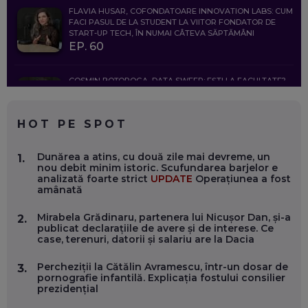
FLAVIA HUSAR, COFONDATOARE INNOVATION LABS: CUM
FACI PASUL DE LA STUDENT LA VIITOR FONDATOR DE
START-UP TECH, ÎN NUMAI CÂTEVA SĂPTĂMÂNI
EP. 60
COSMIN BOȚOROGA, DATA SWEEP: EȘTI LA FACULTATE?
CE SĂ FOLOSEȘTI, CÂND ÎȚI TREBUIE CEVA MAI PRECIS CA
CHATGPT
EP. 59
HOT PE SPOT
MARIO GHENEA, COFONDATOR WORKFLOW TIME: CUM
Dunărea a atins, cu două zile mai devreme, un
1.
FOLOSEȘTI TEHNOLOGIA CA SĂ FII MAI BUN LA JOB. ȘI CUM
nou debit minim istoric. Scufundarea barjelor e
SE VA SCHIMBA MUNCA, ÎN URMĂTORII ANI
analizată foarte strict
UPDATE
Operațiunea a fost
EP. 58
amânată
Mirabela Grădinaru, partenera lui Nicușor Dan, și-a
2.
MARIUS PAȘCULEA, COFONDATOR AL KULTH: CUM
publicat declarațiile de avere și de interese. Ce
FOLOSEȘTI TEHNOLOGIA CA SĂ ÎȚI DESCHIZI DRUMUL
case, terenuri, datorii și salariu are la Dacia
CĂTRE ARTĂ, LA NIVEL GLOBAL
EP. 57
Percheziții la Cătălin Avramescu, într-un dosar de
3.
pornografie infantilă. Explicația fostului consilier
prezidențial
ANDREI AVĂDANEI, BIT SENTINEL: CUM ÎȚI PROTEJEZI
EFICIENT VIAȚA ONLINE. ȘI CARE SUNT PRIMII PAȘI ÎNTR-O