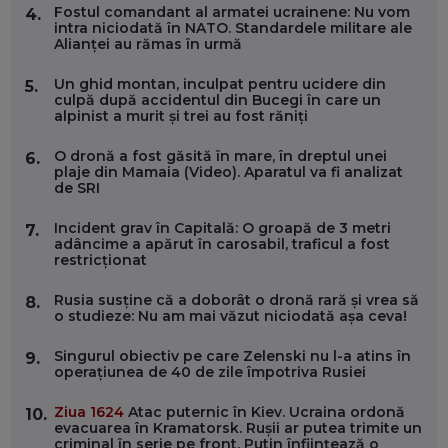
CARIERĂ DE „HACKER CU PERMIS”
Fostul comandant al armatei ucrainene: Nu vom
4.
EP. 56
intra niciodată în NATO. Standardele militare ale
Alianței au rămas în urmă
DOINA VÎLCEANU, CONTENTSPEED: VREI SUCCES ONLINE?
Un ghid montan, inculpat pentru ucidere din
5.
ÎNVAȚĂ AEO ȘI GEO!
culpă după accidentul din Bucegi în care un
alpinist a murit și trei au fost răniți
EP. 55
O dronă a fost găsită în mare, în dreptul unei
6.
plaje din Mamaia (Video). Aparatul va fi analizat
OLIVIU MATEI, HOLISUN: SOFTWARE DE LA CLUJ PENTRU
de SRI
WASHINGTON, OCHELARI INTELIGENȚI ȘI FERME
VERTICALE FĂRĂ PĂMÂNT
EP. 54
Incident grav în Capitală: O groapă de 3 metri
7.
adâncime a apărut în carosabil, traficul a fost
restricționat
VALENTIN VANCEA, CEO AL PATRIA BANK: AUTOMATIZĂM
PROCESE, DAR CE FACEM CÂND PICĂ BAZA DE DATE, LA
Rusia susține că a doborât o dronă rară și vrea să
8.
INSTITUȚIILE STATULUI?
o studieze: Nu am mai văzut niciodată așa ceva!
EP. 53
Singurul obiectiv pe care Zelenski nu l-a atins în
9.
operațiunea de 40 de zile împotriva Rusiei
VOICU OPREAN (AROBS): CUM CONSTRUIEȘTI O COMPANIE
GLOBALĂ, FĂRĂ SĂ PIERZI LEGĂTURA CU COMUNITATEA
TA LOCALĂ - ȘI CE SĂ DAI ÎNAPOI
Ziua 1624
Atac puternic în Kiev. Ucraina ordonă
10.
EP. 52
evacuarea în Kramatorsk. Rușii ar putea trimite un
criminal în serie pe front. Putin înființează o