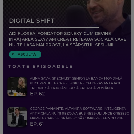
DIGITAL SHIFT
ADI FLOREA, FONDATOR SONEXY: CUM DEVINE
ÎNVĂȚAREA SEXY? AM CREAT REȚEAUA SOCIALĂ CARE
NU TE LASĂ MAI PROST, LA SFÂRȘITUL SESIUNII
ASCULTĂ
TOATE EPISOADELE
ALINA SAVA, SPECIALIST SENIOR LA BANCA MONDIALĂ:
BUCUREȘTIUL E CA HELSINKI! PE CEI DEZAVANTAJAȚI
TREBUIE SĂ-I AJUTĂM, CA SĂ CREASCĂ ROMÂNIA
EP. 62
GEORGE PANAINTE, ALTAMIRA SOFTWARE: INTELIGENȚA
ARTIFICIALĂ NU ÎȚI REZOLVĂ BUSINESS-UL! UNDE GREȘESC
FIRMELE CARE SE GRĂBESC SĂ CUMPERE TEHNOLOGIE
EP. 61