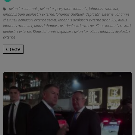
avion lux Iohannis
,
avion lux președinte Iohannis
,
Iohannis avion lux
,
Iohannis bani deplasări externe
,
Iohannis cheltuieli deplasări externe
,
Iohannis
cheltuieli deplasări externe secret
,
Iohannis deplasări externe avion lux
,
Klaus
Iohannis avion lux
,
Klaus Iohannis cost deplasări externe
,
Klaus Iohannis costuri
deplasări externe
,
Klaus Iohannis deplasare avion lux
,
Klaus Iohannis deplasări
externe
Citește