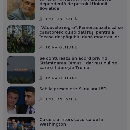
dependentă de petrolul Uniunii
Sovietice
EMILIAN ISAILĂ
„Văduvele negre”: Femei acuzate că se
căsătoresc cu soldați ruși pentru a
încasa despăgubiri după moartea lor
IRINA OLTEANU
Se conturează un acord privind
Strâmtoarea Ormuz – dar nu unul pe
care și-l dorește Trump
IRINA OLTEANU
Șah la președinte. Și nu unul 5D
EMILIAN ISAILĂ
Cu ce s-a întors Lazurca de la
Washington