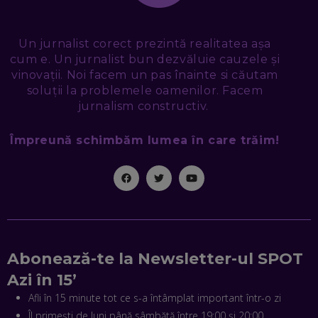
PUȘCĂ” LA NOI. ÎN CE DEȘERT SE CONSTRUIEȘTE CEL MAI
MARE „ORAȘ COGNITIV” DIN ISTORIE
EP. 47
Un jurnalist corect prezintă realitatea așa
cum e. Un jurnalist bun dezvăluie cauzele și
NICOLAE ȚIBRIGAN, DIGITAL FORENSIC TEAM: CUM ÎȚI DAI
SEAMA CĂ CINEVA ÎNCEARCĂ SĂ TE MANIPULEZE, ONLINE.
vinovații. Noi facem un pas înainte si căutam
CE-AM ÎNVĂȚAT DIN EPISODUL GEORGESCU
soluții la problemele oamenilor. Facem
EP. 46
jurnalism constructiv.
Împreună schimbăm lumea în care trăim!
MIHAI CEPOI, JOBFUL: SCHIMBĂM MODUL ÎN CARE APLICI
LA JOB! CUM DEMONSTREZI ABILITĂȚI ȘI CÂȘTIGI PREMII
EP. 45
ANTONIO ENACHE, SENSE4FIT: CUM TE AJUTĂ
TEHNOLOGIA SĂ FACI SPORT, SĂ FII MAI COMPETITIV ȘI SĂ
CÂȘTIGI
EP. 44
Abonează-te la Newsletter-ul SPOT
CRISTIAN GROZEA, BEEFAST: PREGĂTIM CEL MAI BUN
Azi în 15’
DISPECERAT AUTOMAT DE PE PIAȚĂ! CUM POATE
REVOLUȚIONA LIVRĂRILE RAPIDE, DIN ROMÂNIA PÂNĂ ÎN
Afli în 15 minute tot ce s-a întâmplat important într-o zi
ASIA
Îl primești de luni până sâmbătă între 19:00 și 20:00