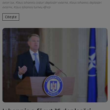
avion lux
,
Klaus Iohannis costuri deplasări externe
,
Klaus Iohannis deplasări
externe
,
Klaus Iohannis turneu Africa
Citește